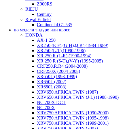
Z900RS
RIEJU
Century
Royal Enfield
Continental GT535
по модели эндуро или кросс
HONDA
AX-1 250
XR250 (E-F),(G-H),(J-K) (1984-1989)
XR250 (L-T) (1990-1996)
XR 250 R (L-R) (1990-1994)
XR 250 R (S-T),(V-Y) (1995-2005)
CRF250,R,R4 (2004-2008)
CRF250X (2004-2008)
XR650L (1993-1999)
XR650L (2002)
XR650L (2008)
XRV650 AFRICA TWIN (1987)
XRV650 AFRICA TWIN (J-L) (1988-1990)
NC 700X DCT
NC 700X
XRV750 AFRICA TWIN (1990-2000)
XRV750 AFRICA TWIN (1995-1998)
XRV750 AFRICA TWIN (1999-2001)
XRV750 AFRICA TWIN (2002)