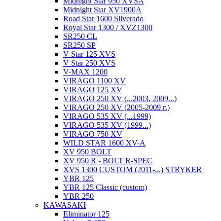
Midnight Star 950 XVSA
Midnight Star XV1900A
Road Star 1600 Silverado
Royal Star 1300 / XVZ1300
SR250 CL
SR250 SP
V Star 125 XVS
V Star 250 XVS
V-MAX 1200
VIRAGO 1100 XV
VIRAGO 125 XV
VIRAGO 250 XV (...2003, 2009...)
VIRAGO 250 XV (2005-2009 г.)
VIRAGO 535 XV (...1999)
VIRAGO 535 XV (1999...)
VIRAGO 750 XV
WILD STAR 1600 XV-A
XV 950 BOLT
XV 950 R - BOLT R-SPEC
XVS 1300 CUSTOM (2011-...) STRYKER
YBR 125
YBR 125 Classic (custom)
YBR 250
KAWASAKI
Eliminator 125