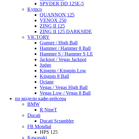
SPYDER DD 125E-5
Kymco
QUANNON 125
VENOX 250
ZING II 125
ZING II 125 DARKSIDE
VICTORY
Gunner / High Ball
Hammer / Hammer 8 Ball
Hammer S / Hammer S LE
Jackpot / Vegas Jackpot
Judge
Kingpin / Kingpin Low
Kingpin 8 Ball
Octane
Vegas / Vegas High Ball
Vegas Low / Vegas 8 Ball
по модели кафе-рейсера
BMW
R NineT
Ducati
Ducati Scrambler
FB Mondial
HPS 125
Kawasaki