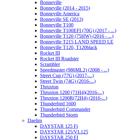
Bonneville
Bonneville (2014 - 2015)
Bonneville America
Bonneville SE (2013)
Bonneville T100
Bonneville T100EFI (70G) (2017 - ...)
Bonneville T120 (75HW) (2016 - ...)
Bonneville T215 LAND SPEED LE
Bonneville T120, T120black
Rocket III
Rocket III Roadster
Scrambler
Speedmaster (986ML2) (2008 - ...)
Street Cup (77G) (2017-...)
Street Twin (74G) (2016-...)
Thruxton
Thruxton 1200 (71H4)(2016-...)
Thruxton 1200R(72H4) (2016-...)
Thunderbird 1600
Thunderbird Commander
Thunderbird Storm
Daelim
DAYSTAR 125 Fi
DAYSTAR 125/VL125
DAYSTAR 250 FI