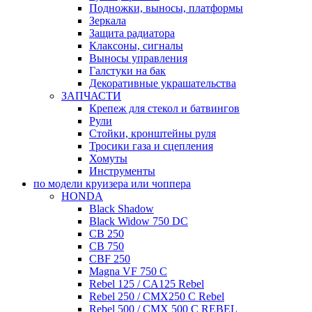
Подножки, выносы, платформы
Зеркала
Защита радиатора
Клаксоны, сигналы
Выносы управления
Галстуки на бак
Декоративные украшательства
ЗАПЧАСТИ
Крепеж для стекол и батвингов
Рули
Стойки, кронштейны руля
Тросики газа и сцепления
Хомуты
Инструменты
по модели круизера или чоппера
HONDA
Black Shadow
Black Widow 750 DC
CB 250
CB 750
CBF 250
Magna VF 750 C
Rebel 125 / CA125 Rebel
Rebel 250 / CMX250 C Rebel
Rebel 500 / CMX 500 C REBEL