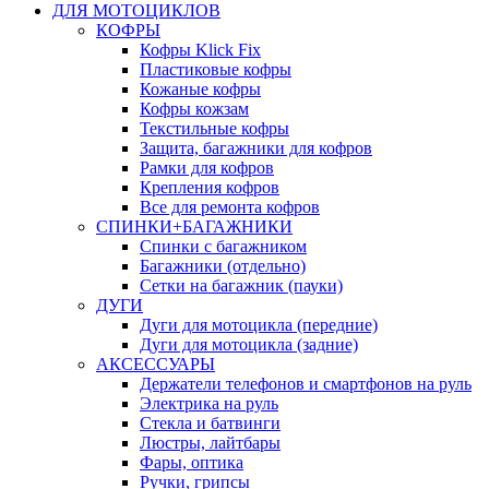
ДЛЯ МОТОЦИКЛОВ
КОФРЫ
Кофры Klick Fix
Пластиковые кофры
Кожаные кофры
Кофры кожзам
Текстильные кофры
Защита, багажники для кофров
Рамки для кофров
Крепления кофров
Все для ремонта кофров
СПИНКИ+БАГАЖНИКИ
Спинки с багажником
Багажники (отдельно)
Сетки на багажник (пауки)
ДУГИ
Дуги для мотоцикла (передние)
Дуги для мотоцикла (задние)
АКСЕССУАРЫ
Держатели телефонов и смартфонов на руль
Электрика на руль
Стекла и батвинги
Люстры, лайтбары
Фары, оптика
Ручки, грипсы