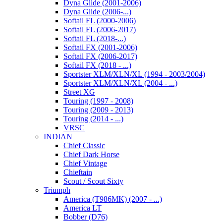
Dyna Glide (2001-2006)
Dyna Glide (2006-...)
Softail FL (2000-2006)
Softail FL (2006-2017)
Softail FL (2018-...)
Softail FX (2001-2006)
Softail FX (2006-2017)
Softail FX (2018 - ...)
Sportster XLM/XLN/XL (1994 - 2003/2004)
Sportster XLM/XLN/XL (2004 - ...)
Street XG
Touring (1997 - 2008)
Touring (2009 - 2013)
Touring (2014 - ...)
VRSC
INDIAN
Chief Classic
Chief Dark Horse
Chief Vintage
Chieftain
Scout / Scout Sixty
Triumph
America (T986MK) (2007 - ...)
America LT
Bobber (D76)