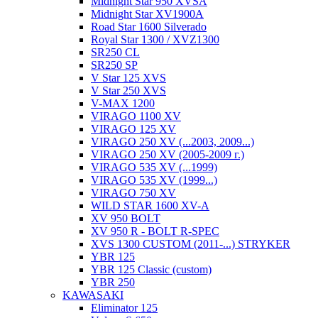
Midnight Star 950 XVSA
Midnight Star XV1900A
Road Star 1600 Silverado
Royal Star 1300 / XVZ1300
SR250 CL
SR250 SP
V Star 125 XVS
V Star 250 XVS
V-MAX 1200
VIRAGO 1100 XV
VIRAGO 125 XV
VIRAGO 250 XV (...2003, 2009...)
VIRAGO 250 XV (2005-2009 г.)
VIRAGO 535 XV (...1999)
VIRAGO 535 XV (1999...)
VIRAGO 750 XV
WILD STAR 1600 XV-A
XV 950 BOLT
XV 950 R - BOLT R-SPEC
XVS 1300 CUSTOM (2011-...) STRYKER
YBR 125
YBR 125 Classic (custom)
YBR 250
KAWASAKI
Eliminator 125