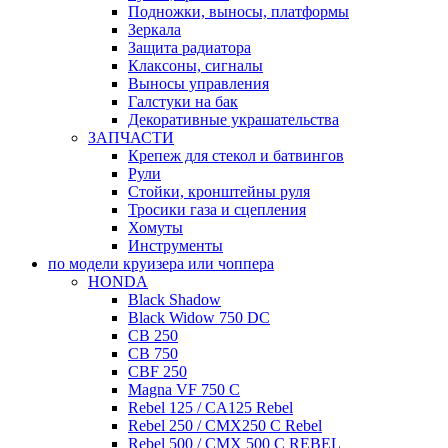
Подножки, выносы, платформы
Зеркала
Защита радиатора
Клаксоны, сигналы
Выносы управления
Галстуки на бак
Декоративные украшательства
ЗАПЧАСТИ
Крепеж для стекол и батвингов
Рули
Стойки, кронштейны руля
Тросики газа и сцепления
Хомуты
Инструменты
по модели круизера или чоппера
HONDA
Black Shadow
Black Widow 750 DC
CB 250
CB 750
CBF 250
Magna VF 750 C
Rebel 125 / CA125 Rebel
Rebel 250 / CMX250 C Rebel
Rebel 500 / CMX 500 C REBEL