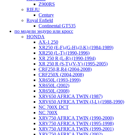
Z900RS
RIEJU
Century
Royal Enfield
Continental GT535
по модели эндуро или кросс
HONDA
AX-1 250
XR250 (E-F),(G-H),(J-K) (1984-1989)
XR250 (L-T) (1990-1996)
XR 250 R (L-R) (1990-1994)
XR 250 R (S-T),(V-Y) (1995-2005)
CRF250,R,R4 (2004-2008)
CRF250X (2004-2008)
XR650L (1993-1999)
XR650L (2002)
XR650L (2008)
XRV650 AFRICA TWIN (1987)
XRV650 AFRICA TWIN (J-L) (1988-1990)
NC 700X DCT
NC 700X
XRV750 AFRICA TWIN (1990-2000)
XRV750 AFRICA TWIN (1995-1998)
XRV750 AFRICA TWIN (1999-2001)
XRV750 AFRICA TWIN (2002)