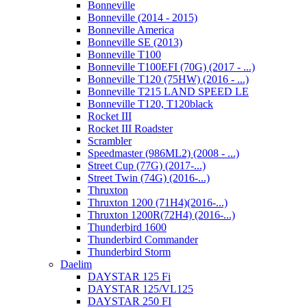
Bonneville
Bonneville (2014 - 2015)
Bonneville America
Bonneville SE (2013)
Bonneville T100
Bonneville T100EFI (70G) (2017 - ...)
Bonneville T120 (75HW) (2016 - ...)
Bonneville T215 LAND SPEED LE
Bonneville T120, T120black
Rocket III
Rocket III Roadster
Scrambler
Speedmaster (986ML2) (2008 - ...)
Street Cup (77G) (2017-...)
Street Twin (74G) (2016-...)
Thruxton
Thruxton 1200 (71H4)(2016-...)
Thruxton 1200R(72H4) (2016-...)
Thunderbird 1600
Thunderbird Commander
Thunderbird Storm
Daelim
DAYSTAR 125 Fi
DAYSTAR 125/VL125
DAYSTAR 250 FI