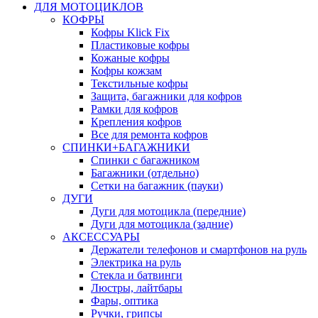
ДЛЯ МОТОЦИКЛОВ
КОФРЫ
Кофры Klick Fix
Пластиковые кофры
Кожаные кофры
Кофры кожзам
Текстильные кофры
Защита, багажники для кофров
Рамки для кофров
Крепления кофров
Все для ремонта кофров
СПИНКИ+БАГАЖНИКИ
Спинки с багажником
Багажники (отдельно)
Сетки на багажник (пауки)
ДУГИ
Дуги для мотоцикла (передние)
Дуги для мотоцикла (задние)
АКСЕССУАРЫ
Держатели телефонов и смартфонов на руль
Электрика на руль
Стекла и батвинги
Люстры, лайтбары
Фары, оптика
Ручки, грипсы