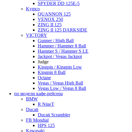
SPYDER DD 125E-5
Kymco
QUANNON 125
VENOX 250
ZING II 125
ZING II 125 DARKSIDE
VICTORY
Gunner / High Ball
Hammer / Hammer 8 Ball
Hammer S / Hammer S LE
Jackpot / Vegas Jackpot
Judge
Kingpin / Kingpin Low
Kingpin 8 Ball
Octane
Vegas / Vegas High Ball
Vegas Low / Vegas 8 Ball
по модели кафе-рейсера
BMW
R NineT
Ducati
Ducati Scrambler
FB Mondial
HPS 125
Kawasaki