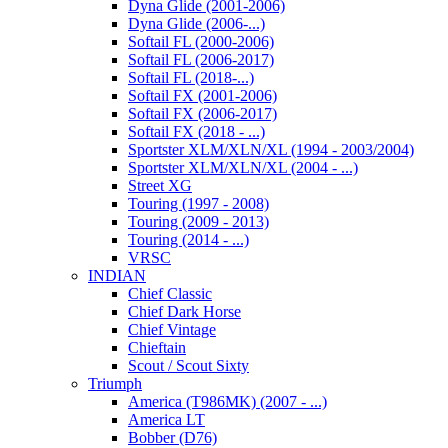
Dyna Glide (2001-2006)
Dyna Glide (2006-...)
Softail FL (2000-2006)
Softail FL (2006-2017)
Softail FL (2018-...)
Softail FX (2001-2006)
Softail FX (2006-2017)
Softail FX (2018 - ...)
Sportster XLM/XLN/XL (1994 - 2003/2004)
Sportster XLM/XLN/XL (2004 - ...)
Street XG
Touring (1997 - 2008)
Touring (2009 - 2013)
Touring (2014 - ...)
VRSC
INDIAN
Chief Classic
Chief Dark Horse
Chief Vintage
Chieftain
Scout / Scout Sixty
Triumph
America (T986MK) (2007 - ...)
America LT
Bobber (D76)