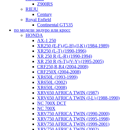
Z900RS
RIEJU
Century
Royal Enfield
Continental GT535
по модели эндуро или кросс
HONDA
AX-1 250
XR250 (E-F),(G-H),(J-K) (1984-1989)
XR250 (L-T) (1990-1996)
XR 250 R (L-R) (1990-1994)
XR 250 R (S-T),(V-Y) (1995-2005)
CRF250,R,R4 (2004-2008)
CRF250X (2004-2008)
XR650L (1993-1999)
XR650L (2002)
XR650L (2008)
XRV650 AFRICA TWIN (1987)
XRV650 AFRICA TWIN (J-L) (1988-1990)
NC 700X DCT
NC 700X
XRV750 AFRICA TWIN (1990-2000)
XRV750 AFRICA TWIN (1995-1998)
XRV750 AFRICA TWIN (1999-2001)
XRV750 AFRICA TWIN (2002)