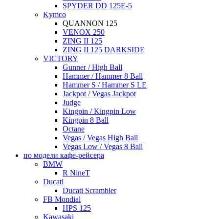
SPYDER DD 125E-5
Kymco
QUANNON 125
VENOX 250
ZING II 125
ZING II 125 DARKSIDE
VICTORY
Gunner / High Ball
Hammer / Hammer 8 Ball
Hammer S / Hammer S LE
Jackpot / Vegas Jackpot
Judge
Kingpin / Kingpin Low
Kingpin 8 Ball
Octane
Vegas / Vegas High Ball
Vegas Low / Vegas 8 Ball
по модели кафе-рейсера
BMW
R NineT
Ducati
Ducati Scrambler
FB Mondial
HPS 125
Kawasaki