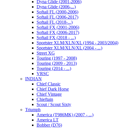
Dyna Glide (2001-2006)
Dyna Glide (2006-...)
Softail FL (2000-2006)
Softail FL (2006-2017)
Softail FL (2018-...)
Softail FX (2001-2006)
Softail FX (2006-2017)
Softail FX (2018 - ...)
Sportster XLM/XLN/XL (1994 - 2003/2004)
Sportster XLM/XLN/XL (2004 - ...)
Street XG
Touring (1997 - 2008)
Touring (2009 - 2013)
Touring (2014 - ...)
VRSC
INDIAN
Chief Classic
Chief Dark Horse
Chief Vintage
Chieftain
Scout / Scout Sixty
Triumph
America (T986MK) (2007 - ...)
America LT
Bobber (D76)