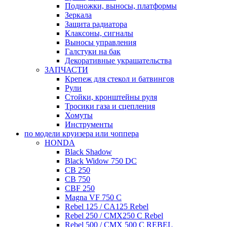
Подножки, выносы, платформы
Зеркала
Защита радиатора
Клаксоны, сигналы
Выносы управления
Галстуки на бак
Декоративные украшательства
ЗАПЧАСТИ
Крепеж для стекол и батвингов
Рули
Стойки, кронштейны руля
Тросики газа и сцепления
Хомуты
Инструменты
по модели круизера или чоппера
HONDA
Black Shadow
Black Widow 750 DC
CB 250
CB 750
CBF 250
Magna VF 750 C
Rebel 125 / CA125 Rebel
Rebel 250 / CMX250 C Rebel
Rebel 500 / CMX 500 C REBEL