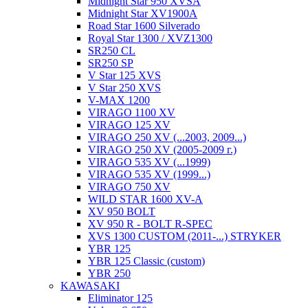
Midnight Star 950 XVSA
Midnight Star XV1900A
Road Star 1600 Silverado
Royal Star 1300 / XVZ1300
SR250 CL
SR250 SP
V Star 125 XVS
V Star 250 XVS
V-MAX 1200
VIRAGO 1100 XV
VIRAGO 125 XV
VIRAGO 250 XV (...2003, 2009...)
VIRAGO 250 XV (2005-2009 г.)
VIRAGO 535 XV (...1999)
VIRAGO 535 XV (1999...)
VIRAGO 750 XV
WILD STAR 1600 XV-A
XV 950 BOLT
XV 950 R - BOLT R-SPEC
XVS 1300 CUSTOM (2011-...) STRYKER
YBR 125
YBR 125 Classic (custom)
YBR 250
KAWASAKI
Eliminator 125