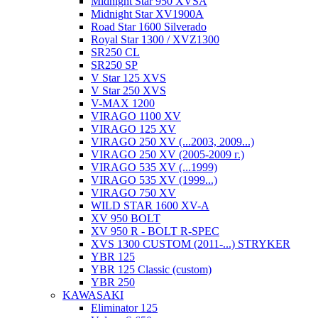
Midnight Star 950 XVSA
Midnight Star XV1900A
Road Star 1600 Silverado
Royal Star 1300 / XVZ1300
SR250 CL
SR250 SP
V Star 125 XVS
V Star 250 XVS
V-MAX 1200
VIRAGO 1100 XV
VIRAGO 125 XV
VIRAGO 250 XV (...2003, 2009...)
VIRAGO 250 XV (2005-2009 г.)
VIRAGO 535 XV (...1999)
VIRAGO 535 XV (1999...)
VIRAGO 750 XV
WILD STAR 1600 XV-A
XV 950 BOLT
XV 950 R - BOLT R-SPEC
XVS 1300 CUSTOM (2011-...) STRYKER
YBR 125
YBR 125 Classic (custom)
YBR 250
KAWASAKI
Eliminator 125