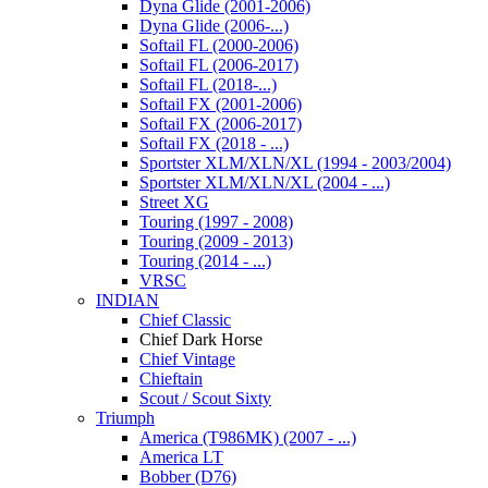
Dyna Glide (2001-2006)
Dyna Glide (2006-...)
Softail FL (2000-2006)
Softail FL (2006-2017)
Softail FL (2018-...)
Softail FX (2001-2006)
Softail FX (2006-2017)
Softail FX (2018 - ...)
Sportster XLM/XLN/XL (1994 - 2003/2004)
Sportster XLM/XLN/XL (2004 - ...)
Street XG
Touring (1997 - 2008)
Touring (2009 - 2013)
Touring (2014 - ...)
VRSC
INDIAN
Chief Classic
Chief Dark Horse
Chief Vintage
Chieftain
Scout / Scout Sixty
Triumph
America (T986MK) (2007 - ...)
America LT
Bobber (D76)