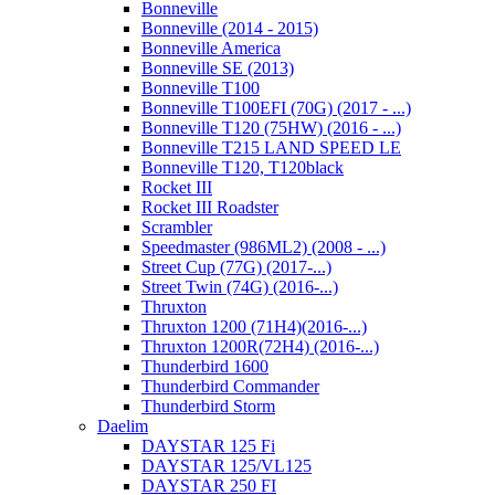
Bonneville
Bonneville (2014 - 2015)
Bonneville America
Bonneville SE (2013)
Bonneville T100
Bonneville T100EFI (70G) (2017 - ...)
Bonneville T120 (75HW) (2016 - ...)
Bonneville T215 LAND SPEED LE
Bonneville T120, T120black
Rocket III
Rocket III Roadster
Scrambler
Speedmaster (986ML2) (2008 - ...)
Street Cup (77G) (2017-...)
Street Twin (74G) (2016-...)
Thruxton
Thruxton 1200 (71H4)(2016-...)
Thruxton 1200R(72H4) (2016-...)
Thunderbird 1600
Thunderbird Commander
Thunderbird Storm
Daelim
DAYSTAR 125 Fi
DAYSTAR 125/VL125
DAYSTAR 250 FI