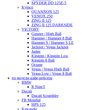
SPYDER DD 125E-5
Kymco
QUANNON 125
VENOX 250
ZING II 125
ZING II 125 DARKSIDE
VICTORY
Gunner / High Ball
Hammer / Hammer 8 Ball
Hammer S / Hammer S LE
Jackpot / Vegas Jackpot
Judge
Kingpin / Kingpin Low
Kingpin 8 Ball
Octane
Vegas / Vegas High Ball
Vegas Low / Vegas 8 Ball
по модели кафе-рейсера
BMW
R NineT
Ducati
Ducati Scrambler
FB Mondial
HPS 125
Kawasaki