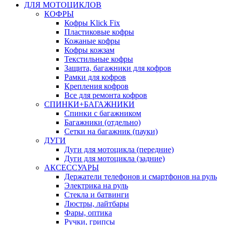
ДЛЯ МОТОЦИКЛОВ
КОФРЫ
Кофры Klick Fix
Пластиковые кофры
Кожаные кофры
Кофры кожзам
Текстильные кофры
Защита, багажники для кофров
Рамки для кофров
Крепления кофров
Все для ремонта кофров
СПИНКИ+БАГАЖНИКИ
Спинки с багажником
Багажники (отдельно)
Сетки на багажник (пауки)
ДУГИ
Дуги для мотоцикла (передние)
Дуги для мотоцикла (задние)
АКСЕССУАРЫ
Держатели телефонов и смартфонов на руль
Электрика на руль
Стекла и батвинги
Люстры, лайтбары
Фары, оптика
Ручки, грипсы