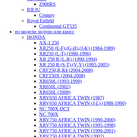
Z900RS
RIEJU
Century
Royal Enfield
Continental GT535
по модели эндуро или кросс
HONDA
AX-1 250
XR250 (E-F),(G-H),(J-K) (1984-1989)
XR250 (L-T) (1990-1996)
XR 250 R (L-R) (1990-1994)
XR 250 R (S-T),(V-Y) (1995-2005)
CRF250,R,R4 (2004-2008)
CRF250X (2004-2008)
XR650L (1993-1999)
XR650L (2002)
XR650L (2008)
XRV650 AFRICA TWIN (1987)
XRV650 AFRICA TWIN (J-L) (1988-1990)
NC 700X DCT
NC 700X
XRV750 AFRICA TWIN (1990-2000)
XRV750 AFRICA TWIN (1995-1998)
XRV750 AFRICA TWIN (1999-2001)
XRV750 AFRICA TWIN (2002)