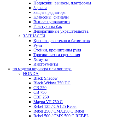
Подножки, выносы, платформы
Зеркала
Защита радиатора
Клаксоны, сигналы
Выносы управления
Галстуки на бак
Декоративные украшательства
ЗАПЧАСТИ
Крепеж для стекол и батвингов
Рули
Стойки, кронштейны руля
Тросики газа и сцепления
Хомуты
Инструменты
по модели круизера или чоппера
HONDA
Black Shadow
Black Widow 750 DC
CB 250
CB 750
CBF 250
Magna VF 750 C
Rebel 125 / CA125 Rebel
Rebel 250 / CMX250 C Rebel
Rebel 500 / CMX 500 C REBEL