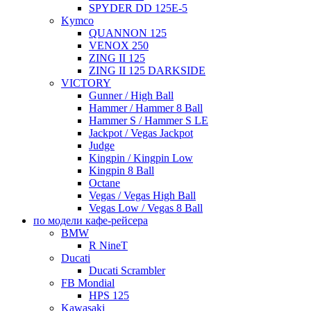
SPYDER DD 125E-5
Kymco
QUANNON 125
VENOX 250
ZING II 125
ZING II 125 DARKSIDE
VICTORY
Gunner / High Ball
Hammer / Hammer 8 Ball
Hammer S / Hammer S LE
Jackpot / Vegas Jackpot
Judge
Kingpin / Kingpin Low
Kingpin 8 Ball
Octane
Vegas / Vegas High Ball
Vegas Low / Vegas 8 Ball
по модели кафе-рейсера
BMW
R NineT
Ducati
Ducati Scrambler
FB Mondial
HPS 125
Kawasaki