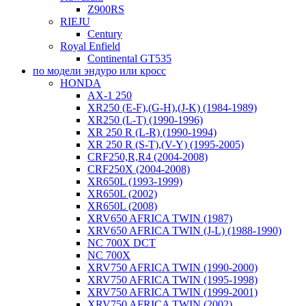
Z900RS
RIEJU
Century
Royal Enfield
Continental GT535
по модели эндуро или кросс
HONDA
AX-1 250
XR250 (E-F),(G-H),(J-K) (1984-1989)
XR250 (L-T) (1990-1996)
XR 250 R (L-R) (1990-1994)
XR 250 R (S-T),(V-Y) (1995-2005)
CRF250,R,R4 (2004-2008)
CRF250X (2004-2008)
XR650L (1993-1999)
XR650L (2002)
XR650L (2008)
XRV650 AFRICA TWIN (1987)
XRV650 AFRICA TWIN (J-L) (1988-1990)
NC 700X DCT
NC 700X
XRV750 AFRICA TWIN (1990-2000)
XRV750 AFRICA TWIN (1995-1998)
XRV750 AFRICA TWIN (1999-2001)
XRV750 AFRICA TWIN (2002)