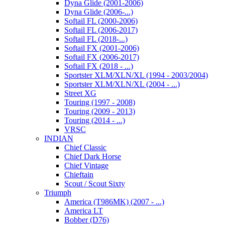
Dyna Glide (2001-2006)
Dyna Glide (2006-...)
Softail FL (2000-2006)
Softail FL (2006-2017)
Softail FL (2018-...)
Softail FX (2001-2006)
Softail FX (2006-2017)
Softail FX (2018 - ...)
Sportster XLM/XLN/XL (1994 - 2003/2004)
Sportster XLM/XLN/XL (2004 - ...)
Street XG
Touring (1997 - 2008)
Touring (2009 - 2013)
Touring (2014 - ...)
VRSC
INDIAN
Chief Classic
Chief Dark Horse
Chief Vintage
Chieftain
Scout / Scout Sixty
Triumph
America (T986MK) (2007 - ...)
America LT
Bobber (D76)