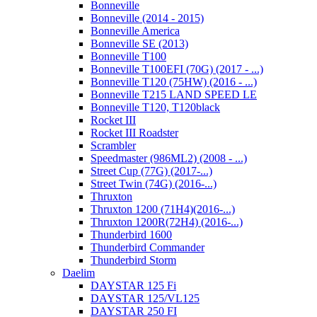
Bonneville
Bonneville (2014 - 2015)
Bonneville America
Bonneville SE (2013)
Bonneville T100
Bonneville T100EFI (70G) (2017 - ...)
Bonneville T120 (75HW) (2016 - ...)
Bonneville T215 LAND SPEED LE
Bonneville T120, T120black
Rocket III
Rocket III Roadster
Scrambler
Speedmaster (986ML2) (2008 - ...)
Street Cup (77G) (2017-...)
Street Twin (74G) (2016-...)
Thruxton
Thruxton 1200 (71H4)(2016-...)
Thruxton 1200R(72H4) (2016-...)
Thunderbird 1600
Thunderbird Commander
Thunderbird Storm
Daelim
DAYSTAR 125 Fi
DAYSTAR 125/VL125
DAYSTAR 250 FI