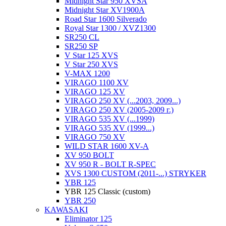
Midnight Star 950 XVSA
Midnight Star XV1900A
Road Star 1600 Silverado
Royal Star 1300 / XVZ1300
SR250 CL
SR250 SP
V Star 125 XVS
V Star 250 XVS
V-MAX 1200
VIRAGO 1100 XV
VIRAGO 125 XV
VIRAGO 250 XV (...2003, 2009...)
VIRAGO 250 XV (2005-2009 г.)
VIRAGO 535 XV (...1999)
VIRAGO 535 XV (1999...)
VIRAGO 750 XV
WILD STAR 1600 XV-A
XV 950 BOLT
XV 950 R - BOLT R-SPEC
XVS 1300 CUSTOM (2011-...) STRYKER
YBR 125
YBR 125 Classic (custom)
YBR 250
KAWASAKI
Eliminator 125