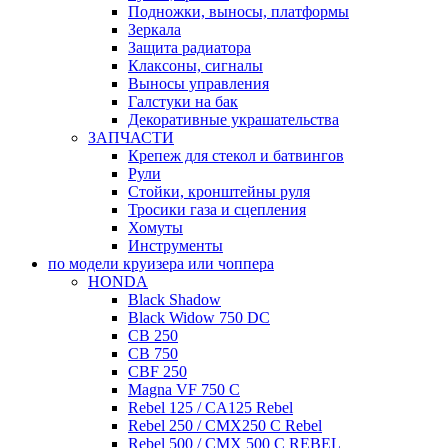
Подножки, выносы, платформы
Зеркала
Защита радиатора
Клаксоны, сигналы
Выносы управления
Галстуки на бак
Декоративные украшательства
ЗАПЧАСТИ
Крепеж для стекол и батвингов
Рули
Стойки, кронштейны руля
Тросики газа и сцепления
Хомуты
Инструменты
по модели круизера или чоппера
HONDA
Black Shadow
Black Widow 750 DC
CB 250
CB 750
CBF 250
Magna VF 750 C
Rebel 125 / CA125 Rebel
Rebel 250 / CMX250 C Rebel
Rebel 500 / CMX 500 C REBEL