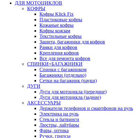
ДЛЯ МОТОЦИКЛОВ
КОФРЫ
Кофры Klick Fix
Пластиковые кофры
Кожаные кофры
Кофры кожзам
Текстильные кофры
Защита, багажники для кофров
Рамки для кофров
Крепления кофров
Все для ремонта кофров
СПИНКИ+БАГАЖНИКИ
Спинки с багажником
Багажники (отдельно)
Сетки на багажник (пауки)
ДУГИ
Дуги для мотоцикла (передние)
Дуги для мотоцикла (задние)
АКСЕССУАРЫ
Держатели телефонов и смартфонов на руль
Электрика на руль
Стекла и батвинги
Люстры, лайтбары
Фары, оптика
Ручки, грипсы