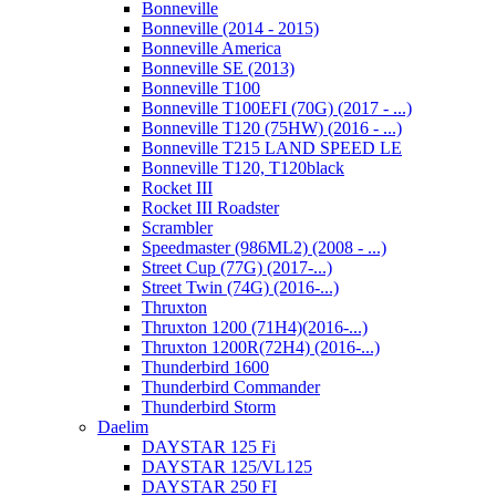
Bonneville
Bonneville (2014 - 2015)
Bonneville America
Bonneville SE (2013)
Bonneville T100
Bonneville T100EFI (70G) (2017 - ...)
Bonneville T120 (75HW) (2016 - ...)
Bonneville T215 LAND SPEED LE
Bonneville T120, T120black
Rocket III
Rocket III Roadster
Scrambler
Speedmaster (986ML2) (2008 - ...)
Street Cup (77G) (2017-...)
Street Twin (74G) (2016-...)
Thruxton
Thruxton 1200 (71H4)(2016-...)
Thruxton 1200R(72H4) (2016-...)
Thunderbird 1600
Thunderbird Commander
Thunderbird Storm
Daelim
DAYSTAR 125 Fi
DAYSTAR 125/VL125
DAYSTAR 250 FI