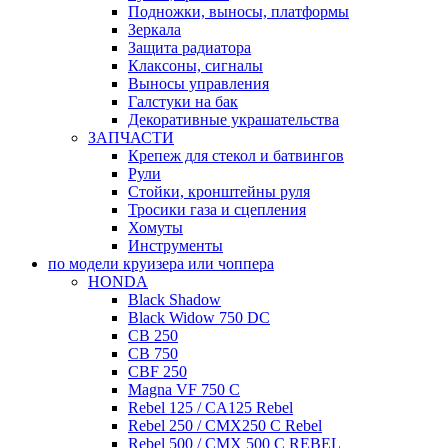
Подножки, выносы, платформы
Зеркала
Защита радиатора
Клаксоны, сигналы
Выносы управления
Галстуки на бак
Декоративные украшательства
ЗАПЧАСТИ
Крепеж для стекол и батвингов
Рули
Стойки, кронштейны руля
Тросики газа и сцепления
Хомуты
Инструменты
по модели круизера или чоппера
HONDA
Black Shadow
Black Widow 750 DC
CB 250
CB 750
CBF 250
Magna VF 750 C
Rebel 125 / CA125 Rebel
Rebel 250 / CMX250 C Rebel
Rebel 500 / CMX 500 C REBEL