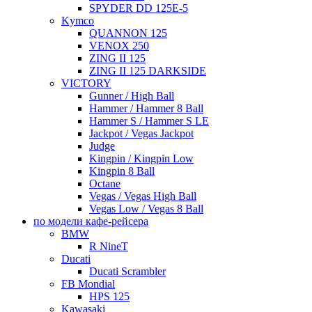
SPYDER DD 125E-5
Kymco
QUANNON 125
VENOX 250
ZING II 125
ZING II 125 DARKSIDE
VICTORY
Gunner / High Ball
Hammer / Hammer 8 Ball
Hammer S / Hammer S LE
Jackpot / Vegas Jackpot
Judge
Kingpin / Kingpin Low
Kingpin 8 Ball
Octane
Vegas / Vegas High Ball
Vegas Low / Vegas 8 Ball
по модели кафе-рейсера
BMW
R NineT
Ducati
Ducati Scrambler
FB Mondial
HPS 125
Kawasaki