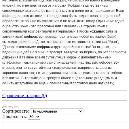
не только красивыми и держать форму, не смотря на время и погодные
условия, но и не портиться от нагрузки. Кофры из качественных
современных материалов выглядят круто и долго не изнашиваются! Если
кофра делается из кожи, то она должна быть подвержена специальной
обработке, чтобы не вытягиваться и не впитывать влагу. Один из методов
обработки кожи - это прессовка или смешивание стружки кожи с
современными композитными материалами. Плюсы
кожаных
(или из
заменителя)
кофров
: во-первых, практически любой мотоцикл (байк)
выглядит офигенно! Даже отечественные мотоциклы, такие как "Урал",
"Днепр" с
кожаными кофрами
круто преображаются! Во-вторых, при
падении (не дай Бог) они не треснут. Минусы: Во-первых, по безопасности
движения в тёмное время суток лучше кофры с дополнительными
плафонами (как например у многих моделей пластиковых кофров). Во-
вторых, они не так устойчивы к нагрузкам как, например, кофры из
хорошего пластика, т.е. их грузоподъемность зависит от качества клёпок
или шитья. В-третьих, они требуют более тщательного ухода (мыть и
сушить их труднее да ещё и специальным составом надо натирать).
Сравнение товаров (0)
Сортировать:
Показывать: