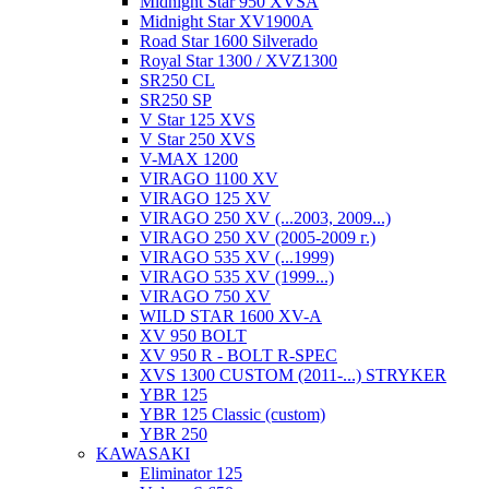
Midnight Star 950 XVSA
Midnight Star XV1900A
Road Star 1600 Silverado
Royal Star 1300 / XVZ1300
SR250 CL
SR250 SP
V Star 125 XVS
V Star 250 XVS
V-MAX 1200
VIRAGO 1100 XV
VIRAGO 125 XV
VIRAGO 250 XV (...2003, 2009...)
VIRAGO 250 XV (2005-2009 г.)
VIRAGO 535 XV (...1999)
VIRAGO 535 XV (1999...)
VIRAGO 750 XV
WILD STAR 1600 XV-A
XV 950 BOLT
XV 950 R - BOLT R-SPEC
XVS 1300 CUSTOM (2011-...) STRYKER
YBR 125
YBR 125 Classic (custom)
YBR 250
KAWASAKI
Eliminator 125