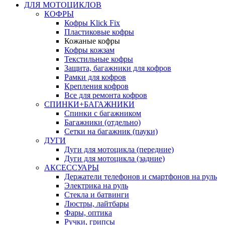
ДЛЯ МОТОЦИКЛОВ
КОФРЫ
Кофры Klick Fix
Пластиковые кофры
Кожаные кофры
Кофры кожзам
Текстильные кофры
Защита, багажники для кофров
Рамки для кофров
Крепления кофров
Все для ремонта кофров
СПИНКИ+БАГАЖНИКИ
Спинки с багажником
Багажники (отдельно)
Сетки на багажник (пауки)
ДУГИ
Дуги для мотоцикла (передние)
Дуги для мотоцикла (задние)
АКСЕССУАРЫ
Держатели телефонов и смартфонов на руль
Электрика на руль
Стекла и батвинги
Люстры, лайтбары
Фары, оптика
Ручки, грипсы