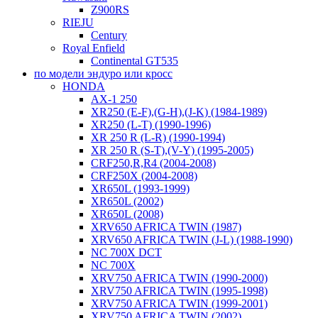
Z900RS
RIEJU
Century
Royal Enfield
Continental GT535
по модели эндуро или кросс
HONDA
AX-1 250
XR250 (E-F),(G-H),(J-K) (1984-1989)
XR250 (L-T) (1990-1996)
XR 250 R (L-R) (1990-1994)
XR 250 R (S-T),(V-Y) (1995-2005)
CRF250,R,R4 (2004-2008)
CRF250X (2004-2008)
XR650L (1993-1999)
XR650L (2002)
XR650L (2008)
XRV650 AFRICA TWIN (1987)
XRV650 AFRICA TWIN (J-L) (1988-1990)
NC 700X DCT
NC 700X
XRV750 AFRICA TWIN (1990-2000)
XRV750 AFRICA TWIN (1995-1998)
XRV750 AFRICA TWIN (1999-2001)
XRV750 AFRICA TWIN (2002)