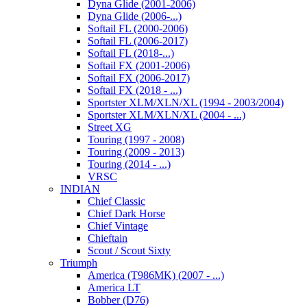
Dyna Glide (2001-2006)
Dyna Glide (2006-...)
Softail FL (2000-2006)
Softail FL (2006-2017)
Softail FL (2018-...)
Softail FX (2001-2006)
Softail FX (2006-2017)
Softail FX (2018 - ...)
Sportster XLM/XLN/XL (1994 - 2003/2004)
Sportster XLM/XLN/XL (2004 - ...)
Street XG
Touring (1997 - 2008)
Touring (2009 - 2013)
Touring (2014 - ...)
VRSC
INDIAN
Chief Classic
Chief Dark Horse
Chief Vintage
Chieftain
Scout / Scout Sixty
Triumph
America (T986MK) (2007 - ...)
America LT
Bobber (D76)