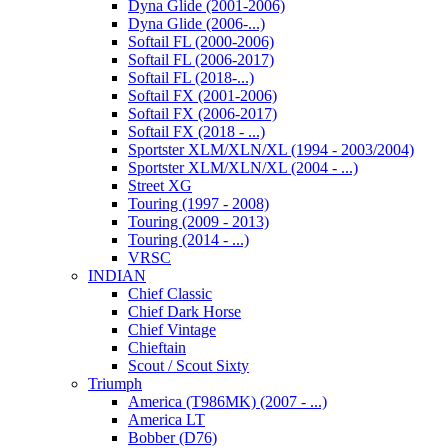
Dyna Glide (2001-2006)
Dyna Glide (2006-...)
Softail FL (2000-2006)
Softail FL (2006-2017)
Softail FL (2018-...)
Softail FX (2001-2006)
Softail FX (2006-2017)
Softail FX (2018 - ...)
Sportster XLM/XLN/XL (1994 - 2003/2004)
Sportster XLM/XLN/XL (2004 - ...)
Street XG
Touring (1997 - 2008)
Touring (2009 - 2013)
Touring (2014 - ...)
VRSC
INDIAN
Chief Classic
Chief Dark Horse
Chief Vintage
Chieftain
Scout / Scout Sixty
Triumph
America (T986MK) (2007 - ...)
America LT
Bobber (D76)