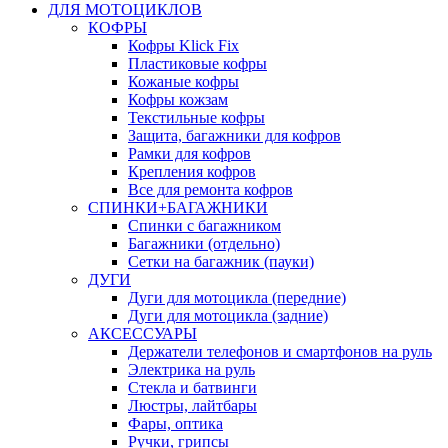
ДЛЯ МОТОЦИКЛОВ
КОФРЫ
Кофры Klick Fix
Пластиковые кофры
Кожаные кофры
Кофры кожзам
Текстильные кофры
Защита, багажники для кофров
Рамки для кофров
Крепления кофров
Все для ремонта кофров
СПИНКИ+БАГАЖНИКИ
Спинки с багажником
Багажники (отдельно)
Сетки на багажник (пауки)
ДУГИ
Дуги для мотоцикла (передние)
Дуги для мотоцикла (задние)
АКСЕССУАРЫ
Держатели телефонов и смартфонов на руль
Электрика на руль
Стекла и батвинги
Люстры, лайтбары
Фары, оптика
Ручки, грипсы