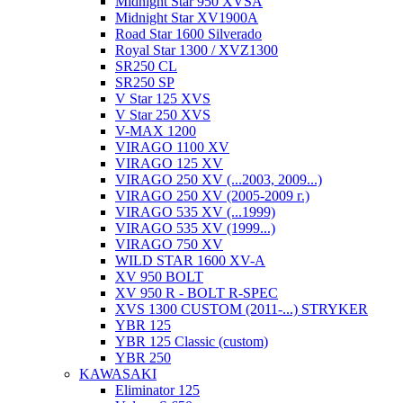
Midnight Star 950 XVSA
Midnight Star XV1900A
Road Star 1600 Silverado
Royal Star 1300 / XVZ1300
SR250 CL
SR250 SP
V Star 125 XVS
V Star 250 XVS
V-MAX 1200
VIRAGO 1100 XV
VIRAGO 125 XV
VIRAGO 250 XV (...2003, 2009...)
VIRAGO 250 XV (2005-2009 г.)
VIRAGO 535 XV (...1999)
VIRAGO 535 XV (1999...)
VIRAGO 750 XV
WILD STAR 1600 XV-A
XV 950 BOLT
XV 950 R - BOLT R-SPEC
XVS 1300 CUSTOM (2011-...) STRYKER
YBR 125
YBR 125 Classic (custom)
YBR 250
KAWASAKI
Eliminator 125