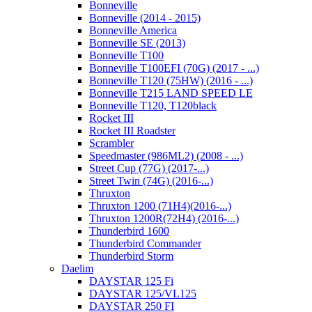
Bonneville
Bonneville (2014 - 2015)
Bonneville America
Bonneville SE (2013)
Bonneville T100
Bonneville T100EFI (70G) (2017 - ...)
Bonneville T120 (75HW) (2016 - ...)
Bonneville T215 LAND SPEED LE
Bonneville T120, T120black
Rocket III
Rocket III Roadster
Scrambler
Speedmaster (986ML2) (2008 - ...)
Street Cup (77G) (2017-...)
Street Twin (74G) (2016-...)
Thruxton
Thruxton 1200 (71H4)(2016-...)
Thruxton 1200R(72H4) (2016-...)
Thunderbird 1600
Thunderbird Commander
Thunderbird Storm
Daelim
DAYSTAR 125 Fi
DAYSTAR 125/VL125
DAYSTAR 250 FI