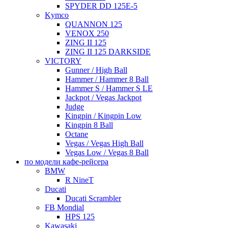
SPYDER DD 125E-5
Kymco
QUANNON 125
VENOX 250
ZING II 125
ZING II 125 DARKSIDE
VICTORY
Gunner / High Ball
Hammer / Hammer 8 Ball
Hammer S / Hammer S LE
Jackpot / Vegas Jackpot
Judge
Kingpin / Kingpin Low
Kingpin 8 Ball
Octane
Vegas / Vegas High Ball
Vegas Low / Vegas 8 Ball
по модели кафе-рейсера
BMW
R NineT
Ducati
Ducati Scrambler
FB Mondial
HPS 125
Kawasaki