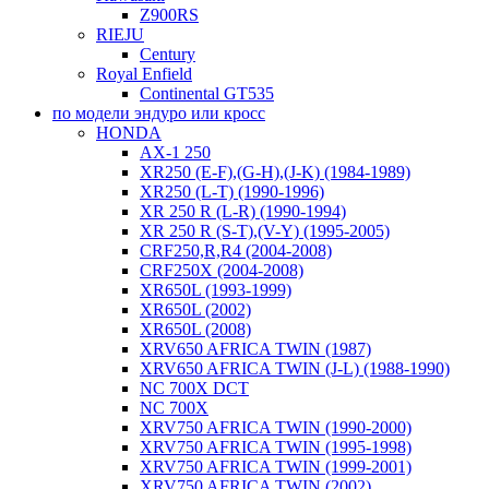
Z900RS
RIEJU
Century
Royal Enfield
Continental GT535
по модели эндуро или кросс
HONDA
AX-1 250
XR250 (E-F),(G-H),(J-K) (1984-1989)
XR250 (L-T) (1990-1996)
XR 250 R (L-R) (1990-1994)
XR 250 R (S-T),(V-Y) (1995-2005)
CRF250,R,R4 (2004-2008)
CRF250X (2004-2008)
XR650L (1993-1999)
XR650L (2002)
XR650L (2008)
XRV650 AFRICA TWIN (1987)
XRV650 AFRICA TWIN (J-L) (1988-1990)
NC 700X DCT
NC 700X
XRV750 AFRICA TWIN (1990-2000)
XRV750 AFRICA TWIN (1995-1998)
XRV750 AFRICA TWIN (1999-2001)
XRV750 AFRICA TWIN (2002)