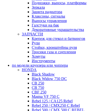
Подножки, выносы, платформы
Зеркала
Защита радиатора
Клаксоны, сигналы
Выносы управления
Галстуки на бак
Декоративные украшательства
ЗАПЧАСТИ
Крепеж для стекол и батвингов
Рули
Стойки, кронштейны руля
Тросики газа и сцепления
Хомуты
Инструменты
по модели круизера или чоппера
HONDA
Black Shadow
Black Widow 750 DC
CB 250
CB 750
CBF 250
Magna VF 750 C
Rebel 125 / CA125 Rebel
Rebel 250 / CMX250 C Rebel
Rebel 500 / CMX 500 C REBEL