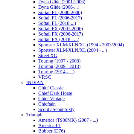
Dyna Glide (2001-2006)
Dyna Glide (2006-...)
Softail FL (2000-2006)
Softail FL (2006-2017)
Softail FL (2018-...)
Softail FX (2001-2006)
Softail FX (2006-2017)
Softail FX (2018 - ...)
Sportster XLM/XLN/XL (1994 - 2003/2004)
Sportster XLM/XLN/XL (2004 - ...)
Street XG
Touring (1997 - 2008)
Touring (2009 - 2013)
Touring (2014 - ...)
VRSC
INDIAN
Chief Classic
Chief Dark Horse
Chief Vintage
Chieftain
Scout / Scout Sixty
Triumph
America (T986MK) (2007 - ...)
America LT
Bobber (D76)