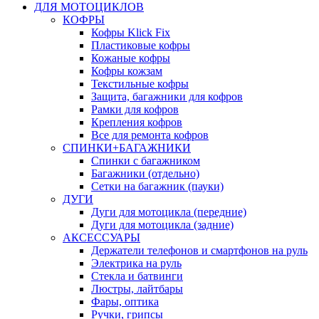
ДЛЯ МОТОЦИКЛОВ
КОФРЫ
Кофры Klick Fix
Пластиковые кофры
Кожаные кофры
Кофры кожзам
Текстильные кофры
Защита, багажники для кофров
Рамки для кофров
Крепления кофров
Все для ремонта кофров
СПИНКИ+БАГАЖНИКИ
Спинки с багажником
Багажники (отдельно)
Сетки на багажник (пауки)
ДУГИ
Дуги для мотоцикла (передние)
Дуги для мотоцикла (задние)
АКСЕССУАРЫ
Держатели телефонов и смартфонов на руль
Электрика на руль
Стекла и батвинги
Люстры, лайтбары
Фары, оптика
Ручки, грипсы