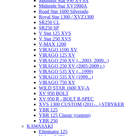
Midnight Star 950 XVSA
Midnight Star XV1900A
Road Star 1600 Silverado
Royal Star 1300 / XVZ1300
SR250 CL
SR250 SP
V Star 125 XVS
V Star 250 XVS
V-MAX 1200
VIRAGO 1100 XV
VIRAGO 125 XV
VIRAGO 250 XV (...2003, 2009...)
VIRAGO 250 XV (2005-2009 г.)
VIRAGO 535 XV (...1999)
VIRAGO 535 XV (1999...)
VIRAGO 750 XV
WILD STAR 1600 XV-A
XV 950 BOLT
XV 950 R - BOLT R-SPEC
XVS 1300 CUSTOM (2011-...) STRYKER
YBR 125
YBR 125 Classic (custom)
YBR 250
KAWASAKI
Eliminator 125