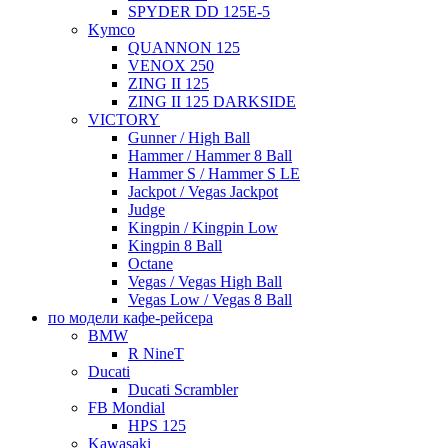
SPYDER DD 125E-5
Kymco
QUANNON 125
VENOX 250
ZING II 125
ZING II 125 DARKSIDE
VICTORY
Gunner / High Ball
Hammer / Hammer 8 Ball
Hammer S / Hammer S LE
Jackpot / Vegas Jackpot
Judge
Kingpin / Kingpin Low
Kingpin 8 Ball
Octane
Vegas / Vegas High Ball
Vegas Low / Vegas 8 Ball
по модели кафе-рейсера
BMW
R NineT
Ducati
Ducati Scrambler
FB Mondial
HPS 125
Kawasaki