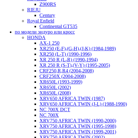
Z900RS
RIEJU
Century
Royal Enfield
Continental GT535
по модели эндуро или кросс
HONDA
AX-1 250
XR250 (E-F),(G-H),(J-K) (1984-1989)
XR250 (L-T) (1990-1996)
XR 250 R (L-R) (1990-1994)
XR 250 R (S-T),(V-Y) (1995-2005)
CRF250,R,R4 (2004-2008)
CRF250X (2004-2008)
XR650L (1993-1999)
XR650L (2002)
XR650L (2008)
XRV650 AFRICA TWIN (1987)
XRV650 AFRICA TWIN (J-L) (1988-1990)
NC 700X DCT
NC 700X
XRV750 AFRICA TWIN (1990-2000)
XRV750 AFRICA TWIN (1995-1998)
XRV750 AFRICA TWIN (1999-2001)
XRV750 AFRICA TWIN (2002)