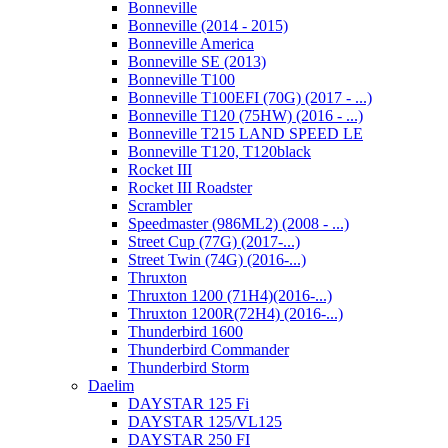
Bonneville
Bonneville (2014 - 2015)
Bonneville America
Bonneville SE (2013)
Bonneville T100
Bonneville T100EFI (70G) (2017 - ...)
Bonneville T120 (75HW) (2016 - ...)
Bonneville T215 LAND SPEED LE
Bonneville T120, T120black
Rocket III
Rocket III Roadster
Scrambler
Speedmaster (986ML2) (2008 - ...)
Street Cup (77G) (2017-...)
Street Twin (74G) (2016-...)
Thruxton
Thruxton 1200 (71H4)(2016-...)
Thruxton 1200R(72H4) (2016-...)
Thunderbird 1600
Thunderbird Commander
Thunderbird Storm
Daelim
DAYSTAR 125 Fi
DAYSTAR 125/VL125
DAYSTAR 250 FI