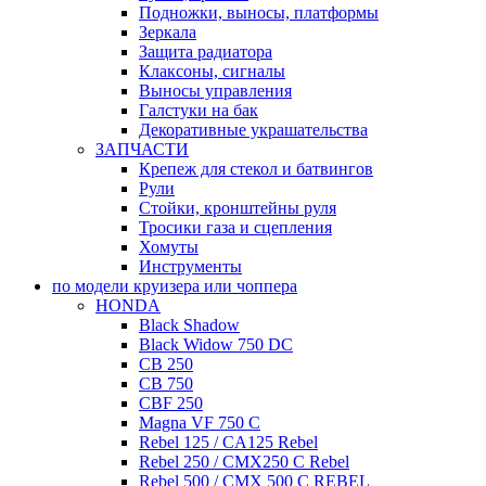
Подножки, выносы, платформы
Зеркала
Защита радиатора
Клаксоны, сигналы
Выносы управления
Галстуки на бак
Декоративные украшательства
ЗАПЧАСТИ
Крепеж для стекол и батвингов
Рули
Стойки, кронштейны руля
Тросики газа и сцепления
Хомуты
Инструменты
по модели круизера или чоппера
HONDA
Black Shadow
Black Widow 750 DC
CB 250
CB 750
CBF 250
Magna VF 750 C
Rebel 125 / CA125 Rebel
Rebel 250 / CMX250 C Rebel
Rebel 500 / CMX 500 C REBEL