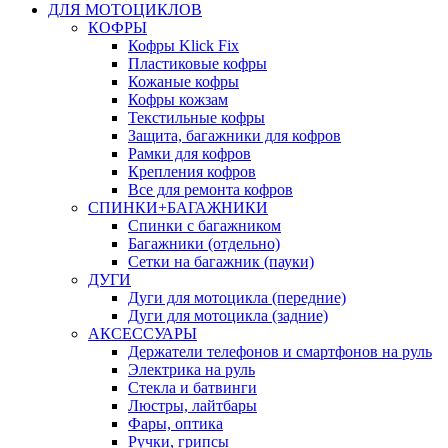
ДЛЯ МОТОЦИКЛОВ
КОФРЫ
Кофры Klick Fix
Пластиковые кофры
Кожаные кофры
Кофры кожзам
Текстильные кофры
Защита, багажники для кофров
Рамки для кофров
Крепления кофров
Все для ремонта кофров
СПИНКИ+БАГАЖНИКИ
Спинки с багажником
Багажники (отдельно)
Сетки на багажник (пауки)
ДУГИ
Дуги для мотоцикла (передние)
Дуги для мотоцикла (задние)
АКСЕССУАРЫ
Держатели телефонов и смартфонов на руль
Электрика на руль
Стекла и батвинги
Люстры, лайтбары
Фары, оптика
Ручки, грипсы