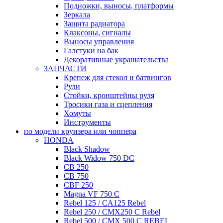
Подножки, выносы, платформы
Зеркала
Защита радиатора
Клаксоны, сигналы
Выносы управления
Галстуки на бак
Декоративные украшательства
ЗАПЧАСТИ
Крепеж для стекол и батвингов
Рули
Стойки, кронштейны руля
Тросики газа и сцепления
Хомуты
Инструменты
по модели круизера или чоппера
HONDA
Black Shadow
Black Widow 750 DC
CB 250
CB 750
CBF 250
Magna VF 750 C
Rebel 125 / CA125 Rebel
Rebel 250 / CMX250 C Rebel
Rebel 500 / CMX 500 C REBEL