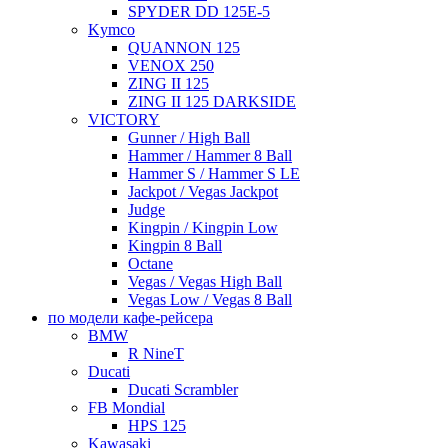
SPYDER DD 125E-5
Kymco
QUANNON 125
VENOX 250
ZING II 125
ZING II 125 DARKSIDE
VICTORY
Gunner / High Ball
Hammer / Hammer 8 Ball
Hammer S / Hammer S LE
Jackpot / Vegas Jackpot
Judge
Kingpin / Kingpin Low
Kingpin 8 Ball
Octane
Vegas / Vegas High Ball
Vegas Low / Vegas 8 Ball
по модели кафе-рейсера
BMW
R NineT
Ducati
Ducati Scrambler
FB Mondial
HPS 125
Kawasaki