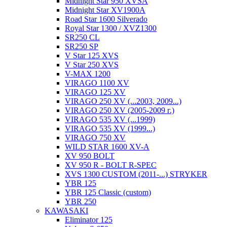
Midnight Star 950 XVSA
Midnight Star XV1900A
Road Star 1600 Silverado
Royal Star 1300 / XVZ1300
SR250 CL
SR250 SP
V Star 125 XVS
V Star 250 XVS
V-MAX 1200
VIRAGO 1100 XV
VIRAGO 125 XV
VIRAGO 250 XV (...2003, 2009...)
VIRAGO 250 XV (2005-2009 г.)
VIRAGO 535 XV (...1999)
VIRAGO 535 XV (1999...)
VIRAGO 750 XV
WILD STAR 1600 XV-A
XV 950 BOLT
XV 950 R - BOLT R-SPEC
XVS 1300 CUSTOM (2011-...) STRYKER
YBR 125
YBR 125 Classic (custom)
YBR 250
KAWASAKI
Eliminator 125