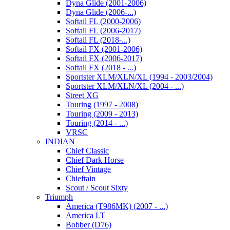
Dyna Glide (2001-2006)
Dyna Glide (2006-...)
Softail FL (2000-2006)
Softail FL (2006-2017)
Softail FL (2018-...)
Softail FX (2001-2006)
Softail FX (2006-2017)
Softail FX (2018 - ...)
Sportster XLM/XLN/XL (1994 - 2003/2004)
Sportster XLM/XLN/XL (2004 - ...)
Street XG
Touring (1997 - 2008)
Touring (2009 - 2013)
Touring (2014 - ...)
VRSC
INDIAN
Chief Classic
Chief Dark Horse
Chief Vintage
Chieftain
Scout / Scout Sixty
Triumph
America (T986MK) (2007 - ...)
America LT
Bobber (D76)