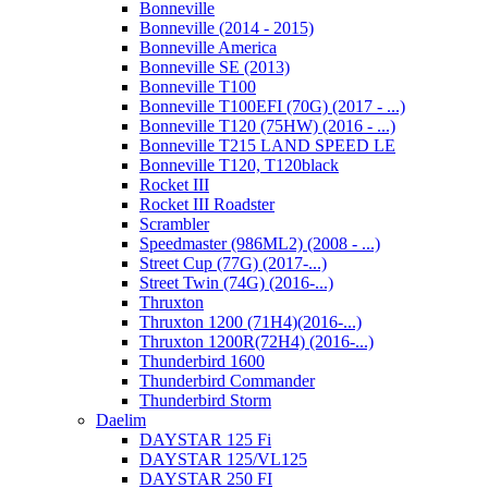
Bonneville
Bonneville (2014 - 2015)
Bonneville America
Bonneville SE (2013)
Bonneville T100
Bonneville T100EFI (70G) (2017 - ...)
Bonneville T120 (75HW) (2016 - ...)
Bonneville T215 LAND SPEED LE
Bonneville T120, T120black
Rocket III
Rocket III Roadster
Scrambler
Speedmaster (986ML2) (2008 - ...)
Street Cup (77G) (2017-...)
Street Twin (74G) (2016-...)
Thruxton
Thruxton 1200 (71H4)(2016-...)
Thruxton 1200R(72H4) (2016-...)
Thunderbird 1600
Thunderbird Commander
Thunderbird Storm
Daelim
DAYSTAR 125 Fi
DAYSTAR 125/VL125
DAYSTAR 250 FI