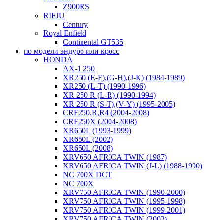
Z900RS
RIEJU
Century
Royal Enfield
Continental GT535
по модели эндуро или кросс
HONDA
AX-1 250
XR250 (E-F),(G-H),(J-K) (1984-1989)
XR250 (L-T) (1990-1996)
XR 250 R (L-R) (1990-1994)
XR 250 R (S-T),(V-Y) (1995-2005)
CRF250,R,R4 (2004-2008)
CRF250X (2004-2008)
XR650L (1993-1999)
XR650L (2002)
XR650L (2008)
XRV650 AFRICA TWIN (1987)
XRV650 AFRICA TWIN (J-L) (1988-1990)
NC 700X DCT
NC 700X
XRV750 AFRICA TWIN (1990-2000)
XRV750 AFRICA TWIN (1995-1998)
XRV750 AFRICA TWIN (1999-2001)
XRV750 AFRICA TWIN (2002)