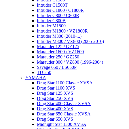
Intruder C1500T
Intruder C1800 / C1800R
Intruder C800 / C800R
Intruder C800B
Intruder M1500
Intruder M1800 / VZ1800R
Intruder M800 (2010-...)
Intruder M800 / VZ800 (2005-2010)
Marauder 125 / GZ125
Marauder 1600 / VZ1600
Marauder 250 / GZ250
Marauder 800 / VZ800 (1996-2004)
Savage 650 / LS650P
TU 250
YAMAHA
Drag Star 1100 Classic XVSA
Drag Star 1100 XVS
Drag Star 125 XVS
Drag Star 250 XVS
Drag Star 400 Classic XVSA
Drag Star 400 XVS
Drag Star 650 Classic XVSA
Drag Star 650 XVS
Midnight Star 1300 XVSA