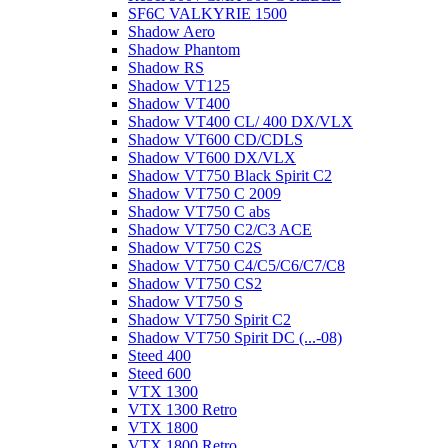
SF6C VALKYRIE 1500
Shadow Aero
Shadow Phantom
Shadow RS
Shadow VT125
Shadow VT400
Shadow VT400 CL/ 400 DX/VLX
Shadow VT600 CD/CDLS
Shadow VT600 DX/VLX
Shadow VT750 Black Spirit C2
Shadow VT750 C 2009
Shadow VT750 C abs
Shadow VT750 C2/C3 ACE
Shadow VT750 C2S
Shadow VT750 C4/C5/C6/C7/C8
Shadow VT750 CS2
Shadow VT750 S
Shadow VT750 Spirit C2
Shadow VT750 Spirit DC (...-08)
Steed 400
Steed 600
VTX 1300
VTX 1300 Retro
VTX 1800
VTX 1800 Retro