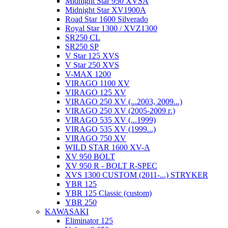
Midnight Star 950 XVSA
Midnight Star XV1900A
Road Star 1600 Silverado
Royal Star 1300 / XVZ1300
SR250 CL
SR250 SP
V Star 125 XVS
V Star 250 XVS
V-MAX 1200
VIRAGO 1100 XV
VIRAGO 125 XV
VIRAGO 250 XV (...2003, 2009...)
VIRAGO 250 XV (2005-2009 г.)
VIRAGO 535 XV (...1999)
VIRAGO 535 XV (1999...)
VIRAGO 750 XV
WILD STAR 1600 XV-A
XV 950 BOLT
XV 950 R - BOLT R-SPEC
XVS 1300 CUSTOM (2011-...) STRYKER
YBR 125
YBR 125 Classic (custom)
YBR 250
KAWASAKI
Eliminator 125