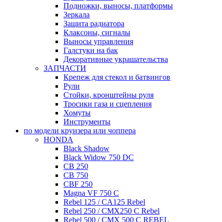
Подножки, выносы, платформы
Зеркала
Защита радиатора
Клаксоны, сигналы
Выносы управления
Галстуки на бак
Декоративные украшательства
ЗАПЧАСТИ
Крепеж для стекол и батвингов
Рули
Стойки, кронштейны руля
Тросики газа и сцепления
Хомуты
Инструменты
по модели круизера или чоппера
HONDA
Black Shadow
Black Widow 750 DC
CB 250
CB 750
CBF 250
Magna VF 750 C
Rebel 125 / CA125 Rebel
Rebel 250 / CMX250 C Rebel
Rebel 500 / CMX 500 C REBEL