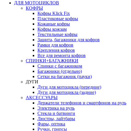
ДЛЯ МОТОЦИКЛОВ
КОФРЫ
Кофры Klick Fix
Пластиковые кофры
Кожаные кофры
Кофры кожзам
Текстильные кофры
Защита, багажники для кофров
Рамки для кофров
Крепления кофров
Все для ремонта кофров
СПИНКИ+БАГАЖНИКИ
Спинки с багажником
Багажники (отдельно)
Сетки на багажник (пауки)
ДУГИ
Дуги для мотоцикла (передние)
Дуги для мотоцикла (задние)
АКСЕССУАРЫ
Держатели телефонов и смартфонов на руль
Электрика на руль
Стекла и батвинги
Люстры, лайтбары
Фары, оптика
Ручки, грипсы