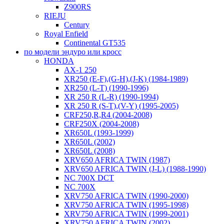
Z900RS
RIEJU
Century
Royal Enfield
Continental GT535
по модели эндуро или кросс
HONDA
AX-1 250
XR250 (E-F),(G-H),(J-K) (1984-1989)
XR250 (L-T) (1990-1996)
XR 250 R (L-R) (1990-1994)
XR 250 R (S-T),(V-Y) (1995-2005)
CRF250,R,R4 (2004-2008)
CRF250X (2004-2008)
XR650L (1993-1999)
XR650L (2002)
XR650L (2008)
XRV650 AFRICA TWIN (1987)
XRV650 AFRICA TWIN (J-L) (1988-1990)
NC 700X DCT
NC 700X
XRV750 AFRICA TWIN (1990-2000)
XRV750 AFRICA TWIN (1995-1998)
XRV750 AFRICA TWIN (1999-2001)
XRV750 AFRICA TWIN (2002)