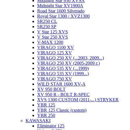
Midnight Star 950 XVSA
Midnight Star XV1900A
Road Star 1600 Silverado
Royal Star 1300 / XVZ1300
SR250 CL
SR250 SP
V Star 125 XVS
V Star 250 XVS
V-MAX 1200
VIRAGO 1100 XV
VIRAGO 125 XV
VIRAGO 250 XV (...2003, 2009...)
VIRAGO 250 XV (2005-2009 г.)
VIRAGO 535 XV (...1999)
VIRAGO 535 XV (1999...)
VIRAGO 750 XV
WILD STAR 1600 XV-A
XV 950 BOLT
XV 950 R - BOLT R-SPEC
XVS 1300 CUSTOM (2011-...) STRYKER
YBR 125
YBR 125 Classic (custom)
YBR 250
KAWASAKI
Eliminator 125