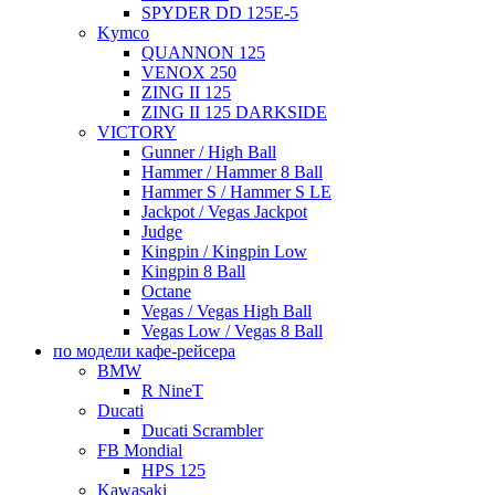
SPYDER DD 125E-5
Kymco
QUANNON 125
VENOX 250
ZING II 125
ZING II 125 DARKSIDE
VICTORY
Gunner / High Ball
Hammer / Hammer 8 Ball
Hammer S / Hammer S LE
Jackpot / Vegas Jackpot
Judge
Kingpin / Kingpin Low
Kingpin 8 Ball
Octane
Vegas / Vegas High Ball
Vegas Low / Vegas 8 Ball
по модели кафе-рейсера
BMW
R NineT
Ducati
Ducati Scrambler
FB Mondial
HPS 125
Kawasaki