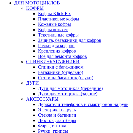
ДЛЯ МОТОЦИКЛОВ
КОФРЫ
Кофры Klick Fix
Пластиковые кофры
Кожаные кофры
Кофры кожзам
Текстильные кофры
Защита, багажники для кофров
Рамки для кофров
Крепления кофров
Все для ремонта кофров
СПИНКИ+БАГАЖНИКИ
Спинки с багажником
Багажники (отдельно)
Сетки на багажник (пауки)
ДУГИ
Дуги для мотоцикла (передние)
Дуги для мотоцикла (задние)
АКСЕССУАРЫ
Держатели телефонов и смартфонов на руль
Электрика на руль
Стекла и батвинги
Люстры, лайтбары
Фары, оптика
Ручки, грипсы