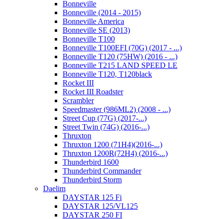
Bonneville
Bonneville (2014 - 2015)
Bonneville America
Bonneville SE (2013)
Bonneville T100
Bonneville T100EFI (70G) (2017 - ...)
Bonneville T120 (75HW) (2016 - ...)
Bonneville T215 LAND SPEED LE
Bonneville T120, T120black
Rocket III
Rocket III Roadster
Scrambler
Speedmaster (986ML2) (2008 - ...)
Street Cup (77G) (2017-...)
Street Twin (74G) (2016-...)
Thruxton
Thruxton 1200 (71H4)(2016-...)
Thruxton 1200R(72H4) (2016-...)
Thunderbird 1600
Thunderbird Commander
Thunderbird Storm
Daelim
DAYSTAR 125 Fi
DAYSTAR 125/VL125
DAYSTAR 250 FI