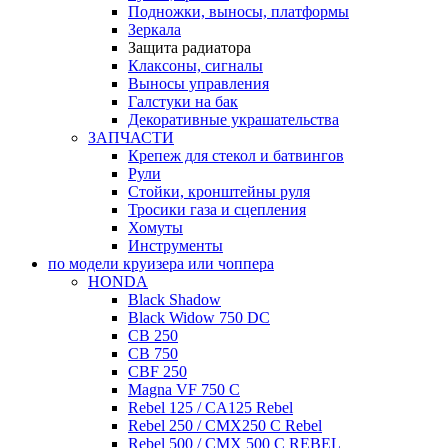
Подножки, выносы, платформы
Зеркала
Защита радиатора
Клаксоны, сигналы
Выносы управления
Галстуки на бак
Декоративные украшательства
ЗАПЧАСТИ
Крепеж для стекол и батвингов
Рули
Стойки, кронштейны руля
Тросики газа и сцепления
Хомуты
Инструменты
по модели круизера или чоппера
HONDA
Black Shadow
Black Widow 750 DC
CB 250
CB 750
CBF 250
Magna VF 750 C
Rebel 125 / CA125 Rebel
Rebel 250 / CMX250 C Rebel
Rebel 500 / CMX 500 C REBEL