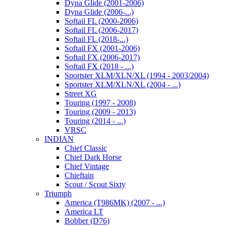
Dyna Glide (2001-2006)
Dyna Glide (2006-...)
Softail FL (2000-2006)
Softail FL (2006-2017)
Softail FL (2018-...)
Softail FX (2001-2006)
Softail FX (2006-2017)
Softail FX (2018 - ...)
Sportster XLM/XLN/XL (1994 - 2003/2004)
Sportster XLM/XLN/XL (2004 - ...)
Street XG
Touring (1997 - 2008)
Touring (2009 - 2013)
Touring (2014 - ...)
VRSC
INDIAN
Chief Classic
Chief Dark Horse
Chief Vintage
Chieftain
Scout / Scout Sixty
Triumph
America (T986MK) (2007 - ...)
America LT
Bobber (D76)