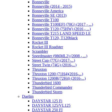
Bonneville
Bonneville (2014 - 2015)
Bonneville America
Bonneville SE (2013)
Bonneville T100
Bonneville T100EFI (70G) (2017 - ...)
Bonneville T120 (75HW) (2016 - ...)
Bonneville T215 LAND SPEED LE
Bonneville T120, T120black
Rocket III
Rocket III Roadster
Scrambler
Speedmaster (986ML2) (2008 - ...)
Street Cup (77G) (2017-...)
Street Twin (74G) (2016-...)
Thruxton
Thruxton 1200 (71H4)(2016-...)
Thruxton 1200R(72H4) (2016-...)
Thunderbird 1600
Thunderbird Commander
Thunderbird Storm
Daelim
DAYSTAR 125 Fi
DAYSTAR 125/VL125
DAYSTAR 250 FI