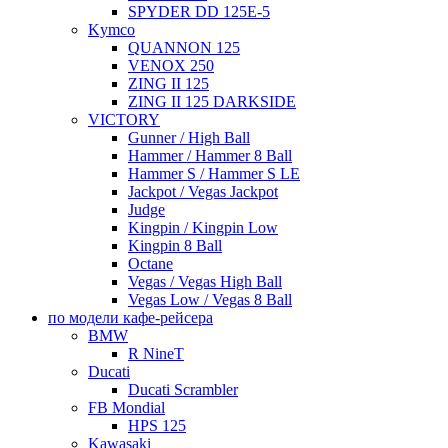
SPYDER DD 125E-5
Kymco
QUANNON 125
VENOX 250
ZING II 125
ZING II 125 DARKSIDE
VICTORY
Gunner / High Ball
Hammer / Hammer 8 Ball
Hammer S / Hammer S LE
Jackpot / Vegas Jackpot
Judge
Kingpin / Kingpin Low
Kingpin 8 Ball
Octane
Vegas / Vegas High Ball
Vegas Low / Vegas 8 Ball
по модели кафе-рейсера
BMW
R NineT
Ducati
Ducati Scrambler
FB Mondial
HPS 125
Kawasaki