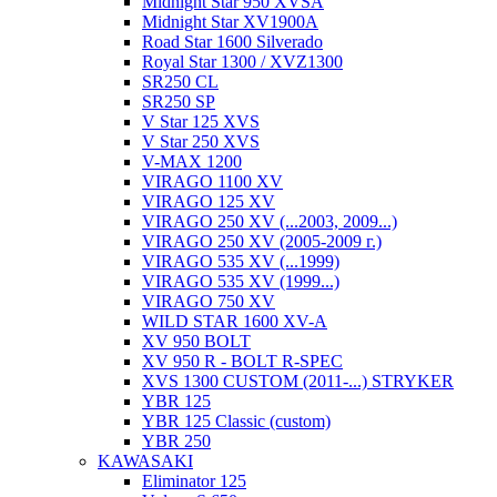
Midnight Star 950 XVSA
Midnight Star XV1900A
Road Star 1600 Silverado
Royal Star 1300 / XVZ1300
SR250 CL
SR250 SP
V Star 125 XVS
V Star 250 XVS
V-MAX 1200
VIRAGO 1100 XV
VIRAGO 125 XV
VIRAGO 250 XV (...2003, 2009...)
VIRAGO 250 XV (2005-2009 г.)
VIRAGO 535 XV (...1999)
VIRAGO 535 XV (1999...)
VIRAGO 750 XV
WILD STAR 1600 XV-A
XV 950 BOLT
XV 950 R - BOLT R-SPEC
XVS 1300 CUSTOM (2011-...) STRYKER
YBR 125
YBR 125 Classic (custom)
YBR 250
KAWASAKI
Eliminator 125