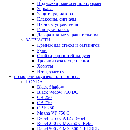
Подножки, выносы, платформы
Зеркала
Защита радиатора
Клаксоны, сигналы
Выносы управления
Галстуки на бак
Декоративные украшательства
ЗАПЧАСТИ
Крепеж для стекол и батвингов
Рули
Стойки, кронштейны руля
Тросики газа и сцепления
Хомуты
Инструменты
по модели круизера или чоппера
HONDA
Black Shadow
Black Widow 750 DC
CB 250
CB 750
CBF 250
Magna VF 750 C
Rebel 125 / CA125 Rebel
Rebel 250 / CMX250 C Rebel
Rebel 500 / CMX 500 C REBEL