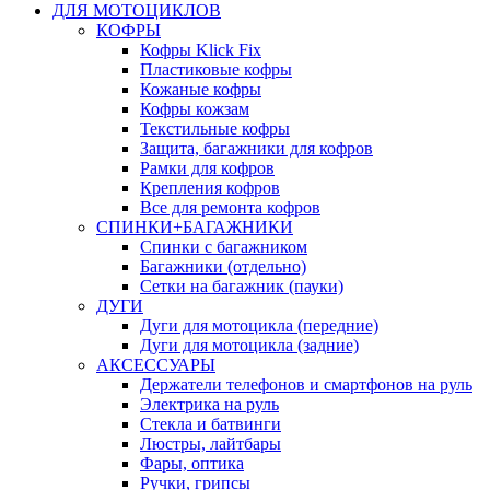
ДЛЯ МОТОЦИКЛОВ
КОФРЫ
Кофры Klick Fix
Пластиковые кофры
Кожаные кофры
Кофры кожзам
Текстильные кофры
Защита, багажники для кофров
Рамки для кофров
Крепления кофров
Все для ремонта кофров
СПИНКИ+БАГАЖНИКИ
Спинки с багажником
Багажники (отдельно)
Сетки на багажник (пауки)
ДУГИ
Дуги для мотоцикла (передние)
Дуги для мотоцикла (задние)
АКСЕССУАРЫ
Держатели телефонов и смартфонов на руль
Электрика на руль
Стекла и батвинги
Люстры, лайтбары
Фары, оптика
Ручки, грипсы