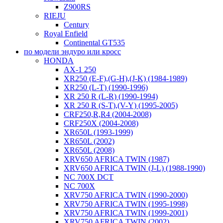
Z900RS
RIEJU
Century
Royal Enfield
Continental GT535
по модели эндуро или кросс
HONDA
AX-1 250
XR250 (E-F),(G-H),(J-K) (1984-1989)
XR250 (L-T) (1990-1996)
XR 250 R (L-R) (1990-1994)
XR 250 R (S-T),(V-Y) (1995-2005)
CRF250,R,R4 (2004-2008)
CRF250X (2004-2008)
XR650L (1993-1999)
XR650L (2002)
XR650L (2008)
XRV650 AFRICA TWIN (1987)
XRV650 AFRICA TWIN (J-L) (1988-1990)
NC 700X DCT
NC 700X
XRV750 AFRICA TWIN (1990-2000)
XRV750 AFRICA TWIN (1995-1998)
XRV750 AFRICA TWIN (1999-2001)
XRV750 AFRICA TWIN (2002)