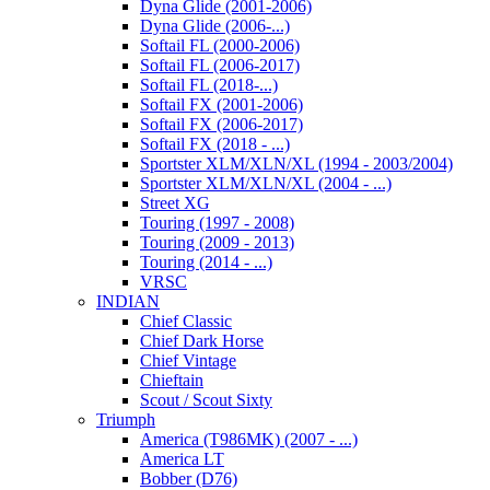
Dyna Glide (2001-2006)
Dyna Glide (2006-...)
Softail FL (2000-2006)
Softail FL (2006-2017)
Softail FL (2018-...)
Softail FX (2001-2006)
Softail FX (2006-2017)
Softail FX (2018 - ...)
Sportster XLM/XLN/XL (1994 - 2003/2004)
Sportster XLM/XLN/XL (2004 - ...)
Street XG
Touring (1997 - 2008)
Touring (2009 - 2013)
Touring (2014 - ...)
VRSC
INDIAN
Chief Classic
Chief Dark Horse
Chief Vintage
Chieftain
Scout / Scout Sixty
Triumph
America (T986MK) (2007 - ...)
America LT
Bobber (D76)