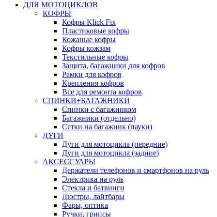
ДЛЯ МОТОЦИКЛОВ
КОФРЫ
Кофры Klick Fix
Пластиковые кофры
Кожаные кофры
Кофры кожзам
Текстильные кофры
Защита, багажники для кофров
Рамки для кофров
Крепления кофров
Все для ремонта кофров
СПИНКИ+БАГАЖНИКИ
Спинки с багажником
Багажники (отдельно)
Сетки на багажник (пауки)
ДУГИ
Дуги для мотоцикла (передние)
Дуги для мотоцикла (задние)
АКСЕССУАРЫ
Держатели телефонов и смартфонов на руль
Электрика на руль
Стекла и батвинги
Люстры, лайтбары
Фары, оптика
Ручки, грипсы