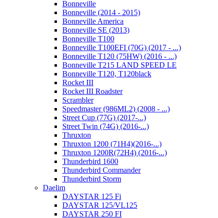
Bonneville
Bonneville (2014 - 2015)
Bonneville America
Bonneville SE (2013)
Bonneville T100
Bonneville T100EFI (70G) (2017 - ...)
Bonneville T120 (75HW) (2016 - ...)
Bonneville T215 LAND SPEED LE
Bonneville T120, T120black
Rocket III
Rocket III Roadster
Scrambler
Speedmaster (986ML2) (2008 - ...)
Street Cup (77G) (2017-...)
Street Twin (74G) (2016-...)
Thruxton
Thruxton 1200 (71H4)(2016-...)
Thruxton 1200R(72H4) (2016-...)
Thunderbird 1600
Thunderbird Commander
Thunderbird Storm
Daelim
DAYSTAR 125 Fi
DAYSTAR 125/VL125
DAYSTAR 250 FI