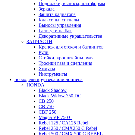
Подножки, выносы, платформы
Зеркала
Защита радиатора
Клаксоны, сигналы
Выносы управления
Галстуки на бак
Декоративные украшательства
ЗАПЧАСТИ
Крепеж для стекол и батвингов
Рули
Стойки, кронштейны руля
Тросики газа и сцепления
Хомуты
Инструменты
по модели круизера или чоппера
HONDA
Black Shadow
Black Widow 750 DC
CB 250
CB 750
CBF 250
Magna VF 750 C
Rebel 125 / CA125 Rebel
Rebel 250 / CMX250 C Rebel
Rebel 500 / CMX 500 C REBEL