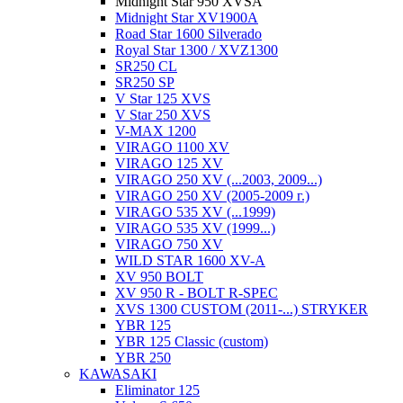
Midnight Star 950 XVSA
Midnight Star XV1900A
Road Star 1600 Silverado
Royal Star 1300 / XVZ1300
SR250 CL
SR250 SP
V Star 125 XVS
V Star 250 XVS
V-MAX 1200
VIRAGO 1100 XV
VIRAGO 125 XV
VIRAGO 250 XV (...2003, 2009...)
VIRAGO 250 XV (2005-2009 г.)
VIRAGO 535 XV (...1999)
VIRAGO 535 XV (1999...)
VIRAGO 750 XV
WILD STAR 1600 XV-A
XV 950 BOLT
XV 950 R - BOLT R-SPEC
XVS 1300 CUSTOM (2011-...) STRYKER
YBR 125
YBR 125 Classic (custom)
YBR 250
KAWASAKI
Eliminator 125