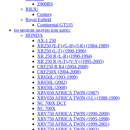
Z900RS
RIEJU
Century
Royal Enfield
Continental GT535
по модели эндуро или кросс
HONDA
AX-1 250
XR250 (E-F),(G-H),(J-K) (1984-1989)
XR250 (L-T) (1990-1996)
XR 250 R (L-R) (1990-1994)
XR 250 R (S-T),(V-Y) (1995-2005)
CRF250,R,R4 (2004-2008)
CRF250X (2004-2008)
XR650L (1993-1999)
XR650L (2002)
XR650L (2008)
XRV650 AFRICA TWIN (1987)
XRV650 AFRICA TWIN (J-L) (1988-1990)
NC 700X DCT
NC 700X
XRV750 AFRICA TWIN (1990-2000)
XRV750 AFRICA TWIN (1995-1998)
XRV750 AFRICA TWIN (1999-2001)
XRV750 AFRICA TWIN (2002)