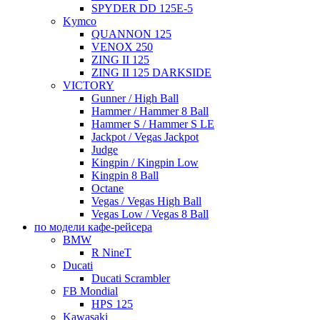
SPYDER DD 125E-5
Kymco
QUANNON 125
VENOX 250
ZING II 125
ZING II 125 DARKSIDE
VICTORY
Gunner / High Ball
Hammer / Hammer 8 Ball
Hammer S / Hammer S LE
Jackpot / Vegas Jackpot
Judge
Kingpin / Kingpin Low
Kingpin 8 Ball
Octane
Vegas / Vegas High Ball
Vegas Low / Vegas 8 Ball
по модели кафе-рейсера
BMW
R NineT
Ducati
Ducati Scrambler
FB Mondial
HPS 125
Kawasaki