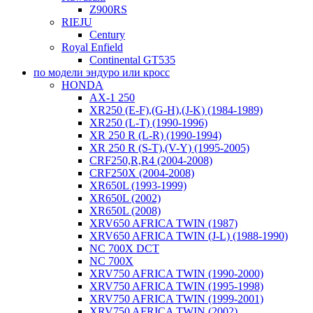
Z900RS
RIEJU
Century
Royal Enfield
Continental GT535
по модели эндуро или кросс
HONDA
AX-1 250
XR250 (E-F),(G-H),(J-K) (1984-1989)
XR250 (L-T) (1990-1996)
XR 250 R (L-R) (1990-1994)
XR 250 R (S-T),(V-Y) (1995-2005)
CRF250,R,R4 (2004-2008)
CRF250X (2004-2008)
XR650L (1993-1999)
XR650L (2002)
XR650L (2008)
XRV650 AFRICA TWIN (1987)
XRV650 AFRICA TWIN (J-L) (1988-1990)
NC 700X DCT
NC 700X
XRV750 AFRICA TWIN (1990-2000)
XRV750 AFRICA TWIN (1995-1998)
XRV750 AFRICA TWIN (1999-2001)
XRV750 AFRICA TWIN (2002)