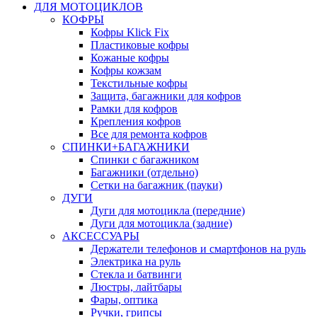
ДЛЯ МОТОЦИКЛОВ
КОФРЫ
Кофры Klick Fix
Пластиковые кофры
Кожаные кофры
Кофры кожзам
Текстильные кофры
Защита, багажники для кофров
Рамки для кофров
Крепления кофров
Все для ремонта кофров
СПИНКИ+БАГАЖНИКИ
Спинки с багажником
Багажники (отдельно)
Сетки на багажник (пауки)
ДУГИ
Дуги для мотоцикла (передние)
Дуги для мотоцикла (задние)
АКСЕССУАРЫ
Держатели телефонов и смартфонов на руль
Электрика на руль
Стекла и батвинги
Люстры, лайтбары
Фары, оптика
Ручки, грипсы