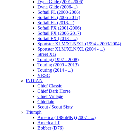
Dyna Glide (2001-2006)
Dyna Glide (2006-...)
Softail FL (2000-2006)
Softail FL (2006-2017)
Softail FL (2018-...)
Softail FX (2001-2006)
Softail FX (2006-2017)
Softail FX (2018 - ...)
Sportster XLM/XLN/XL (1994 - 2003/2004)
Sportster XLM/XLN/XL (2004 - ...)
Street XG
Touring (1997 - 2008)
Touring (2009 - 2013)
Touring (2014 - ...)
VRSC
INDIAN
Chief Classic
Chief Dark Horse
Chief Vintage
Chieftain
Scout / Scout Sixty
Triumph
America (T986MK) (2007 - ...)
America LT
Bobber (D76)