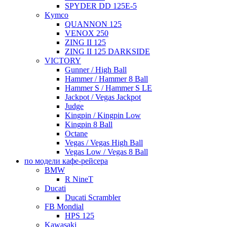
SPYDER DD 125E-5
Kymco
QUANNON 125
VENOX 250
ZING II 125
ZING II 125 DARKSIDE
VICTORY
Gunner / High Ball
Hammer / Hammer 8 Ball
Hammer S / Hammer S LE
Jackpot / Vegas Jackpot
Judge
Kingpin / Kingpin Low
Kingpin 8 Ball
Octane
Vegas / Vegas High Ball
Vegas Low / Vegas 8 Ball
по модели кафе-рейсера
BMW
R NineT
Ducati
Ducati Scrambler
FB Mondial
HPS 125
Kawasaki