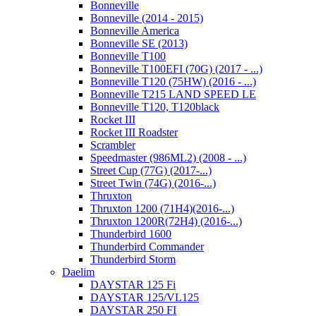
Bonneville
Bonneville (2014 - 2015)
Bonneville America
Bonneville SE (2013)
Bonneville T100
Bonneville T100EFI (70G) (2017 - ...)
Bonneville T120 (75HW) (2016 - ...)
Bonneville T215 LAND SPEED LE
Bonneville T120, T120black
Rocket III
Rocket III Roadster
Scrambler
Speedmaster (986ML2) (2008 - ...)
Street Cup (77G) (2017-...)
Street Twin (74G) (2016-...)
Thruxton
Thruxton 1200 (71H4)(2016-...)
Thruxton 1200R(72H4) (2016-...)
Thunderbird 1600
Thunderbird Commander
Thunderbird Storm
Daelim
DAYSTAR 125 Fi
DAYSTAR 125/VL125
DAYSTAR 250 FI