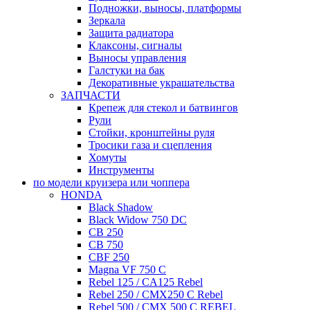
Подножки, выносы, платформы
Зеркала
Защита радиатора
Клаксоны, сигналы
Выносы управления
Галстуки на бак
Декоративные украшательства
ЗАПЧАСТИ
Крепеж для стекол и батвингов
Рули
Стойки, кронштейны руля
Тросики газа и сцепления
Хомуты
Инструменты
по модели круизера или чоппера
HONDA
Black Shadow
Black Widow 750 DC
CB 250
CB 750
CBF 250
Magna VF 750 C
Rebel 125 / CA125 Rebel
Rebel 250 / CMX250 C Rebel
Rebel 500 / CMX 500 C REBEL