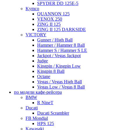
SPYDER DD 125E-5
Kymco
QUANNON 125
VENOX 250
ZING II 125
ZING II 125 DARKSIDE
VICTORY
Gunner / High Ball
Hammer / Hammer 8 Ball
Hammer S / Hammer S LE
Jackpot / Vegas Jackpot
Judge
Kingpin / Kingpin Low
Kingpin 8 Ball
Octane
Vegas / Vegas High Ball
Vegas Low / Vegas 8 Ball
по модели кафе-рейсера
BMW
R NineT
Ducati
Ducati Scrambler
FB Mondial
HPS 125
Kawasaki