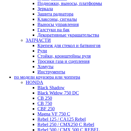
Подножки, выносы, платформы
Зеркала
Защита радиатора
Клаксоны, сигналы
Выносы управления
Галстуки на бак
Декоративные украшательства
ЗАПЧАСТИ
Крепеж для стекол и батвингов
Рули
Стойки, кронштейны руля
Тросики газа и сцепления
Хомуты
Инструменты
по модели круизера или чоппера
HONDA
Black Shadow
Black Widow 750 DC
CB 250
CB 750
CBF 250
Magna VF 750 C
Rebel 125 / CA125 Rebel
Rebel 250 / CMX250 C Rebel
Rebel 500 / CMX 500 C REBEL