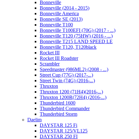
Bonneville
Bonneville (2014 - 2015)
Bonneville America
Bonneville SE (2013)
Bonneville T100
Bonneville T100EFI (70G) (2017 - ...)
Bonneville T120 (75HW) (2016 - ...)
Bonneville T215 LAND SPEED LE
Bonneville T120, T120black
Rocket III
Rocket III Roadster
Scrambler
Speedmaster (986ML2) (2008 - ...)
Street Cup (77G) (2017-...)
Street Twin (74G) (2016-...)
Thruxton
Thruxton 1200 (71H4)(2016-...)
Thruxton 1200R(72H4) (2016-...)
Thunderbird 1600
Thunderbird Commander
Thunderbird Storm
Daelim
DAYSTAR 125 Fi
DAYSTAR 125/VL125
DAYSTAR 250 FI