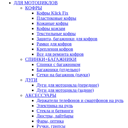
ДЛЯ МОТОЦИКЛОВ
КОФРЫ
Кофры Klick Fix
Пластиковые кофры
Кожаные кофры
Кофры кожзам
Текстильные кофры
Защита, багажники для кофров
Рамки для кофров
Крепления кофров
Все для ремонта кофров
СПИНКИ+БАГАЖНИКИ
Спинки с багажником
Багажники (отдельно)
Сетки на багажник (пауки)
ДУГИ
Дуги для мотоцикла (передние)
Дуги для мотоцикла (задние)
АКСЕССУАРЫ
Держатели телефонов и смартфонов на руль
Электрика на руль
Стекла и батвинги
Люстры, лайтбары
Фары, оптика
Ручки, грипсы