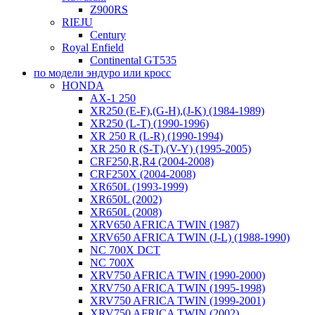
Z900RS
RIEJU
Century
Royal Enfield
Continental GT535
по модели эндуро или кросс
HONDA
AX-1 250
XR250 (E-F),(G-H),(J-K) (1984-1989)
XR250 (L-T) (1990-1996)
XR 250 R (L-R) (1990-1994)
XR 250 R (S-T),(V-Y) (1995-2005)
CRF250,R,R4 (2004-2008)
CRF250X (2004-2008)
XR650L (1993-1999)
XR650L (2002)
XR650L (2008)
XRV650 AFRICA TWIN (1987)
XRV650 AFRICA TWIN (J-L) (1988-1990)
NC 700X DCT
NC 700X
XRV750 AFRICA TWIN (1990-2000)
XRV750 AFRICA TWIN (1995-1998)
XRV750 AFRICA TWIN (1999-2001)
XRV750 AFRICA TWIN (2002)