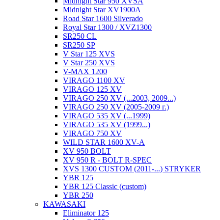
Midnight Star 950 XVSA
Midnight Star XV1900A
Road Star 1600 Silverado
Royal Star 1300 / XVZ1300
SR250 CL
SR250 SP
V Star 125 XVS
V Star 250 XVS
V-MAX 1200
VIRAGO 1100 XV
VIRAGO 125 XV
VIRAGO 250 XV (...2003, 2009...)
VIRAGO 250 XV (2005-2009 г.)
VIRAGO 535 XV (...1999)
VIRAGO 535 XV (1999...)
VIRAGO 750 XV
WILD STAR 1600 XV-A
XV 950 BOLT
XV 950 R - BOLT R-SPEC
XVS 1300 CUSTOM (2011-...) STRYKER
YBR 125
YBR 125 Classic (custom)
YBR 250
KAWASAKI
Eliminator 125