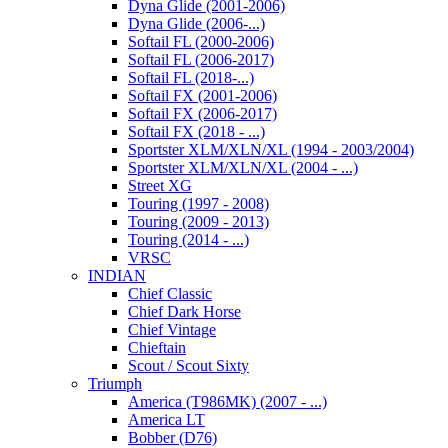
Dyna Glide (2001-2006)
Dyna Glide (2006-...)
Softail FL (2000-2006)
Softail FL (2006-2017)
Softail FL (2018-...)
Softail FX (2001-2006)
Softail FX (2006-2017)
Softail FX (2018 - ...)
Sportster XLM/XLN/XL (1994 - 2003/2004)
Sportster XLM/XLN/XL (2004 - ...)
Street XG
Touring (1997 - 2008)
Touring (2009 - 2013)
Touring (2014 - ...)
VRSC
INDIAN
Chief Classic
Chief Dark Horse
Chief Vintage
Chieftain
Scout / Scout Sixty
Triumph
America (T986MK) (2007 - ...)
America LT
Bobber (D76)