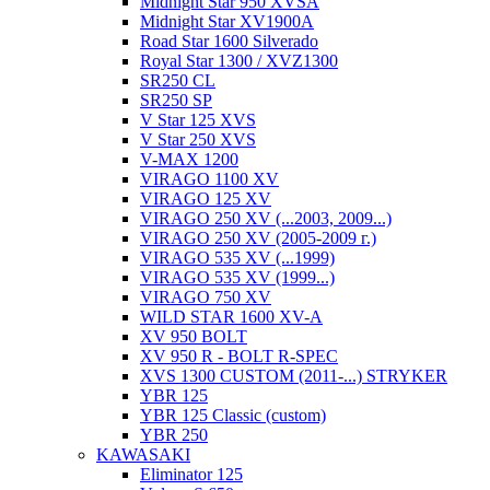
Midnight Star 950 XVSA
Midnight Star XV1900A
Road Star 1600 Silverado
Royal Star 1300 / XVZ1300
SR250 CL
SR250 SP
V Star 125 XVS
V Star 250 XVS
V-MAX 1200
VIRAGO 1100 XV
VIRAGO 125 XV
VIRAGO 250 XV (...2003, 2009...)
VIRAGO 250 XV (2005-2009 г.)
VIRAGO 535 XV (...1999)
VIRAGO 535 XV (1999...)
VIRAGO 750 XV
WILD STAR 1600 XV-A
XV 950 BOLT
XV 950 R - BOLT R-SPEC
XVS 1300 CUSTOM (2011-...) STRYKER
YBR 125
YBR 125 Classic (custom)
YBR 250
KAWASAKI
Eliminator 125