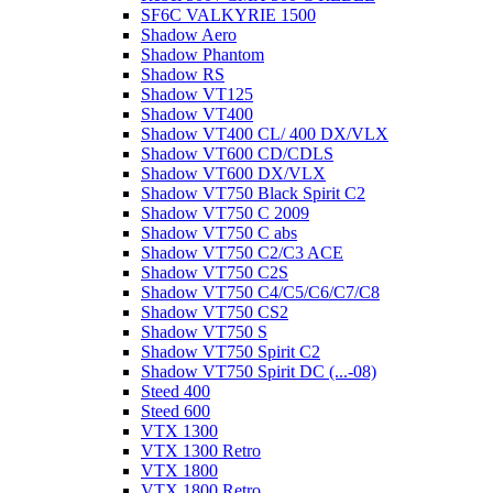
SF6C VALKYRIE 1500
Shadow Aero
Shadow Phantom
Shadow RS
Shadow VT125
Shadow VT400
Shadow VT400 CL/ 400 DX/VLX
Shadow VT600 CD/CDLS
Shadow VT600 DX/VLX
Shadow VT750 Black Spirit C2
Shadow VT750 C 2009
Shadow VT750 C abs
Shadow VT750 C2/C3 ACE
Shadow VT750 C2S
Shadow VT750 C4/C5/C6/C7/C8
Shadow VT750 CS2
Shadow VT750 S
Shadow VT750 Spirit C2
Shadow VT750 Spirit DC (...-08)
Steed 400
Steed 600
VTX 1300
VTX 1300 Retro
VTX 1800
VTX 1800 Retro