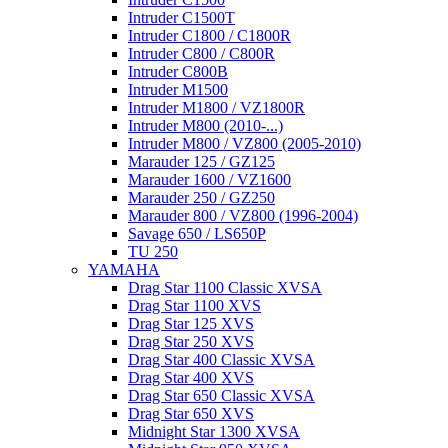
Intruder C1500T
Intruder C1800 / C1800R
Intruder C800 / C800R
Intruder C800B
Intruder M1500
Intruder M1800 / VZ1800R
Intruder M800 (2010-...)
Intruder M800 / VZ800 (2005-2010)
Marauder 125 / GZ125
Marauder 1600 / VZ1600
Marauder 250 / GZ250
Marauder 800 / VZ800 (1996-2004)
Savage 650 / LS650P
TU 250
YAMAHA
Drag Star 1100 Classic XVSA
Drag Star 1100 XVS
Drag Star 125 XVS
Drag Star 250 XVS
Drag Star 400 Classic XVSA
Drag Star 400 XVS
Drag Star 650 Classic XVSA
Drag Star 650 XVS
Midnight Star 1300 XVSA