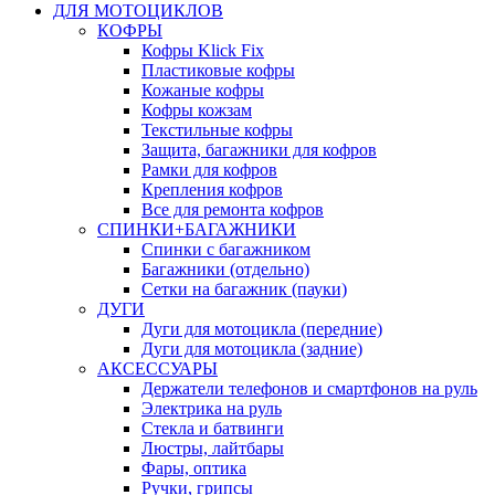
ДЛЯ МОТОЦИКЛОВ
КОФРЫ
Кофры Klick Fix
Пластиковые кофры
Кожаные кофры
Кофры кожзам
Текстильные кофры
Защита, багажники для кофров
Рамки для кофров
Крепления кофров
Все для ремонта кофров
СПИНКИ+БАГАЖНИКИ
Спинки с багажником
Багажники (отдельно)
Сетки на багажник (пауки)
ДУГИ
Дуги для мотоцикла (передние)
Дуги для мотоцикла (задние)
АКСЕССУАРЫ
Держатели телефонов и смартфонов на руль
Электрика на руль
Стекла и батвинги
Люстры, лайтбары
Фары, оптика
Ручки, грипсы