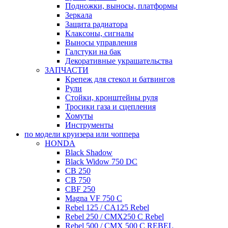
Подножки, выносы, платформы
Зеркала
Защита радиатора
Клаксоны, сигналы
Выносы управления
Галстуки на бак
Декоративные украшательства
ЗАПЧАСТИ
Крепеж для стекол и батвингов
Рули
Стойки, кронштейны руля
Тросики газа и сцепления
Хомуты
Инструменты
по модели круизера или чоппера
HONDA
Black Shadow
Black Widow 750 DC
CB 250
CB 750
CBF 250
Magna VF 750 C
Rebel 125 / CA125 Rebel
Rebel 250 / CMX250 C Rebel
Rebel 500 / CMX 500 C REBEL