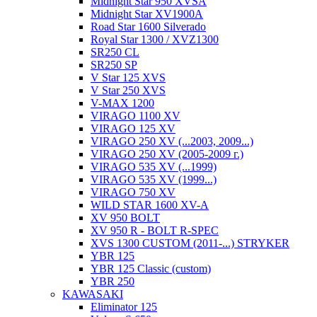
Midnight Star 950 XVSA
Midnight Star XV1900A
Road Star 1600 Silverado
Royal Star 1300 / XVZ1300
SR250 CL
SR250 SP
V Star 125 XVS
V Star 250 XVS
V-MAX 1200
VIRAGO 1100 XV
VIRAGO 125 XV
VIRAGO 250 XV (...2003, 2009...)
VIRAGO 250 XV (2005-2009 г.)
VIRAGO 535 XV (...1999)
VIRAGO 535 XV (1999...)
VIRAGO 750 XV
WILD STAR 1600 XV-A
XV 950 BOLT
XV 950 R - BOLT R-SPEC
XVS 1300 CUSTOM (2011-...) STRYKER
YBR 125
YBR 125 Classic (custom)
YBR 250
KAWASAKI
Eliminator 125