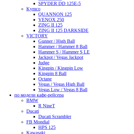
SPYDER DD 125E-5
Kymco
QUANNON 125
VENOX 250
ZING II 125
ZING II 125 DARKSIDE
VICTORY
Gunner / High Ball
Hammer / Hammer 8 Ball
Hammer S / Hammer S LE
Jackpot / Vegas Jackpot
Judge
Kingpin / Kingpin Low
Kingpin 8 Ball
Octane
Vegas / Vegas High Ball
Vegas Low / Vegas 8 Ball
по модели кафе-рейсера
BMW
R NineT
Ducati
Ducati Scrambler
FB Mondial
HPS 125
Kawasaki