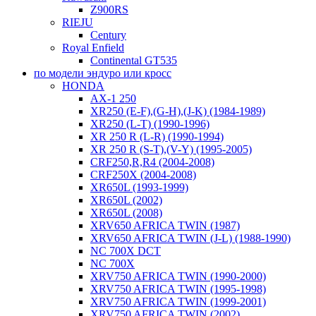
Z900RS
RIEJU
Century
Royal Enfield
Continental GT535
по модели эндуро или кросс
HONDA
AX-1 250
XR250 (E-F),(G-H),(J-K) (1984-1989)
XR250 (L-T) (1990-1996)
XR 250 R (L-R) (1990-1994)
XR 250 R (S-T),(V-Y) (1995-2005)
CRF250,R,R4 (2004-2008)
CRF250X (2004-2008)
XR650L (1993-1999)
XR650L (2002)
XR650L (2008)
XRV650 AFRICA TWIN (1987)
XRV650 AFRICA TWIN (J-L) (1988-1990)
NC 700X DCT
NC 700X
XRV750 AFRICA TWIN (1990-2000)
XRV750 AFRICA TWIN (1995-1998)
XRV750 AFRICA TWIN (1999-2001)
XRV750 AFRICA TWIN (2002)