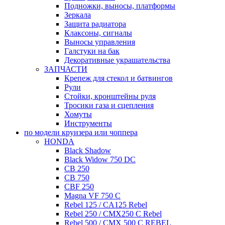
Подножки, выносы, платформы
Зеркала
Защита радиатора
Клаксоны, сигналы
Выносы управления
Галстуки на бак
Декоративные украшательства
ЗАПЧАСТИ
Крепеж для стекол и батвингов
Рули
Стойки, кронштейны руля
Тросики газа и сцепления
Хомуты
Инструменты
по модели круизера или чоппера
HONDA
Black Shadow
Black Widow 750 DC
CB 250
CB 750
CBF 250
Magna VF 750 C
Rebel 125 / CA125 Rebel
Rebel 250 / CMX250 C Rebel
Rebel 500 / CMX 500 C REBEL