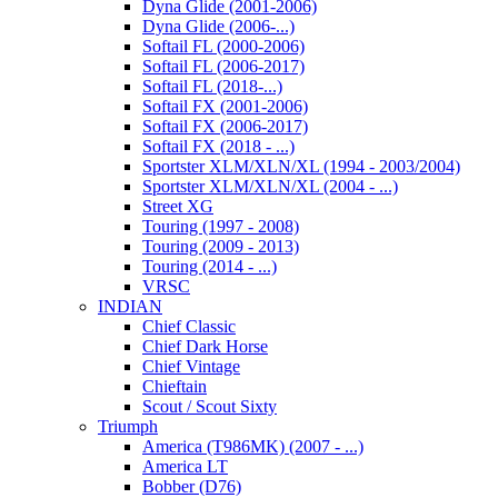
Dyna Glide (2001-2006)
Dyna Glide (2006-...)
Softail FL (2000-2006)
Softail FL (2006-2017)
Softail FL (2018-...)
Softail FX (2001-2006)
Softail FX (2006-2017)
Softail FX (2018 - ...)
Sportster XLM/XLN/XL (1994 - 2003/2004)
Sportster XLM/XLN/XL (2004 - ...)
Street XG
Touring (1997 - 2008)
Touring (2009 - 2013)
Touring (2014 - ...)
VRSC
INDIAN
Chief Classic
Chief Dark Horse
Chief Vintage
Chieftain
Scout / Scout Sixty
Triumph
America (T986MK) (2007 - ...)
America LT
Bobber (D76)