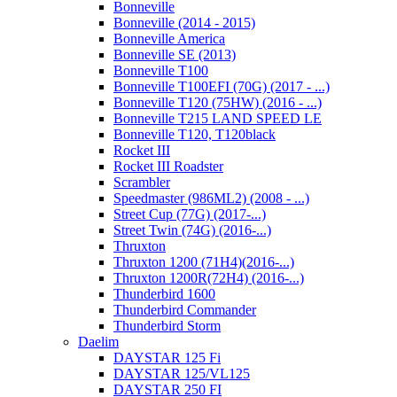
Bonneville
Bonneville (2014 - 2015)
Bonneville America
Bonneville SE (2013)
Bonneville T100
Bonneville T100EFI (70G) (2017 - ...)
Bonneville T120 (75HW) (2016 - ...)
Bonneville T215 LAND SPEED LE
Bonneville T120, T120black
Rocket III
Rocket III Roadster
Scrambler
Speedmaster (986ML2) (2008 - ...)
Street Cup (77G) (2017-...)
Street Twin (74G) (2016-...)
Thruxton
Thruxton 1200 (71H4)(2016-...)
Thruxton 1200R(72H4) (2016-...)
Thunderbird 1600
Thunderbird Commander
Thunderbird Storm
Daelim
DAYSTAR 125 Fi
DAYSTAR 125/VL125
DAYSTAR 250 FI