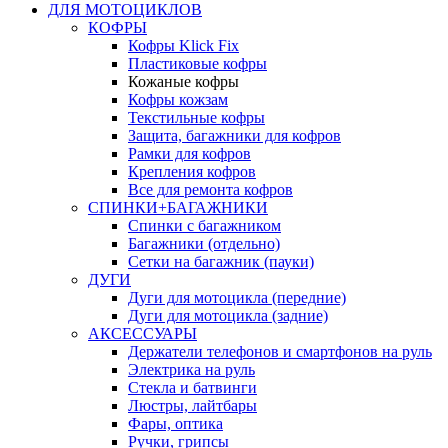
ДЛЯ МОТОЦИКЛОВ
КОФРЫ
Кофры Klick Fix
Пластиковые кофры
Кожаные кофры
Кофры кожзам
Текстильные кофры
Защита, багажники для кофров
Рамки для кофров
Крепления кофров
Все для ремонта кофров
СПИНКИ+БАГАЖНИКИ
Спинки с багажником
Багажники (отдельно)
Сетки на багажник (пауки)
ДУГИ
Дуги для мотоцикла (передние)
Дуги для мотоцикла (задние)
АКСЕССУАРЫ
Держатели телефонов и смартфонов на руль
Электрика на руль
Стекла и батвинги
Люстры, лайтбары
Фары, оптика
Ручки, грипсы