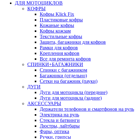
ДЛЯ МОТОЦИКЛОВ
КОФРЫ
Кофры Klick Fix
Пластиковые кофры
Кожаные кофры
Кофры кожзам
Текстильные кофры
Защита, багажники для кофров
Рамки для кофров
Крепления кофров
Все для ремонта кофров
СПИНКИ+БАГАЖНИКИ
Спинки с багажником
Багажники (отдельно)
Сетки на багажник (пауки)
ДУГИ
Дуги для мотоцикла (передние)
Дуги для мотоцикла (задние)
АКСЕССУАРЫ
Держатели телефонов и смартфонов на руль
Электрика на руль
Стекла и батвинги
Люстры, лайтбары
Фары, оптика
Ручки, грипсы