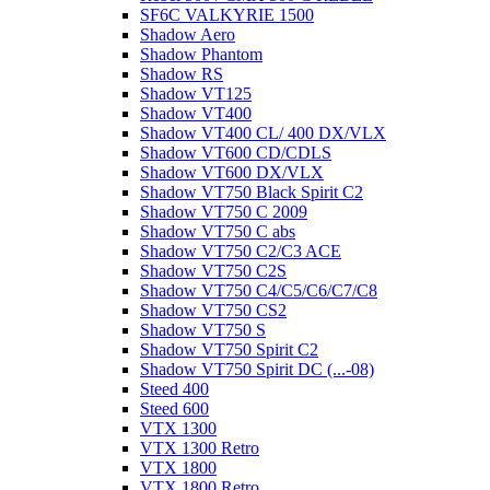
SF6C VALKYRIE 1500
Shadow Aero
Shadow Phantom
Shadow RS
Shadow VT125
Shadow VT400
Shadow VT400 CL/ 400 DX/VLX
Shadow VT600 CD/CDLS
Shadow VT600 DX/VLX
Shadow VT750 Black Spirit C2
Shadow VT750 C 2009
Shadow VT750 C abs
Shadow VT750 C2/C3 ACE
Shadow VT750 C2S
Shadow VT750 C4/C5/C6/C7/C8
Shadow VT750 CS2
Shadow VT750 S
Shadow VT750 Spirit C2
Shadow VT750 Spirit DC (...-08)
Steed 400
Steed 600
VTX 1300
VTX 1300 Retro
VTX 1800
VTX 1800 Retro