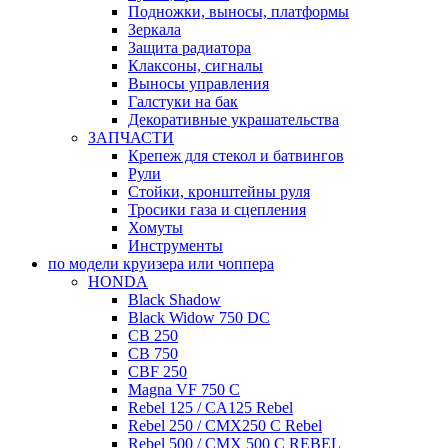
Подножки, выносы, платформы
Зеркала
Защита радиатора
Клаксоны, сигналы
Выносы управления
Галстуки на бак
Декоративные украшательства
ЗАПЧАСТИ
Крепеж для стекол и батвингов
Рули
Стойки, кронштейны руля
Тросики газа и сцепления
Хомуты
Инструменты
по модели круизера или чоппера
HONDA
Black Shadow
Black Widow 750 DC
CB 250
CB 750
CBF 250
Magna VF 750 C
Rebel 125 / CA125 Rebel
Rebel 250 / CMX250 C Rebel
Rebel 500 / CMX 500 C REBEL