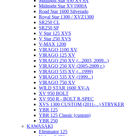
Midnight Star 950 XVSA
Midnight Star XV1900A
Road Star 1600 Silverado
Royal Star 1300 / XVZ1300
SR250 CL
SR250 SP
V Star 125 XVS
V Star 250 XVS
V-MAX 1200
VIRAGO 1100 XV
VIRAGO 125 XV
VIRAGO 250 XV (...2003, 2009...)
VIRAGO 250 XV (2005-2009 г.)
VIRAGO 535 XV (...1999)
VIRAGO 535 XV (1999...)
VIRAGO 750 XV
WILD STAR 1600 XV-A
XV 950 BOLT
XV 950 R - BOLT R-SPEC
XVS 1300 CUSTOM (2011-...) STRYKER
YBR 125
YBR 125 Classic (custom)
YBR 250
KAWASAKI
Eliminator 125