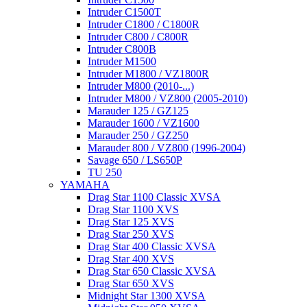
Intruder C1500T
Intruder C1800 / C1800R
Intruder C800 / C800R
Intruder C800B
Intruder M1500
Intruder M1800 / VZ1800R
Intruder M800 (2010-...)
Intruder M800 / VZ800 (2005-2010)
Marauder 125 / GZ125
Marauder 1600 / VZ1600
Marauder 250 / GZ250
Marauder 800 / VZ800 (1996-2004)
Savage 650 / LS650P
TU 250
YAMAHA
Drag Star 1100 Classic XVSA
Drag Star 1100 XVS
Drag Star 125 XVS
Drag Star 250 XVS
Drag Star 400 Classic XVSA
Drag Star 400 XVS
Drag Star 650 Classic XVSA
Drag Star 650 XVS
Midnight Star 1300 XVSA