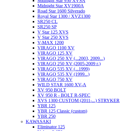
Midnight Star 950 XVSA
Midnight Star XV1900A
Road Star 1600 Silverado
Royal Star 1300 / XVZ1300
SR250 CL
SR250 SP
V Star 125 XVS
V Star 250 XVS
V-MAX 1200
VIRAGO 1100 XV
VIRAGO 125 XV
VIRAGO 250 XV (...2003, 2009...)
VIRAGO 250 XV (2005-2009 г.)
VIRAGO 535 XV (...1999)
VIRAGO 535 XV (1999...)
VIRAGO 750 XV
WILD STAR 1600 XV-A
XV 950 BOLT
XV 950 R - BOLT R-SPEC
XVS 1300 CUSTOM (2011-...) STRYKER
YBR 125
YBR 125 Classic (custom)
YBR 250
KAWASAKI
Eliminator 125