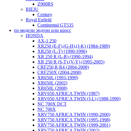
Z900RS
RIEJU
Century
Royal Enfield
Continental GT535
по модели эндуро или кросс
HONDA
AX-1 250
XR250 (E-F),(G-H),(J-K) (1984-1989)
XR250 (L-T) (1990-1996)
XR 250 R (L-R) (1990-1994)
XR 250 R (S-T),(V-Y) (1995-2005)
CRF250,R,R4 (2004-2008)
CRF250X (2004-2008)
XR650L (1993-1999)
XR650L (2002)
XR650L (2008)
XRV650 AFRICA TWIN (1987)
XRV650 AFRICA TWIN (J-L) (1988-1990)
NC 700X DCT
NC 700X
XRV750 AFRICA TWIN (1990-2000)
XRV750 AFRICA TWIN (1995-1998)
XRV750 AFRICA TWIN (1999-2001)
XRV750 AFRICA TWIN (2002)