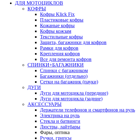
ДЛЯ МОТОЦИКЛОВ
КОФРЫ
Кофры Klick Fix
Пластиковые кофры
Кожаные кофры
Кофры кожзам
Текстильные кофры
Защита, багажники для кофров
Рамки для кофров
Крепления кофров
Все для ремонта кофров
СПИНКИ+БАГАЖНИКИ
Спинки с багажником
Багажники (отдельно)
Сетки на багажник (пауки)
ДУГИ
Дуги для мотоцикла (передние)
Дуги для мотоцикла (задние)
АКСЕССУАРЫ
Держатели телефонов и смартфонов на руль
Электрика на руль
Стекла и батвинги
Люстры, лайтбары
Фары, оптика
Ручки, грипсы