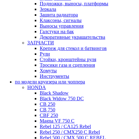
Подножки, выносы, платформы
Зеркала
Защита радиатора
Клаксоны, сигналы
Выносы управления
Галстуки на бак
Декоративные украшательства
ЗАПЧАСТИ
Крепеж для стекол и батвингов
Рули
Стойки, кронштейны руля
Тросики газа и сцепления
Хомуты
Инструменты
по модели круизера или чоппера
HONDA
Black Shadow
Black Widow 750 DC
CB 250
CB 750
CBF 250
Magna VF 750 C
Rebel 125 / CA125 Rebel
Rebel 250 / CMX250 C Rebel
Rebel 500 / CMX 500 C REBEL