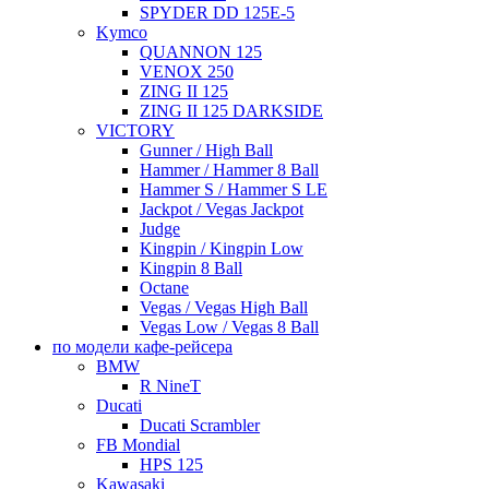
SPYDER DD 125E-5
Kymco
QUANNON 125
VENOX 250
ZING II 125
ZING II 125 DARKSIDE
VICTORY
Gunner / High Ball
Hammer / Hammer 8 Ball
Hammer S / Hammer S LE
Jackpot / Vegas Jackpot
Judge
Kingpin / Kingpin Low
Kingpin 8 Ball
Octane
Vegas / Vegas High Ball
Vegas Low / Vegas 8 Ball
по модели кафе-рейсера
BMW
R NineT
Ducati
Ducati Scrambler
FB Mondial
HPS 125
Kawasaki