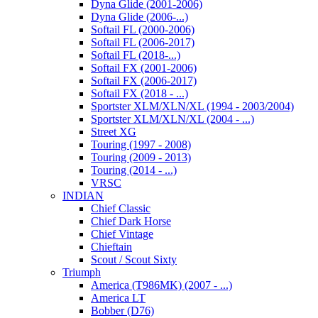
Dyna Glide (2001-2006)
Dyna Glide (2006-...)
Softail FL (2000-2006)
Softail FL (2006-2017)
Softail FL (2018-...)
Softail FX (2001-2006)
Softail FX (2006-2017)
Softail FX (2018 - ...)
Sportster XLM/XLN/XL (1994 - 2003/2004)
Sportster XLM/XLN/XL (2004 - ...)
Street XG
Touring (1997 - 2008)
Touring (2009 - 2013)
Touring (2014 - ...)
VRSC
INDIAN
Chief Classic
Chief Dark Horse
Chief Vintage
Chieftain
Scout / Scout Sixty
Triumph
America (T986MK) (2007 - ...)
America LT
Bobber (D76)