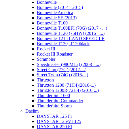
Bonneville
Bonneville (2014 - 2015)
Bonneville America
Bonneville SE (2013)
Bonneville T100
Bonneville T100EFI (70G) (2017 - ...)
Bonneville T120 (75HW) (2016 - ...)
Bonneville T215 LAND SPEED LE
Bonneville T120, T120black
Rocket III
Rocket III Roadster
Scrambler
Speedmaster (986ML2) (2008 - ...)
Street Cup (77G) (2017-...)
Street Twin (74G) (2016-...)
Thruxton
Thruxton 1200 (71H4)(2016-...)
Thruxton 1200R(72H4) (2016-...)
Thunderbird 1600
Thunderbird Commander
Thunderbird Storm
Daelim
DAYSTAR 125 Fi
DAYSTAR 125/VL125
DAYSTAR 250 FI