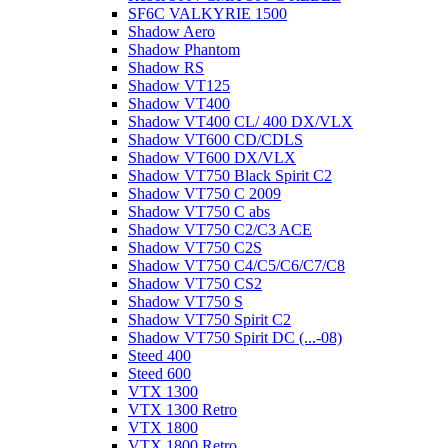
SF6C VALKYRIE 1500
Shadow Aero
Shadow Phantom
Shadow RS
Shadow VT125
Shadow VT400
Shadow VT400 CL/ 400 DX/VLX
Shadow VT600 CD/CDLS
Shadow VT600 DX/VLX
Shadow VT750 Black Spirit C2
Shadow VT750 C 2009
Shadow VT750 C abs
Shadow VT750 C2/C3 ACE
Shadow VT750 C2S
Shadow VT750 C4/C5/C6/C7/C8
Shadow VT750 CS2
Shadow VT750 S
Shadow VT750 Spirit C2
Shadow VT750 Spirit DC (...-08)
Steed 400
Steed 600
VTX 1300
VTX 1300 Retro
VTX 1800
VTX 1800 Retro