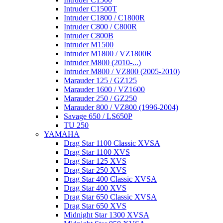
Intruder C1500T
Intruder C1800 / C1800R
Intruder C800 / C800R
Intruder C800B
Intruder M1500
Intruder M1800 / VZ1800R
Intruder M800 (2010-...)
Intruder M800 / VZ800 (2005-2010)
Marauder 125 / GZ125
Marauder 1600 / VZ1600
Marauder 250 / GZ250
Marauder 800 / VZ800 (1996-2004)
Savage 650 / LS650P
TU 250
YAMAHA
Drag Star 1100 Classic XVSA
Drag Star 1100 XVS
Drag Star 125 XVS
Drag Star 250 XVS
Drag Star 400 Classic XVSA
Drag Star 400 XVS
Drag Star 650 Classic XVSA
Drag Star 650 XVS
Midnight Star 1300 XVSA