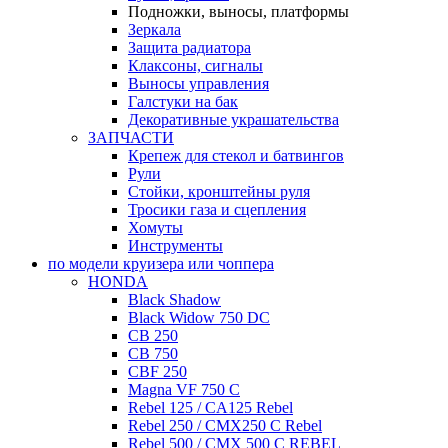
Подножки, выносы, платформы
Зеркала
Защита радиатора
Клаксоны, сигналы
Выносы управления
Галстуки на бак
Декоративные украшательства
ЗАПЧАСТИ
Крепеж для стекол и батвингов
Рули
Стойки, кронштейны руля
Тросики газа и сцепления
Хомуты
Инструменты
по модели круизера или чоппера
HONDA
Black Shadow
Black Widow 750 DC
CB 250
CB 750
CBF 250
Magna VF 750 C
Rebel 125 / CA125 Rebel
Rebel 250 / CMX250 C Rebel
Rebel 500 / CMX 500 C REBEL