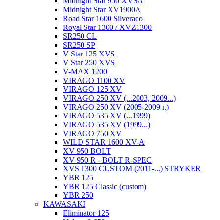
Midnight Star 950 XVSA
Midnight Star XV1900A
Road Star 1600 Silverado
Royal Star 1300 / XVZ1300
SR250 CL
SR250 SP
V Star 125 XVS
V Star 250 XVS
V-MAX 1200
VIRAGO 1100 XV
VIRAGO 125 XV
VIRAGO 250 XV (...2003, 2009...)
VIRAGO 250 XV (2005-2009 г.)
VIRAGO 535 XV (...1999)
VIRAGO 535 XV (1999...)
VIRAGO 750 XV
WILD STAR 1600 XV-A
XV 950 BOLT
XV 950 R - BOLT R-SPEC
XVS 1300 CUSTOM (2011-...) STRYKER
YBR 125
YBR 125 Classic (custom)
YBR 250
KAWASAKI
Eliminator 125