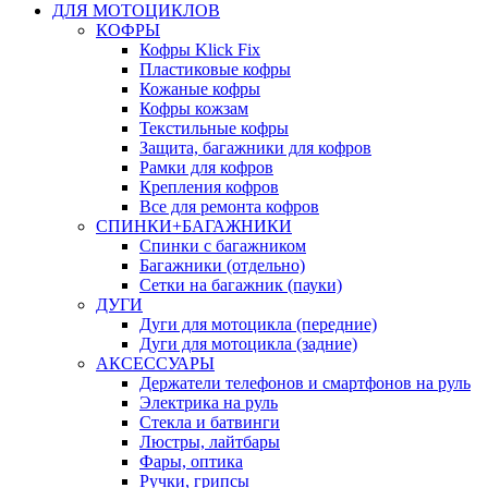
ДЛЯ МОТОЦИКЛОВ
КОФРЫ
Кофры Klick Fix
Пластиковые кофры
Кожаные кофры
Кофры кожзам
Текстильные кофры
Защита, багажники для кофров
Рамки для кофров
Крепления кофров
Все для ремонта кофров
СПИНКИ+БАГАЖНИКИ
Спинки с багажником
Багажники (отдельно)
Сетки на багажник (пауки)
ДУГИ
Дуги для мотоцикла (передние)
Дуги для мотоцикла (задние)
АКСЕССУАРЫ
Держатели телефонов и смартфонов на руль
Электрика на руль
Стекла и батвинги
Люстры, лайтбары
Фары, оптика
Ручки, грипсы