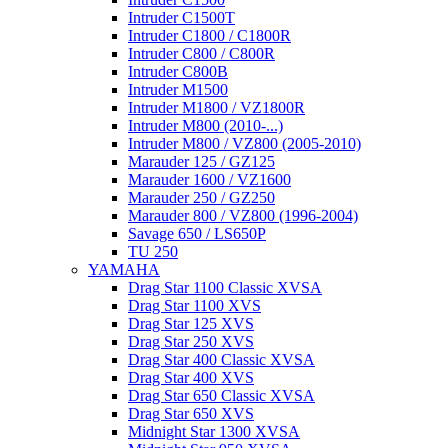
Intruder C1500T
Intruder C1800 / C1800R
Intruder C800 / C800R
Intruder C800B
Intruder M1500
Intruder M1800 / VZ1800R
Intruder M800 (2010-...)
Intruder M800 / VZ800 (2005-2010)
Marauder 125 / GZ125
Marauder 1600 / VZ1600
Marauder 250 / GZ250
Marauder 800 / VZ800 (1996-2004)
Savage 650 / LS650P
TU 250
YAMAHA
Drag Star 1100 Classic XVSA
Drag Star 1100 XVS
Drag Star 125 XVS
Drag Star 250 XVS
Drag Star 400 Classic XVSA
Drag Star 400 XVS
Drag Star 650 Classic XVSA
Drag Star 650 XVS
Midnight Star 1300 XVSA