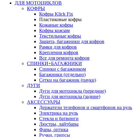
ДЛЯ МОТОЦИКЛОВ
КОФРЫ
Кофры Klick Fix
Пластиковые кофры
Кожаные кофры
Кофры кожзам
Текстильные кофры
Защита, багажники для кофров
Рамки для кофров
Крепления кофров
Все для ремонта кофров
СПИНКИ+БАГАЖНИКИ
Спинки с багажником
Багажники (отдельно)
Сетки на багажник (пауки)
ДУГИ
Дуги для мотоцикла (передние)
Дуги для мотоцикла (задние)
АКСЕССУАРЫ
Держатели телефонов и смартфонов на руль
Электрика на руль
Стекла и батвинги
Люстры, лайтбары
Фары, оптика
Ручки, грипсы