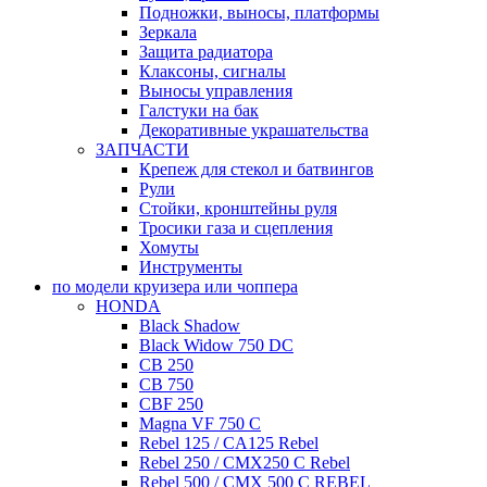
Подножки, выносы, платформы
Зеркала
Защита радиатора
Клаксоны, сигналы
Выносы управления
Галстуки на бак
Декоративные украшательства
ЗАПЧАСТИ
Крепеж для стекол и батвингов
Рули
Стойки, кронштейны руля
Тросики газа и сцепления
Хомуты
Инструменты
по модели круизера или чоппера
HONDA
Black Shadow
Black Widow 750 DC
CB 250
CB 750
CBF 250
Magna VF 750 C
Rebel 125 / CA125 Rebel
Rebel 250 / CMX250 C Rebel
Rebel 500 / CMX 500 C REBEL