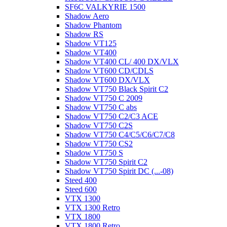
SF6C VALKYRIE 1500
Shadow Aero
Shadow Phantom
Shadow RS
Shadow VT125
Shadow VT400
Shadow VT400 CL/ 400 DX/VLX
Shadow VT600 CD/CDLS
Shadow VT600 DX/VLX
Shadow VT750 Black Spirit C2
Shadow VT750 C 2009
Shadow VT750 C abs
Shadow VT750 C2/C3 ACE
Shadow VT750 C2S
Shadow VT750 C4/C5/C6/C7/C8
Shadow VT750 CS2
Shadow VT750 S
Shadow VT750 Spirit C2
Shadow VT750 Spirit DC (...-08)
Steed 400
Steed 600
VTX 1300
VTX 1300 Retro
VTX 1800
VTX 1800 Retro