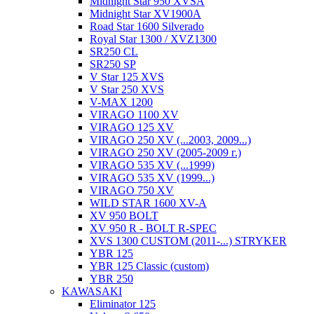
Midnight Star 950 XVSA
Midnight Star XV1900A
Road Star 1600 Silverado
Royal Star 1300 / XVZ1300
SR250 CL
SR250 SP
V Star 125 XVS
V Star 250 XVS
V-MAX 1200
VIRAGO 1100 XV
VIRAGO 125 XV
VIRAGO 250 XV (...2003, 2009...)
VIRAGO 250 XV (2005-2009 г.)
VIRAGO 535 XV (...1999)
VIRAGO 535 XV (1999...)
VIRAGO 750 XV
WILD STAR 1600 XV-A
XV 950 BOLT
XV 950 R - BOLT R-SPEC
XVS 1300 CUSTOM (2011-...) STRYKER
YBR 125
YBR 125 Classic (custom)
YBR 250
KAWASAKI
Eliminator 125