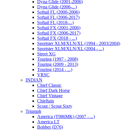
Dyna Glide (2001-2006)
Dyna Glide (2006-...)
Softail FL (2000-2006)
Softail FL (2006-2017)
Softail FL (2018-...)
Softail FX (2001-2006)
Softail FX (2006-2017)
Softail FX (2018 - ...)
Sportster XLM/XLN/XL (1994 - 2003/2004)
Sportster XLM/XLN/XL (2004 - ...)
Street XG
Touring (1997 - 2008)
Touring (2009 - 2013)
Touring (2014 - ...)
VRSC
INDIAN
Chief Classic
Chief Dark Horse
Chief Vintage
Chieftain
Scout / Scout Sixty
Triumph
America (T986MK) (2007 - ...)
America LT
Bobber (D76)