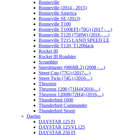
Bonneville
Bonneville (2014 - 2015)
Bonneville America
Bonneville SE (2013)
Bonneville T100
Bonneville T100EFI (70G) (2017 - ...)
Bonneville T120 (75HW) (2016 - ...)
Bonneville T215 LAND SPEED LE
Bonneville T120, T120black
Rocket III
Rocket III Roadster
Scrambler
Speedmaster (986ML2) (2008 - ...)
Street Cup (77G) (2017-...)
Street Twin (74G) (2016-...)
Thruxton
Thruxton 1200 (71H4)(2016-...)
Thruxton 1200R(72H4) (2016-...)
Thunderbird 1600
Thunderbird Commander
Thunderbird Storm
Daelim
DAYSTAR 125 Fi
DAYSTAR 125/VL125
DAYSTAR 250 FI