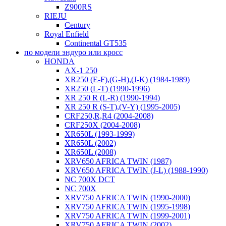
Z900RS
RIEJU
Century
Royal Enfield
Continental GT535
по модели эндуро или кросс
HONDA
AX-1 250
XR250 (E-F),(G-H),(J-K) (1984-1989)
XR250 (L-T) (1990-1996)
XR 250 R (L-R) (1990-1994)
XR 250 R (S-T),(V-Y) (1995-2005)
CRF250,R,R4 (2004-2008)
CRF250X (2004-2008)
XR650L (1993-1999)
XR650L (2002)
XR650L (2008)
XRV650 AFRICA TWIN (1987)
XRV650 AFRICA TWIN (J-L) (1988-1990)
NC 700X DCT
NC 700X
XRV750 AFRICA TWIN (1990-2000)
XRV750 AFRICA TWIN (1995-1998)
XRV750 AFRICA TWIN (1999-2001)
XRV750 AFRICA TWIN (2002)