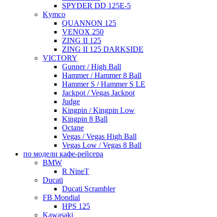
SPYDER DD 125E-5
Kymco
QUANNON 125
VENOX 250
ZING II 125
ZING II 125 DARKSIDE
VICTORY
Gunner / High Ball
Hammer / Hammer 8 Ball
Hammer S / Hammer S LE
Jackpot / Vegas Jackpot
Judge
Kingpin / Kingpin Low
Kingpin 8 Ball
Octane
Vegas / Vegas High Ball
Vegas Low / Vegas 8 Ball
по модели кафе-рейсера
BMW
R NineT
Ducati
Ducati Scrambler
FB Mondial
HPS 125
Kawasaki