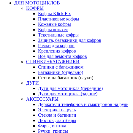
ДЛЯ МОТОЦИКЛОВ
КОФРЫ
Кофры Klick Fix
Пластиковые кофры
Кожаные кофры
Кофры кожзам
Текстильные кофры
Защита, багажники для кофров
Рамки для кофров
Крепления кофров
Все для ремонта кофров
СПИНКИ+БАГАЖНИКИ
Спинки с багажником
Багажники (отдельно)
Сетки на багажник (пауки)
ДУГИ
Дуги для мотоцикла (передние)
Дуги для мотоцикла (задние)
АКСЕССУАРЫ
Держатели телефонов и смартфонов на руль
Электрика на руль
Стекла и батвинги
Люстры, лайтбары
Фары, оптика
Ручки, грипсы