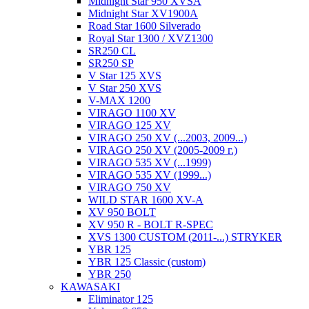
Midnight Star 950 XVSA
Midnight Star XV1900A
Road Star 1600 Silverado
Royal Star 1300 / XVZ1300
SR250 CL
SR250 SP
V Star 125 XVS
V Star 250 XVS
V-MAX 1200
VIRAGO 1100 XV
VIRAGO 125 XV
VIRAGO 250 XV (...2003, 2009...)
VIRAGO 250 XV (2005-2009 г.)
VIRAGO 535 XV (...1999)
VIRAGO 535 XV (1999...)
VIRAGO 750 XV
WILD STAR 1600 XV-A
XV 950 BOLT
XV 950 R - BOLT R-SPEC
XVS 1300 CUSTOM (2011-...) STRYKER
YBR 125
YBR 125 Classic (custom)
YBR 250
KAWASAKI
Eliminator 125