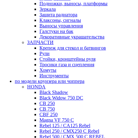
Подножки, выносы, платформы
Зеркала
Защита радиатора
Клаксоны, сигналы
Выносы управления
Галстуки на бак
Декоративные украшательства
ЗАПЧАСТИ
Крепеж для стекол и батвингов
Рули
Стойки, кронштейны руля
Тросики газа и сцепления
Хомуты
Инструменты
по модели круизера или чоппера
HONDA
Black Shadow
Black Widow 750 DC
CB 250
CB 750
CBF 250
Magna VF 750 C
Rebel 125 / CA125 Rebel
Rebel 250 / CMX250 C Rebel
Rebel 500 / CMX 500 C REBEL