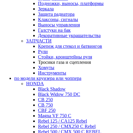
Подножки, выносы, платформы
Зеркала
Защита радиатора
Клаксоны, сигналы
Выносы управления
Галстуки на бак
Декоративные украшательства
ЗАПЧАСТИ
Крепеж для стекол и батвингов
Рули
Стойки, кронштейны руля
Тросики газа и сцепления
Хомуты
Инструменты
по модели круизера или чоппера
HONDA
Black Shadow
Black Widow 750 DC
CB 250
CB 750
CBF 250
Magna VF 750 C
Rebel 125 / CA125 Rebel
Rebel 250 / CMX250 C Rebel
Rebel 500 / CMX 500 C REBEL