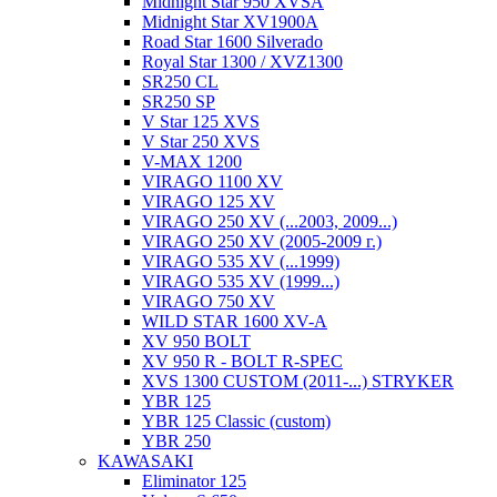
Midnight Star 950 XVSA
Midnight Star XV1900A
Road Star 1600 Silverado
Royal Star 1300 / XVZ1300
SR250 CL
SR250 SP
V Star 125 XVS
V Star 250 XVS
V-MAX 1200
VIRAGO 1100 XV
VIRAGO 125 XV
VIRAGO 250 XV (...2003, 2009...)
VIRAGO 250 XV (2005-2009 г.)
VIRAGO 535 XV (...1999)
VIRAGO 535 XV (1999...)
VIRAGO 750 XV
WILD STAR 1600 XV-A
XV 950 BOLT
XV 950 R - BOLT R-SPEC
XVS 1300 CUSTOM (2011-...) STRYKER
YBR 125
YBR 125 Classic (custom)
YBR 250
KAWASAKI
Eliminator 125