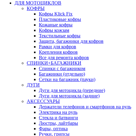
ДЛЯ МОТОЦИКЛОВ
КОФРЫ
Кофры Klick Fix
Пластиковые кофры
Кожаные кофры
Кофры кожзам
Текстильные кофры
Защита, багажники для кофров
Рамки для кофров
Крепления кофров
Все для ремонта кофров
СПИНКИ+БАГАЖНИКИ
Спинки с багажником
Багажники (отдельно)
Сетки на багажник (пауки)
ДУГИ
Дуги для мотоцикла (передние)
Дуги для мотоцикла (задние)
АКСЕССУАРЫ
Держатели телефонов и смартфонов на руль
Электрика на руль
Стекла и батвинги
Люстры, лайтбары
Фары, оптика
Ручки, грипсы