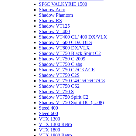
SF6C VALKYRIE 1500
Shadow Aero
Shadow Phantom
Shadow RS
Shadow VT125
Shadow VT400
Shadow VT400 CL/ 400 DX/VLX
Shadow VT600 CD/CDLS
Shadow VT600 DX/VLX
Shadow VT750 Black Spirit C2
Shadow VT750 C 2009
Shadow VT750 C abs
Shadow VT750 C2/C3 ACE
Shadow VT750 C2S
Shadow VT750 C4/C5/C6/C7/C8
Shadow VT750 CS2
Shadow VT750 S
Shadow VT750 Spirit C2
Shadow VT750 Spirit DC (...-08)
Steed 400
Steed 600
VTX 1300
VTX 1300 Retro
VTX 1800
VTX 1800 Retro