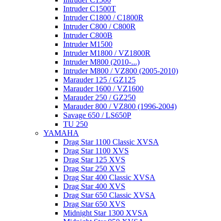
Intruder C1500T
Intruder C1800 / C1800R
Intruder C800 / C800R
Intruder C800B
Intruder M1500
Intruder M1800 / VZ1800R
Intruder M800 (2010-...)
Intruder M800 / VZ800 (2005-2010)
Marauder 125 / GZ125
Marauder 1600 / VZ1600
Marauder 250 / GZ250
Marauder 800 / VZ800 (1996-2004)
Savage 650 / LS650P
TU 250
YAMAHA
Drag Star 1100 Classic XVSA
Drag Star 1100 XVS
Drag Star 125 XVS
Drag Star 250 XVS
Drag Star 400 Classic XVSA
Drag Star 400 XVS
Drag Star 650 Classic XVSA
Drag Star 650 XVS
Midnight Star 1300 XVSA