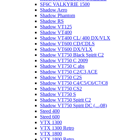
SF6C VALKYRIE 1500
Shadow Aero
Shadow Phantom
Shadow RS
Shadow VT125
Shadow VT400
Shadow VT400 CL/ 400 DX/VLX
Shadow VT600 CD/CDLS
Shadow VT600 DX/VLX
Shadow VT750 Black Spirit C2
Shadow VT750 C 2009
Shadow VT750 C abs
Shadow VT750 C2/C3 ACE
Shadow VT750 C2S
Shadow VT750 C4/C5/C6/C7/C8
Shadow VT750 CS2
Shadow VT750 S
Shadow VT750 Spirit C2
Shadow VT750 Spirit DC (...-08)
Steed 400
Steed 600
VTX 1300
VTX 1300 Retro
VTX 1800
VTX 1800 Retro