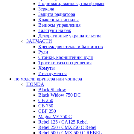
Подножки, выносы, платформы
Зеркала
Защита радиатора
Клаксоны, сигналы
Выносы управления
Галстуки на бак
Декоративные украшательства
ЗАПЧАСТИ
Крепеж для стекол и батвингов
Рули
Стойки, кронштейны руля
Тросики газа и сцепления
Хомуты
Инструменты
по модели круизера или чоппера
HONDA
Black Shadow
Black Widow 750 DC
CB 250
CB 750
CBF 250
Magna VF 750 C
Rebel 125 / CA125 Rebel
Rebel 250 / CMX250 C Rebel
Rebel 500 / CMX 500 C REBEL