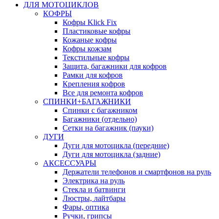
ДЛЯ МОТОЦИКЛОВ
КОФРЫ
Кофры Klick Fix
Пластиковые кофры
Кожаные кофры
Кофры кожзам
Текстильные кофры
Защита, багажники для кофров
Рамки для кофров
Крепления кофров
Все для ремонта кофров
СПИНКИ+БАГАЖНИКИ
Спинки с багажником
Багажники (отдельно)
Сетки на багажник (пауки)
ДУГИ
Дуги для мотоцикла (передние)
Дуги для мотоцикла (задние)
АКСЕССУАРЫ
Держатели телефонов и смартфонов на руль
Электрика на руль
Стекла и батвинги
Люстры, лайтбары
Фары, оптика
Ручки, грипсы