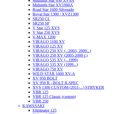
Midnight Star 950 XVSA
Midnight Star XV1900A
Road Star 1600 Silverado
Royal Star 1300 / XVZ1300
SR250 CL
SR250 SP
V Star 125 XVS
V Star 250 XVS
V-MAX 1200
VIRAGO 1100 XV
VIRAGO 125 XV
VIRAGO 250 XV (...2003, 2009...)
VIRAGO 250 XV (2005-2009 г.)
VIRAGO 535 XV (...1999)
VIRAGO 535 XV (1999...)
VIRAGO 750 XV
WILD STAR 1600 XV-A
XV 950 BOLT
XV 950 R - BOLT R-SPEC
XVS 1300 CUSTOM (2011-...) STRYKER
YBR 125
YBR 125 Classic (custom)
YBR 250
KAWASAKI
Eliminator 125