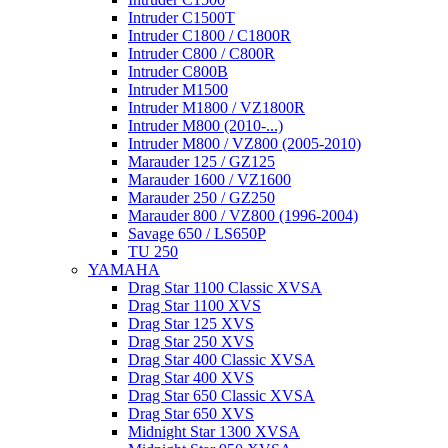
Intruder C1500T
Intruder C1800 / C1800R
Intruder C800 / C800R
Intruder C800B
Intruder M1500
Intruder M1800 / VZ1800R
Intruder M800 (2010-...)
Intruder M800 / VZ800 (2005-2010)
Marauder 125 / GZ125
Marauder 1600 / VZ1600
Marauder 250 / GZ250
Marauder 800 / VZ800 (1996-2004)
Savage 650 / LS650P
TU 250
YAMAHA
Drag Star 1100 Classic XVSA
Drag Star 1100 XVS
Drag Star 125 XVS
Drag Star 250 XVS
Drag Star 400 Classic XVSA
Drag Star 400 XVS
Drag Star 650 Classic XVSA
Drag Star 650 XVS
Midnight Star 1300 XVSA