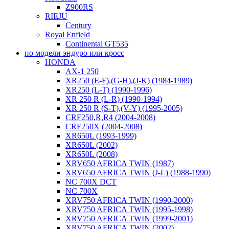
Z900RS
RIEJU
Century
Royal Enfield
Continental GT535
по модели эндуро или кросс
HONDA
AX-1 250
XR250 (E-F),(G-H),(J-K) (1984-1989)
XR250 (L-T) (1990-1996)
XR 250 R (L-R) (1990-1994)
XR 250 R (S-T),(V-Y) (1995-2005)
CRF250,R,R4 (2004-2008)
CRF250X (2004-2008)
XR650L (1993-1999)
XR650L (2002)
XR650L (2008)
XRV650 AFRICA TWIN (1987)
XRV650 AFRICA TWIN (J-L) (1988-1990)
NC 700X DCT
NC 700X
XRV750 AFRICA TWIN (1990-2000)
XRV750 AFRICA TWIN (1995-1998)
XRV750 AFRICA TWIN (1999-2001)
XRV750 AFRICA TWIN (2002)