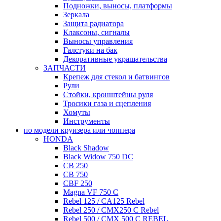
Подножки, выносы, платформы
Зеркала
Защита радиатора
Клаксоны, сигналы
Выносы управления
Галстуки на бак
Декоративные украшательства
ЗАПЧАСТИ
Крепеж для стекол и батвингов
Рули
Стойки, кронштейны руля
Тросики газа и сцепления
Хомуты
Инструменты
по модели круизера или чоппера
HONDA
Black Shadow
Black Widow 750 DC
CB 250
CB 750
CBF 250
Magna VF 750 C
Rebel 125 / CA125 Rebel
Rebel 250 / CMX250 C Rebel
Rebel 500 / CMX 500 C REBEL