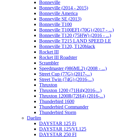
Bonneville
Bonneville (2014 - 2015)
Bonneville America
Bonneville SE (2013)
Bonneville T100
Bonneville T100EFI (70G) (2017 - ...)
Bonneville T120 (75HW) (2016 - ...)
Bonneville T215 LAND SPEED LE
Bonneville T120, T120black
Rocket III
Rocket III Roadster
Scrambler
Speedmaster (986ML2) (2008 - ...)
Street Cup (77G) (2017-...)
Street Twin (74G) (2016-...)
Thruxton
Thruxton 1200 (71H4)(2016-...)
Thruxton 1200R(72H4) (2016-...)
Thunderbird 1600
Thunderbird Commander
Thunderbird Storm
Daelim
DAYSTAR 125 Fi
DAYSTAR 125/VL125
DAYSTAR 250 FI