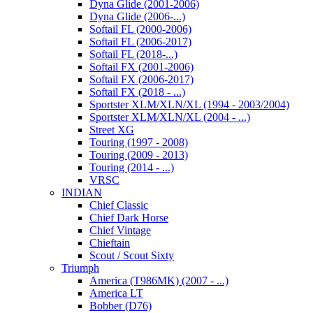
Dyna Glide (2001-2006)
Dyna Glide (2006-...)
Softail FL (2000-2006)
Softail FL (2006-2017)
Softail FL (2018-...)
Softail FX (2001-2006)
Softail FX (2006-2017)
Softail FX (2018 - ...)
Sportster XLM/XLN/XL (1994 - 2003/2004)
Sportster XLM/XLN/XL (2004 - ...)
Street XG
Touring (1997 - 2008)
Touring (2009 - 2013)
Touring (2014 - ...)
VRSC
INDIAN
Chief Classic
Chief Dark Horse
Chief Vintage
Chieftain
Scout / Scout Sixty
Triumph
America (T986MK) (2007 - ...)
America LT
Bobber (D76)