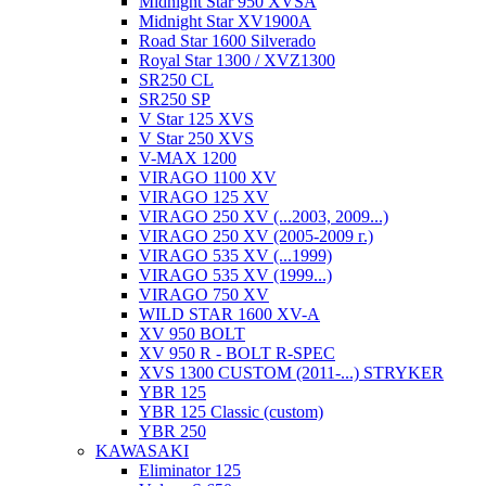
Midnight Star 950 XVSA
Midnight Star XV1900A
Road Star 1600 Silverado
Royal Star 1300 / XVZ1300
SR250 CL
SR250 SP
V Star 125 XVS
V Star 250 XVS
V-MAX 1200
VIRAGO 1100 XV
VIRAGO 125 XV
VIRAGO 250 XV (...2003, 2009...)
VIRAGO 250 XV (2005-2009 г.)
VIRAGO 535 XV (...1999)
VIRAGO 535 XV (1999...)
VIRAGO 750 XV
WILD STAR 1600 XV-A
XV 950 BOLT
XV 950 R - BOLT R-SPEC
XVS 1300 CUSTOM (2011-...) STRYKER
YBR 125
YBR 125 Classic (custom)
YBR 250
KAWASAKI
Eliminator 125