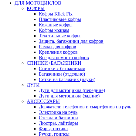
ДЛЯ МОТОЦИКЛОВ
КОФРЫ
Кофры Klick Fix
Пластиковые кофры
Кожаные кофры
Кофры кожзам
Текстильные кофры
Защита, багажники для кофров
Рамки для кофров
Крепления кофров
Все для ремонта кофров
СПИНКИ+БАГАЖНИКИ
Спинки с багажником
Багажники (отдельно)
Сетки на багажник (пауки)
ДУГИ
Дуги для мотоцикла (передние)
Дуги для мотоцикла (задние)
АКСЕССУАРЫ
Держатели телефонов и смартфонов на руль
Электрика на руль
Стекла и батвинги
Люстры, лайтбары
Фары, оптика
Ручки, грипсы