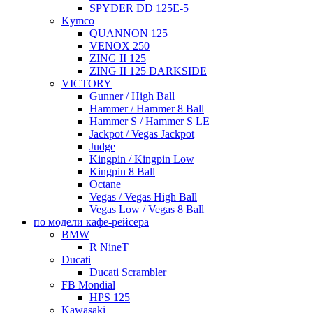
SPYDER DD 125E-5
Kymco
QUANNON 125
VENOX 250
ZING II 125
ZING II 125 DARKSIDE
VICTORY
Gunner / High Ball
Hammer / Hammer 8 Ball
Hammer S / Hammer S LE
Jackpot / Vegas Jackpot
Judge
Kingpin / Kingpin Low
Kingpin 8 Ball
Octane
Vegas / Vegas High Ball
Vegas Low / Vegas 8 Ball
по модели кафе-рейсера
BMW
R NineT
Ducati
Ducati Scrambler
FB Mondial
HPS 125
Kawasaki