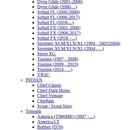
Dyna Glide (2001-2006)
Dyna Glide (2006-...)
Softail FL (2000-2006)
Softail FL (2006-2017)
Softail FL (2018-...)
Softail FX (2001-2006)
Softail FX (2006-2017)
Softail FX (2018 - ...)
Sportster XLM/XLN/XL (1994 - 2003/2004)
Sportster XLM/XLN/XL (2004 - ...)
Street XG
Touring (1997 - 2008)
Touring (2009 - 2013)
Touring (2014 - ...)
VRSC
INDIAN
Chief Classic
Chief Dark Horse
Chief Vintage
Chieftain
Scout / Scout Sixty
Triumph
America (T986MK) (2007 - ...)
America LT
Bobber (D76)