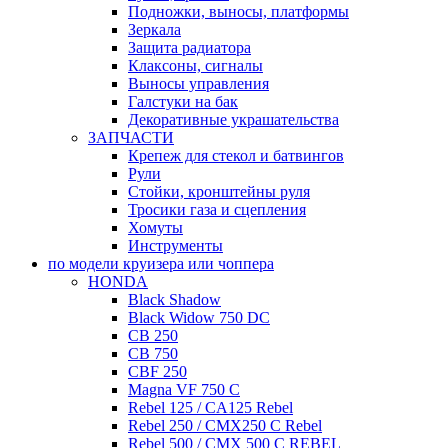
Подножки, выносы, платформы
Зеркала
Защита радиатора
Клаксоны, сигналы
Выносы управления
Галстуки на бак
Декоративные украшательства
ЗАПЧАСТИ
Крепеж для стекол и батвингов
Рули
Стойки, кронштейны руля
Тросики газа и сцепления
Хомуты
Инструменты
по модели круизера или чоппера
HONDA
Black Shadow
Black Widow 750 DC
CB 250
CB 750
CBF 250
Magna VF 750 C
Rebel 125 / CA125 Rebel
Rebel 250 / CMX250 C Rebel
Rebel 500 / CMX 500 C REBEL