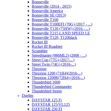
Bonneville
Bonneville (2014 - 2015)
Bonneville America
Bonneville SE (2013)
Bonneville T100
Bonneville T100EFI (70G) (2017 - ...)
Bonneville T120 (75HW) (2016 - ...)
Bonneville T215 LAND SPEED LE
Bonneville T120, T120black
Rocket III
Rocket III Roadster
Scrambler
Speedmaster (986ML2) (2008 - ...)
Street Cup (77G) (2017-...)
Street Twin (74G) (2016-...)
Thruxton
Thruxton 1200 (71H4)(2016-...)
Thruxton 1200R(72H4) (2016-...)
Thunderbird 1600
Thunderbird Commander
Thunderbird Storm
Daelim
DAYSTAR 125 Fi
DAYSTAR 125/VL125
DAYSTAR 250 FI