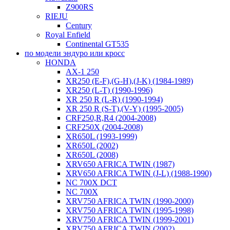
Z900RS
RIEJU
Century
Royal Enfield
Continental GT535
по модели эндуро или кросс
HONDA
AX-1 250
XR250 (E-F),(G-H),(J-K) (1984-1989)
XR250 (L-T) (1990-1996)
XR 250 R (L-R) (1990-1994)
XR 250 R (S-T),(V-Y) (1995-2005)
CRF250,R,R4 (2004-2008)
CRF250X (2004-2008)
XR650L (1993-1999)
XR650L (2002)
XR650L (2008)
XRV650 AFRICA TWIN (1987)
XRV650 AFRICA TWIN (J-L) (1988-1990)
NC 700X DCT
NC 700X
XRV750 AFRICA TWIN (1990-2000)
XRV750 AFRICA TWIN (1995-1998)
XRV750 AFRICA TWIN (1999-2001)
XRV750 AFRICA TWIN (2002)