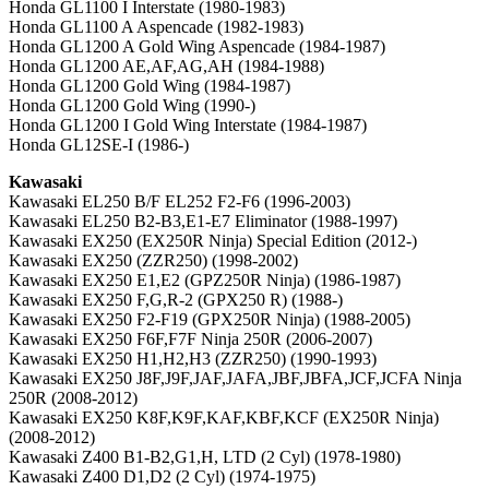
Honda GL1100 I Interstate (1980-1983)
Honda GL1100 A Aspencade (1982-1983)
Honda GL1200 A Gold Wing Aspencade (1984-1987)
Honda GL1200 AE,AF,AG,AH (1984-1988)
Honda GL1200 Gold Wing (1984-1987)
Honda GL1200 Gold Wing (1990-)
Honda GL1200 I Gold Wing Interstate (1984-1987)
Honda GL12SE-I (1986-)
Kawasaki
Kawasaki EL250 B/F EL252 F2-F6 (1996-2003)
Kawasaki EL250 B2-B3,E1-E7 Eliminator (1988-1997)
Kawasaki EX250 (EX250R Ninja) Special Edition (2012-)
Kawasaki EX250 (ZZR250) (1998-2002)
Kawasaki EX250 E1,E2 (GPZ250R Ninja) (1986-1987)
Kawasaki EX250 F,G,R-2 (GPX250 R) (1988-)
Kawasaki EX250 F2-F19 (GPX250R Ninja) (1988-2005)
Kawasaki EX250 F6F,F7F Ninja 250R (2006-2007)
Kawasaki EX250 H1,H2,H3 (ZZR250) (1990-1993)
Kawasaki EX250 J8F,J9F,JAF,JAFA,JBF,JBFA,JCF,JCFA Ninja
250R (2008-2012)
Kawasaki EX250 K8F,K9F,KAF,KBF,KCF (EX250R Ninja)
(2008-2012)
Kawasaki Z400 B1-B2,G1,H, LTD (2 Cyl) (1978-1980)
Kawasaki Z400 D1,D2 (2 Cyl) (1974-1975)