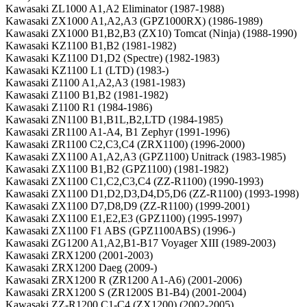
Kawasaki ZL1000 A1,A2 Eliminator (1987-1988)
Kawasaki ZX1000 A1,A2,A3 (GPZ1000RX) (1986-1989)
Kawasaki ZX1000 B1,B2,B3 (ZX10) Tomcat (Ninja) (1988-1990)
Kawasaki KZ1100 B1,B2 (1981-1982)
Kawasaki KZ1100 D1,D2 (Spectre) (1982-1983)
Kawasaki KZ1100 L1 (LTD) (1983-)
Kawasaki Z1100 A1,A2,A3 (1981-1983)
Kawasaki Z1100 B1,B2 (1981-1982)
Kawasaki Z1100 R1 (1984-1986)
Kawasaki ZN1100 B1,B1L,B2,LTD (1984-1985)
Kawasaki ZR1100 A1-A4, B1 Zephyr (1991-1996)
Kawasaki ZR1100 C2,C3,C4 (ZRX1100) (1996-2000)
Kawasaki ZX1100 A1,A2,A3 (GPZ1100) Unitrack (1983-1985)
Kawasaki ZX1100 B1,B2 (GPZ1100) (1981-1982)
Kawasaki ZX1100 C1,C2,C3,C4 (ZZ-R1100) (1990-1993)
Kawasaki ZX1100 D1,D2,D3,D4,D5,D6 (ZZ-R1100) (1993-1998)
Kawasaki ZX1100 D7,D8,D9 (ZZ-R1100) (1999-2001)
Kawasaki ZX1100 E1,E2,E3 (GPZ1100) (1995-1997)
Kawasaki ZX1100 F1 ABS (GPZ1100ABS) (1996-)
Kawasaki ZG1200 A1,A2,B1-B17 Voyager XIII (1989-2003)
Kawasaki ZRX1200 (2001-2003)
Kawasaki ZRX1200 Daeg (2009-)
Kawasaki ZRX1200 R (ZR1200 A1-A6) (2001-2006)
Kawasaki ZRX1200 S (ZR1200S B1-B4) (2001-2004)
Kawasaki ZZ-R1200 C1-C4 (ZX1200) (2002-2005)