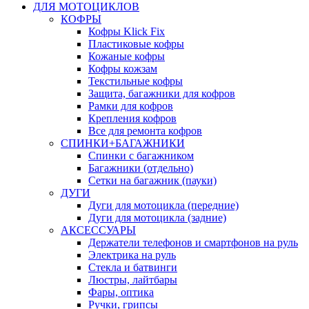
ДЛЯ МОТОЦИКЛОВ
КОФРЫ
Кофры Klick Fix
Пластиковые кофры
Кожаные кофры
Кофры кожзам
Текстильные кофры
Защита, багажники для кофров
Рамки для кофров
Крепления кофров
Все для ремонта кофров
СПИНКИ+БАГАЖНИКИ
Спинки с багажником
Багажники (отдельно)
Сетки на багажник (пауки)
ДУГИ
Дуги для мотоцикла (передние)
Дуги для мотоцикла (задние)
АКСЕССУАРЫ
Держатели телефонов и смартфонов на руль
Электрика на руль
Стекла и батвинги
Люстры, лайтбары
Фары, оптика
Ручки, грипсы