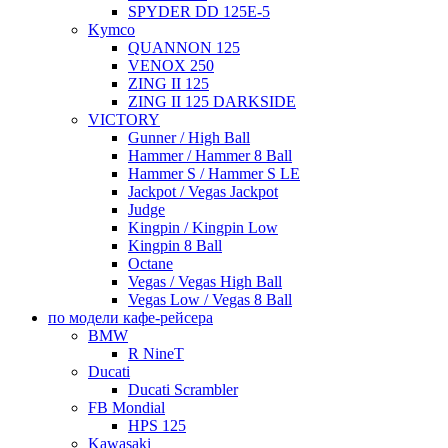
SPYDER DD 125E-5
Kymco
QUANNON 125
VENOX 250
ZING II 125
ZING II 125 DARKSIDE
VICTORY
Gunner / High Ball
Hammer / Hammer 8 Ball
Hammer S / Hammer S LE
Jackpot / Vegas Jackpot
Judge
Kingpin / Kingpin Low
Kingpin 8 Ball
Octane
Vegas / Vegas High Ball
Vegas Low / Vegas 8 Ball
по модели кафе-рейсера
BMW
R NineT
Ducati
Ducati Scrambler
FB Mondial
HPS 125
Kawasaki