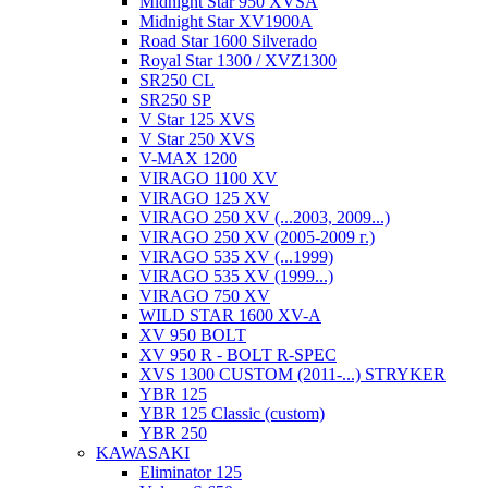
Midnight Star 950 XVSA
Midnight Star XV1900A
Road Star 1600 Silverado
Royal Star 1300 / XVZ1300
SR250 CL
SR250 SP
V Star 125 XVS
V Star 250 XVS
V-MAX 1200
VIRAGO 1100 XV
VIRAGO 125 XV
VIRAGO 250 XV (...2003, 2009...)
VIRAGO 250 XV (2005-2009 г.)
VIRAGO 535 XV (...1999)
VIRAGO 535 XV (1999...)
VIRAGO 750 XV
WILD STAR 1600 XV-A
XV 950 BOLT
XV 950 R - BOLT R-SPEC
XVS 1300 CUSTOM (2011-...) STRYKER
YBR 125
YBR 125 Classic (custom)
YBR 250
KAWASAKI
Eliminator 125