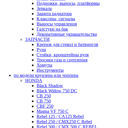
Подножки, выносы, платформы
Зеркала
Защита радиатора
Клаксоны, сигналы
Выносы управления
Галстуки на бак
Декоративные украшательства
ЗАПЧАСТИ
Крепеж для стекол и батвингов
Рули
Стойки, кронштейны руля
Тросики газа и сцепления
Хомуты
Инструменты
по модели круизера или чоппера
HONDA
Black Shadow
Black Widow 750 DC
CB 250
CB 750
CBF 250
Magna VF 750 C
Rebel 125 / CA125 Rebel
Rebel 250 / CMX250 C Rebel
Rebel 500 / CMX 500 C REBEL