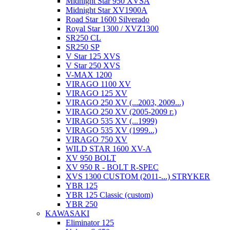
Midnight Star 950 XVSA
Midnight Star XV1900A
Road Star 1600 Silverado
Royal Star 1300 / XVZ1300
SR250 CL
SR250 SP
V Star 125 XVS
V Star 250 XVS
V-MAX 1200
VIRAGO 1100 XV
VIRAGO 125 XV
VIRAGO 250 XV (...2003, 2009...)
VIRAGO 250 XV (2005-2009 г.)
VIRAGO 535 XV (...1999)
VIRAGO 535 XV (1999...)
VIRAGO 750 XV
WILD STAR 1600 XV-A
XV 950 BOLT
XV 950 R - BOLT R-SPEC
XVS 1300 CUSTOM (2011-...) STRYKER
YBR 125
YBR 125 Classic (custom)
YBR 250
KAWASAKI
Eliminator 125