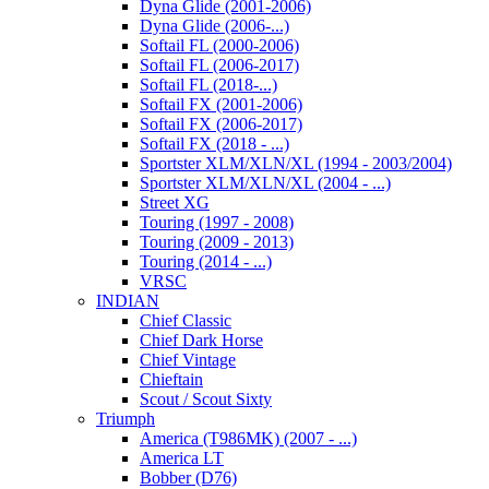
Dyna Glide (2001-2006)
Dyna Glide (2006-...)
Softail FL (2000-2006)
Softail FL (2006-2017)
Softail FL (2018-...)
Softail FX (2001-2006)
Softail FX (2006-2017)
Softail FX (2018 - ...)
Sportster XLM/XLN/XL (1994 - 2003/2004)
Sportster XLM/XLN/XL (2004 - ...)
Street XG
Touring (1997 - 2008)
Touring (2009 - 2013)
Touring (2014 - ...)
VRSC
INDIAN
Chief Classic
Chief Dark Horse
Chief Vintage
Chieftain
Scout / Scout Sixty
Triumph
America (T986MK) (2007 - ...)
America LT
Bobber (D76)