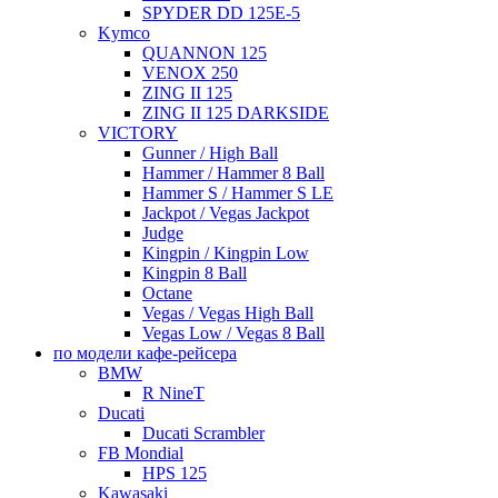
SPYDER DD 125E-5
Kymco
QUANNON 125
VENOX 250
ZING II 125
ZING II 125 DARKSIDE
VICTORY
Gunner / High Ball
Hammer / Hammer 8 Ball
Hammer S / Hammer S LE
Jackpot / Vegas Jackpot
Judge
Kingpin / Kingpin Low
Kingpin 8 Ball
Octane
Vegas / Vegas High Ball
Vegas Low / Vegas 8 Ball
по модели кафе-рейсера
BMW
R NineT
Ducati
Ducati Scrambler
FB Mondial
HPS 125
Kawasaki