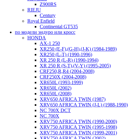
Z900RS
RIEJU
Century
Royal Enfield
Continental GT535
по модели эндуро или кросс
HONDA
AX-1 250
XR250 (E-F),(G-H),(J-K) (1984-1989)
XR250 (L-T) (1990-1996)
XR 250 R (L-R) (1990-1994)
XR 250 R (S-T),(V-Y) (1995-2005)
CRF250,R,R4 (2004-2008)
CRF250X (2004-2008)
XR650L (1993-1999)
XR650L (2002)
XR650L (2008)
XRV650 AFRICA TWIN (1987)
XRV650 AFRICA TWIN (J-L) (1988-1990)
NC 700X DCT
NC 700X
XRV750 AFRICA TWIN (1990-2000)
XRV750 AFRICA TWIN (1995-1998)
XRV750 AFRICA TWIN (1999-2001)
XRV750 AFRICA TWIN (2002)