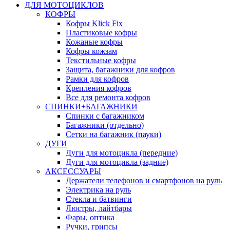
ДЛЯ МОТОЦИКЛОВ
КОФРЫ
Кофры Klick Fix
Пластиковые кофры
Кожаные кофры
Кофры кожзам
Текстильные кофры
Защита, багажники для кофров
Рамки для кофров
Крепления кофров
Все для ремонта кофров
СПИНКИ+БАГАЖНИКИ
Спинки с багажником
Багажники (отдельно)
Сетки на багажник (пауки)
ДУГИ
Дуги для мотоцикла (передние)
Дуги для мотоцикла (задние)
АКСЕССУАРЫ
Держатели телефонов и смартфонов на руль
Электрика на руль
Стекла и батвинги
Люстры, лайтбары
Фары, оптика
Ручки, грипсы