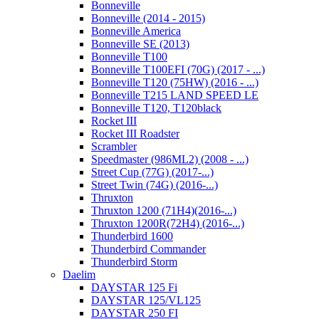
Bonneville
Bonneville (2014 - 2015)
Bonneville America
Bonneville SE (2013)
Bonneville T100
Bonneville T100EFI (70G) (2017 - ...)
Bonneville T120 (75HW) (2016 - ...)
Bonneville T215 LAND SPEED LE
Bonneville T120, T120black
Rocket III
Rocket III Roadster
Scrambler
Speedmaster (986ML2) (2008 - ...)
Street Cup (77G) (2017-...)
Street Twin (74G) (2016-...)
Thruxton
Thruxton 1200 (71H4)(2016-...)
Thruxton 1200R(72H4) (2016-...)
Thunderbird 1600
Thunderbird Commander
Thunderbird Storm
Daelim
DAYSTAR 125 Fi
DAYSTAR 125/VL125
DAYSTAR 250 FI