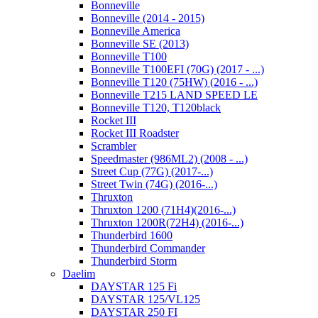
Bonneville
Bonneville (2014 - 2015)
Bonneville America
Bonneville SE (2013)
Bonneville T100
Bonneville T100EFI (70G) (2017 - ...)
Bonneville T120 (75HW) (2016 - ...)
Bonneville T215 LAND SPEED LE
Bonneville T120, T120black
Rocket III
Rocket III Roadster
Scrambler
Speedmaster (986ML2) (2008 - ...)
Street Cup (77G) (2017-...)
Street Twin (74G) (2016-...)
Thruxton
Thruxton 1200 (71H4)(2016-...)
Thruxton 1200R(72H4) (2016-...)
Thunderbird 1600
Thunderbird Commander
Thunderbird Storm
Daelim
DAYSTAR 125 Fi
DAYSTAR 125/VL125
DAYSTAR 250 FI