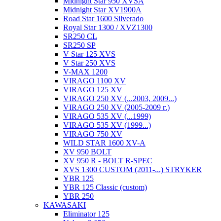
Midnight Star 950 XVSA
Midnight Star XV1900A
Road Star 1600 Silverado
Royal Star 1300 / XVZ1300
SR250 CL
SR250 SP
V Star 125 XVS
V Star 250 XVS
V-MAX 1200
VIRAGO 1100 XV
VIRAGO 125 XV
VIRAGO 250 XV (...2003, 2009...)
VIRAGO 250 XV (2005-2009 г.)
VIRAGO 535 XV (...1999)
VIRAGO 535 XV (1999...)
VIRAGO 750 XV
WILD STAR 1600 XV-A
XV 950 BOLT
XV 950 R - BOLT R-SPEC
XVS 1300 CUSTOM (2011-...) STRYKER
YBR 125
YBR 125 Classic (custom)
YBR 250
KAWASAKI
Eliminator 125