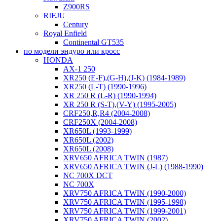
Z900RS
RIEJU
Century
Royal Enfield
Continental GT535
по модели эндуро или кросс
HONDA
AX-1 250
XR250 (E-F),(G-H),(J-K) (1984-1989)
XR250 (L-T) (1990-1996)
XR 250 R (L-R) (1990-1994)
XR 250 R (S-T),(V-Y) (1995-2005)
CRF250,R,R4 (2004-2008)
CRF250X (2004-2008)
XR650L (1993-1999)
XR650L (2002)
XR650L (2008)
XRV650 AFRICA TWIN (1987)
XRV650 AFRICA TWIN (J-L) (1988-1990)
NC 700X DCT
NC 700X
XRV750 AFRICA TWIN (1990-2000)
XRV750 AFRICA TWIN (1995-1998)
XRV750 AFRICA TWIN (1999-2001)
XRV750 AFRICA TWIN (2002)