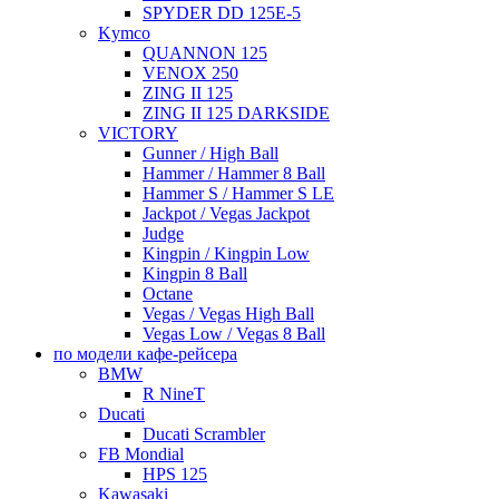
SPYDER DD 125E-5
Kymco
QUANNON 125
VENOX 250
ZING II 125
ZING II 125 DARKSIDE
VICTORY
Gunner / High Ball
Hammer / Hammer 8 Ball
Hammer S / Hammer S LE
Jackpot / Vegas Jackpot
Judge
Kingpin / Kingpin Low
Kingpin 8 Ball
Octane
Vegas / Vegas High Ball
Vegas Low / Vegas 8 Ball
по модели кафе-рейсера
BMW
R NineT
Ducati
Ducati Scrambler
FB Mondial
HPS 125
Kawasaki