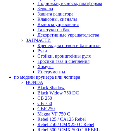
Подножки, выносы, платформы
Зеркала
Защита радиатора
Клаксоны, сигналы
Выносы управления
Галстуки на бак
Декоративные украшательства
ЗАПЧАСТИ
Крепеж для стекол и батвингов
Рули
Стойки, кронштейны руля
Тросики газа и сцепления
Хомуты
Инструменты
по модели круизера или чоппера
HONDA
Black Shadow
Black Widow 750 DC
CB 250
CB 750
CBF 250
Magna VF 750 C
Rebel 125 / CA125 Rebel
Rebel 250 / CMX250 C Rebel
Rebel 500 / CMX 500 C REBEL