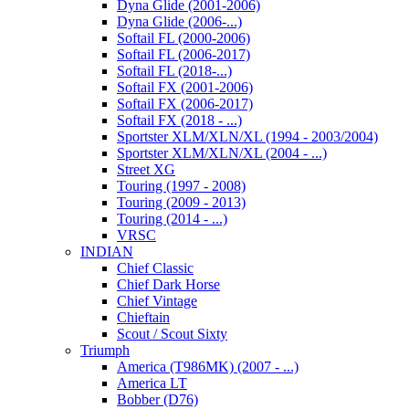
Dyna Glide (2001-2006)
Dyna Glide (2006-...)
Softail FL (2000-2006)
Softail FL (2006-2017)
Softail FL (2018-...)
Softail FX (2001-2006)
Softail FX (2006-2017)
Softail FX (2018 - ...)
Sportster XLM/XLN/XL (1994 - 2003/2004)
Sportster XLM/XLN/XL (2004 - ...)
Street XG
Touring (1997 - 2008)
Touring (2009 - 2013)
Touring (2014 - ...)
VRSC
INDIAN
Chief Classic
Chief Dark Horse
Chief Vintage
Chieftain
Scout / Scout Sixty
Triumph
America (T986MK) (2007 - ...)
America LT
Bobber (D76)