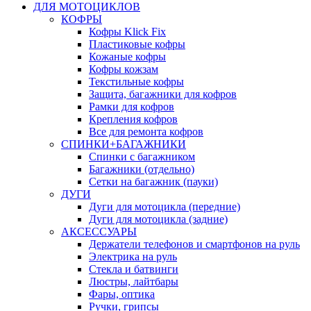
ДЛЯ МОТОЦИКЛОВ
КОФРЫ
Кофры Klick Fix
Пластиковые кофры
Кожаные кофры
Кофры кожзам
Текстильные кофры
Защита, багажники для кофров
Рамки для кофров
Крепления кофров
Все для ремонта кофров
СПИНКИ+БАГАЖНИКИ
Спинки с багажником
Багажники (отдельно)
Сетки на багажник (пауки)
ДУГИ
Дуги для мотоцикла (передние)
Дуги для мотоцикла (задние)
АКСЕССУАРЫ
Держатели телефонов и смартфонов на руль
Электрика на руль
Стекла и батвинги
Люстры, лайтбары
Фары, оптика
Ручки, грипсы