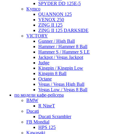
SPYDER DD 125E-5
Kymco
QUANNON 125
VENOX 250
ZING II 125
ZING II 125 DARKSIDE
VICTORY
Gunner / High Ball
Hammer / Hammer 8 Ball
Hammer S / Hammer S LE
Jackpot / Vegas Jackpot
Judge
Kingpin / Kingpin Low
Kingpin 8 Ball
Octane
Vegas / Vegas High Ball
Vegas Low / Vegas 8 Ball
по модели кафе-рейсера
BMW
R NineT
Ducati
Ducati Scrambler
FB Mondial
HPS 125
Kawasaki