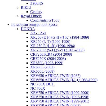
Z900RS
RIEJU
Century
Royal Enfield
Continental GT535
по модели эндуро или кросс
HONDA
AX-1 250
XR250 (E-F),(G-H),(J-K) (1984-1989)
XR250 (L-T) (1990-1996)
XR 250 R (L-R) (1990-1994)
XR 250 R (S-T),(V-Y) (1995-2005)
CRF250,R,R4 (2004-2008)
CRF250X (2004-2008)
XR650L (1993-1999)
XR650L (2002)
XR650L (2008)
XRV650 AFRICA TWIN (1987)
XRV650 AFRICA TWIN (J-L) (1988-1990)
NC 700X DCT
NC 700X
XRV750 AFRICA TWIN (1990-2000)
XRV750 AFRICA TWIN (1995-1998)
XRV750 AFRICA TWIN (1999-2001)
XRV750 AFRICA TWIN (2002)