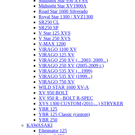
Midnight Star 950 XVSA
Midnight Star XV1900A
Road Star 1600 Silverado
Royal Star 1300 / XVZ1300
SR250 CL
SR250 SP
V Star 125 XVS
V Star 250 XVS
V-MAX 1200
VIRAGO 1100 XV
VIRAGO 125 XV
VIRAGO 250 XV (...2003, 2009...)
VIRAGO 250 XV (2005-2009 г.)
VIRAGO 535 XV (...1999)
VIRAGO 535 XV (1999...)
VIRAGO 750 XV
WILD STAR 1600 XV-A
XV 950 BOLT
XV 950 R - BOLT R-SPEC
XVS 1300 CUSTOM (2011-...) STRYKER
YBR 125
YBR 125 Classic (custom)
YBR 250
KAWASAKI
Eliminator 125