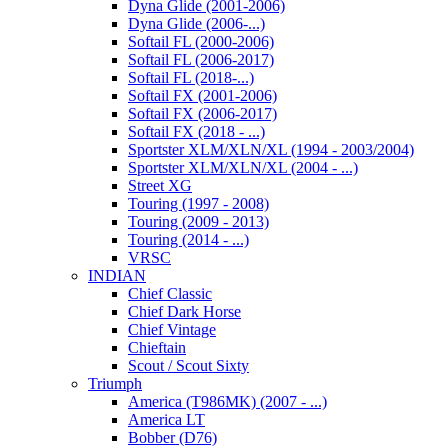
Dyna Glide (2001-2006)
Dyna Glide (2006-...)
Softail FL (2000-2006)
Softail FL (2006-2017)
Softail FL (2018-...)
Softail FX (2001-2006)
Softail FX (2006-2017)
Softail FX (2018 - ...)
Sportster XLM/XLN/XL (1994 - 2003/2004)
Sportster XLM/XLN/XL (2004 - ...)
Street XG
Touring (1997 - 2008)
Touring (2009 - 2013)
Touring (2014 - ...)
VRSC
INDIAN
Chief Classic
Chief Dark Horse
Chief Vintage
Chieftain
Scout / Scout Sixty
Triumph
America (T986MK) (2007 - ...)
America LT
Bobber (D76)