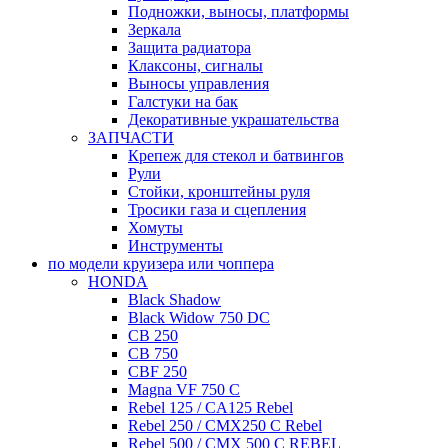
Подножки, выносы, платформы
Зеркала
Защита радиатора
Клаксоны, сигналы
Выносы управления
Галстуки на бак
Декоративные украшательства
ЗАПЧАСТИ
Крепеж для стекол и батвингов
Рули
Стойки, кронштейны руля
Тросики газа и сцепления
Хомуты
Инструменты
по модели круизера или чоппера
HONDA
Black Shadow
Black Widow 750 DC
CB 250
CB 750
CBF 250
Magna VF 750 C
Rebel 125 / CA125 Rebel
Rebel 250 / CMX250 C Rebel
Rebel 500 / CMX 500 C REBEL