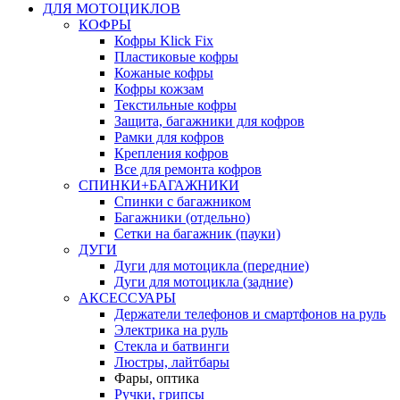
ДЛЯ МОТОЦИКЛОВ
КОФРЫ
Кофры Klick Fix
Пластиковые кофры
Кожаные кофры
Кофры кожзам
Текстильные кофры
Защита, багажники для кофров
Рамки для кофров
Крепления кофров
Все для ремонта кофров
СПИНКИ+БАГАЖНИКИ
Спинки с багажником
Багажники (отдельно)
Сетки на багажник (пауки)
ДУГИ
Дуги для мотоцикла (передние)
Дуги для мотоцикла (задние)
АКСЕССУАРЫ
Держатели телефонов и смартфонов на руль
Электрика на руль
Стекла и батвинги
Люстры, лайтбары
Фары, оптика
Ручки, грипсы