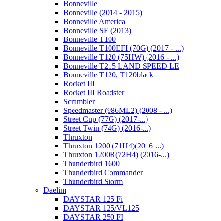
Bonneville
Bonneville (2014 - 2015)
Bonneville America
Bonneville SE (2013)
Bonneville T100
Bonneville T100EFI (70G) (2017 - ...)
Bonneville T120 (75HW) (2016 - ...)
Bonneville T215 LAND SPEED LE
Bonneville T120, T120black
Rocket III
Rocket III Roadster
Scrambler
Speedmaster (986ML2) (2008 - ...)
Street Cup (77G) (2017-...)
Street Twin (74G) (2016-...)
Thruxton
Thruxton 1200 (71H4)(2016-...)
Thruxton 1200R(72H4) (2016-...)
Thunderbird 1600
Thunderbird Commander
Thunderbird Storm
Daelim
DAYSTAR 125 Fi
DAYSTAR 125/VL125
DAYSTAR 250 FI