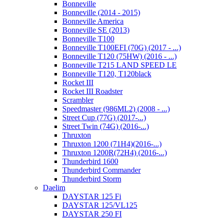
Bonneville
Bonneville (2014 - 2015)
Bonneville America
Bonneville SE (2013)
Bonneville T100
Bonneville T100EFI (70G) (2017 - ...)
Bonneville T120 (75HW) (2016 - ...)
Bonneville T215 LAND SPEED LE
Bonneville T120, T120black
Rocket III
Rocket III Roadster
Scrambler
Speedmaster (986ML2) (2008 - ...)
Street Cup (77G) (2017-...)
Street Twin (74G) (2016-...)
Thruxton
Thruxton 1200 (71H4)(2016-...)
Thruxton 1200R(72H4) (2016-...)
Thunderbird 1600
Thunderbird Commander
Thunderbird Storm
Daelim
DAYSTAR 125 Fi
DAYSTAR 125/VL125
DAYSTAR 250 FI