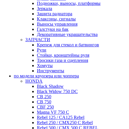
Подножки, выносы, платформы
Зеркала
Защита радиатора
Клаксоны, сигналы
Выносы управления
Галстуки на бак
Декоративные украшательства
ЗАПЧАСТИ
Крепеж для стекол и батвингов
Рули
Стойки, кронштейны руля
Тросики газа и сцепления
Хомуты
Инструменты
по модели круизера или чоппера
HONDA
Black Shadow
Black Widow 750 DC
CB 250
CB 750
CBF 250
Magna VF 750 C
Rebel 125 / CA125 Rebel
Rebel 250 / CMX250 C Rebel
Rebel 500 / CMX 500 C REBEL