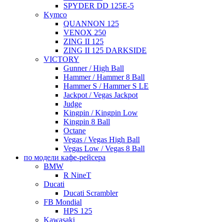
SPYDER DD 125E-5
Kymco
QUANNON 125
VENOX 250
ZING II 125
ZING II 125 DARKSIDE
VICTORY
Gunner / High Ball
Hammer / Hammer 8 Ball
Hammer S / Hammer S LE
Jackpot / Vegas Jackpot
Judge
Kingpin / Kingpin Low
Kingpin 8 Ball
Octane
Vegas / Vegas High Ball
Vegas Low / Vegas 8 Ball
по модели кафе-рейсера
BMW
R NineT
Ducati
Ducati Scrambler
FB Mondial
HPS 125
Kawasaki