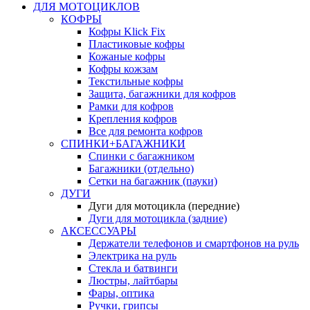
ДЛЯ МОТОЦИКЛОВ
КОФРЫ
Кофры Klick Fix
Пластиковые кофры
Кожаные кофры
Кофры кожзам
Текстильные кофры
Защита, багажники для кофров
Рамки для кофров
Крепления кофров
Все для ремонта кофров
СПИНКИ+БАГАЖНИКИ
Спинки с багажником
Багажники (отдельно)
Сетки на багажник (пауки)
ДУГИ
Дуги для мотоцикла (передние)
Дуги для мотоцикла (задние)
АКСЕССУАРЫ
Держатели телефонов и смартфонов на руль
Электрика на руль
Стекла и батвинги
Люстры, лайтбары
Фары, оптика
Ручки, грипсы