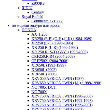
Z900RS
RIEJU
Century
Royal Enfield
Continental GT535
по модели эндуро или кросс
HONDA
AX-1 250
XR250 (E-F),(G-H),(J-K) (1984-1989)
XR250 (L-T) (1990-1996)
XR 250 R (L-R) (1990-1994)
XR 250 R (S-T),(V-Y) (1995-2005)
CRF250,R,R4 (2004-2008)
CRF250X (2004-2008)
XR650L (1993-1999)
XR650L (2002)
XR650L (2008)
XRV650 AFRICA TWIN (1987)
XRV650 AFRICA TWIN (J-L) (1988-1990)
NC 700X DCT
NC 700X
XRV750 AFRICA TWIN (1990-2000)
XRV750 AFRICA TWIN (1995-1998)
XRV750 AFRICA TWIN (1999-2001)
XRV750 AFRICA TWIN (2002)