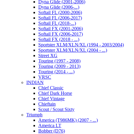
Dyna Glide (2001-2006)
Dyna Glide (2006-...)
Softail FL (2000-2006)
Softail FL (2006-2017)
Softail FL (2018-...)
Softail FX (2001-2006)
Softail FX (2006-2017)
Softail FX (2018 - ...)
Sportster XLM/XLN/XL (1994 - 2003/2004)
Sportster XLM/XLN/XL (2004 - ...)
Street XG
Touring (1997 - 2008)
Touring (2009 - 2013)
Touring (2014 - ...)
VRSC
INDIAN
Chief Classic
Chief Dark Horse
Chief Vintage
Chieftain
Scout / Scout Sixty
Triumph
America (T986MK) (2007 - ...)
America LT
Bobber (D76)