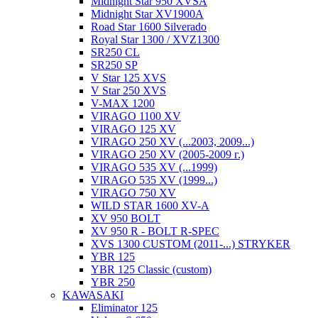
Midnight Star 950 XVSA
Midnight Star XV1900A
Road Star 1600 Silverado
Royal Star 1300 / XVZ1300
SR250 CL
SR250 SP
V Star 125 XVS
V Star 250 XVS
V-MAX 1200
VIRAGO 1100 XV
VIRAGO 125 XV
VIRAGO 250 XV (...2003, 2009...)
VIRAGO 250 XV (2005-2009 г.)
VIRAGO 535 XV (...1999)
VIRAGO 535 XV (1999...)
VIRAGO 750 XV
WILD STAR 1600 XV-A
XV 950 BOLT
XV 950 R - BOLT R-SPEC
XVS 1300 CUSTOM (2011-...) STRYKER
YBR 125
YBR 125 Classic (custom)
YBR 250
KAWASAKI
Eliminator 125