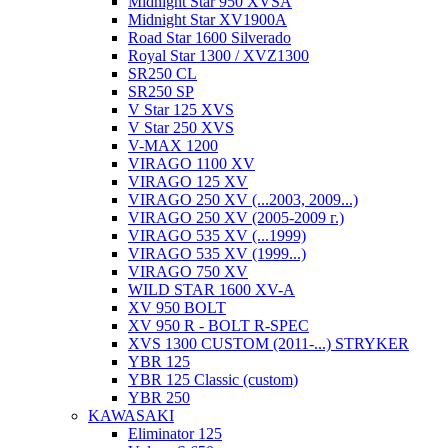
Midnight Star 950 XVSA
Midnight Star XV1900A
Road Star 1600 Silverado
Royal Star 1300 / XVZ1300
SR250 CL
SR250 SP
V Star 125 XVS
V Star 250 XVS
V-MAX 1200
VIRAGO 1100 XV
VIRAGO 125 XV
VIRAGO 250 XV (...2003, 2009...)
VIRAGO 250 XV (2005-2009 г.)
VIRAGO 535 XV (...1999)
VIRAGO 535 XV (1999...)
VIRAGO 750 XV
WILD STAR 1600 XV-A
XV 950 BOLT
XV 950 R - BOLT R-SPEC
XVS 1300 CUSTOM (2011-...) STRYKER
YBR 125
YBR 125 Classic (custom)
YBR 250
KAWASAKI
Eliminator 125