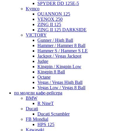
SPYDER DD 125E-5
Kymco
QUANNON 125
VENOX 250
ZING II 125
ZING II 125 DARKSIDE
VICTORY
Gunner / High Ball
Hammer / Hammer 8 Ball
Hammer S / Hammer S LE
Jackpot / Vegas Jackpot
Judge
Kingpin / Kingpin Low
Kingpin 8 Ball
Octane
Vegas / Vegas High Ball
Vegas Low / Vegas 8 Ball
по модели кафе-рейсера
BMW
R NineT
Ducati
Ducati Scrambler
FB Mondial
HPS 125
Kawasaki