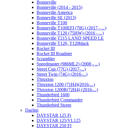
Bonneville
Bonneville (2014 - 2015)
Bonneville America
Bonneville SE (2013)
Bonneville T100
Bonneville T100EFI (70G) (2017 - ...)
Bonneville T120 (75HW) (2016 - ...)
Bonneville T215 LAND SPEED LE
Bonneville T120, T120black
Rocket III
Rocket III Roadster
Scrambler
Speedmaster (986ML2) (2008 - ...)
Street Cup (77G) (2017-...)
Street Twin (74G) (2016-...)
Thruxton
Thruxton 1200 (71H4)(2016-...)
Thruxton 1200R(72H4) (2016-...)
Thunderbird 1600
Thunderbird Commander
Thunderbird Storm
Daelim
DAYSTAR 125 Fi
DAYSTAR 125/VL125
DAYSTAR 250 FI