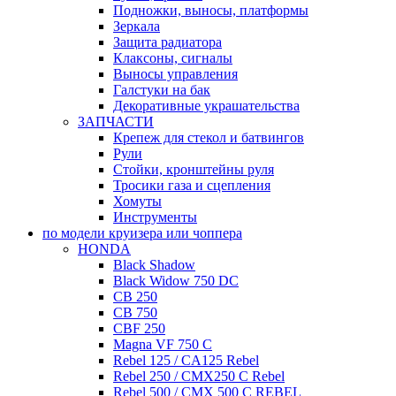
Подножки, выносы, платформы
Зеркала
Защита радиатора
Клаксоны, сигналы
Выносы управления
Галстуки на бак
Декоративные украшательства
ЗАПЧАСТИ
Крепеж для стекол и батвингов
Рули
Стойки, кронштейны руля
Тросики газа и сцепления
Хомуты
Инструменты
по модели круизера или чоппера
HONDA
Black Shadow
Black Widow 750 DC
CB 250
CB 750
CBF 250
Magna VF 750 C
Rebel 125 / CA125 Rebel
Rebel 250 / CMX250 C Rebel
Rebel 500 / CMX 500 C REBEL