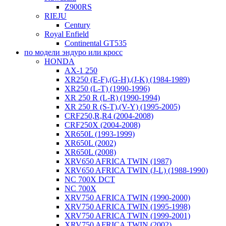
Z900RS
RIEJU
Century
Royal Enfield
Continental GT535
по модели эндуро или кросс
HONDA
AX-1 250
XR250 (E-F),(G-H),(J-K) (1984-1989)
XR250 (L-T) (1990-1996)
XR 250 R (L-R) (1990-1994)
XR 250 R (S-T),(V-Y) (1995-2005)
CRF250,R,R4 (2004-2008)
CRF250X (2004-2008)
XR650L (1993-1999)
XR650L (2002)
XR650L (2008)
XRV650 AFRICA TWIN (1987)
XRV650 AFRICA TWIN (J-L) (1988-1990)
NC 700X DCT
NC 700X
XRV750 AFRICA TWIN (1990-2000)
XRV750 AFRICA TWIN (1995-1998)
XRV750 AFRICA TWIN (1999-2001)
XRV750 AFRICA TWIN (2002)