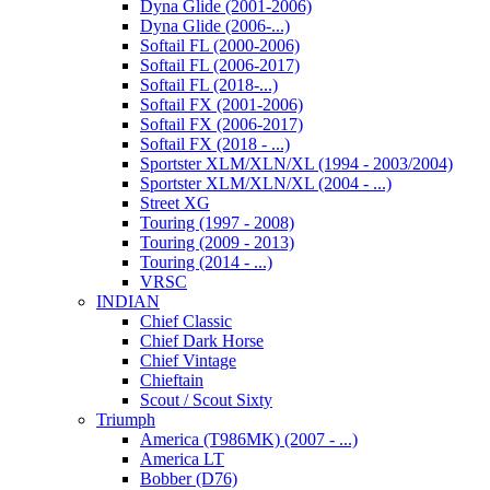
Dyna Glide (2001-2006)
Dyna Glide (2006-...)
Softail FL (2000-2006)
Softail FL (2006-2017)
Softail FL (2018-...)
Softail FX (2001-2006)
Softail FX (2006-2017)
Softail FX (2018 - ...)
Sportster XLM/XLN/XL (1994 - 2003/2004)
Sportster XLM/XLN/XL (2004 - ...)
Street XG
Touring (1997 - 2008)
Touring (2009 - 2013)
Touring (2014 - ...)
VRSC
INDIAN
Chief Classic
Chief Dark Horse
Chief Vintage
Chieftain
Scout / Scout Sixty
Triumph
America (T986MK) (2007 - ...)
America LT
Bobber (D76)