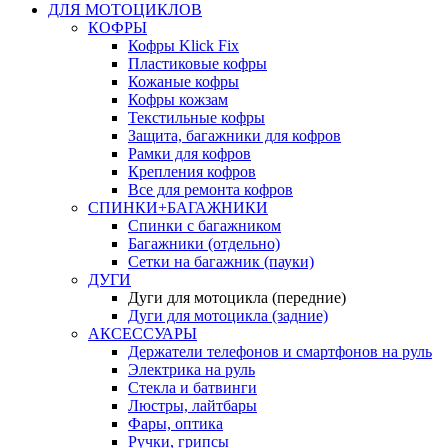
ДЛЯ МОТОЦИКЛОВ
КОФРЫ
Кофры Klick Fix
Пластиковые кофры
Кожаные кофры
Кофры кожзам
Текстильные кофры
Защита, багажники для кофров
Рамки для кофров
Крепления кофров
Все для ремонта кофров
СПИНКИ+БАГАЖНИКИ
Спинки с багажником
Багажники (отдельно)
Сетки на багажник (пауки)
ДУГИ
Дуги для мотоцикла (передние)
Дуги для мотоцикла (задние)
АКСЕССУАРЫ
Держатели телефонов и смартфонов на руль
Электрика на руль
Стекла и батвинги
Люстры, лайтбары
Фары, оптика
Ручки, грипсы