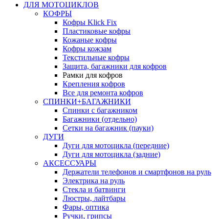
ДЛЯ МОТОЦИКЛОВ
КОФРЫ
Кофры Klick Fix
Пластиковые кофры
Кожаные кофры
Кофры кожзам
Текстильные кофры
Защита, багажники для кофров
Рамки для кофров
Крепления кофров
Все для ремонта кофров
СПИНКИ+БАГАЖНИКИ
Спинки с багажником
Багажники (отдельно)
Сетки на багажник (пауки)
ДУГИ
Дуги для мотоцикла (передние)
Дуги для мотоцикла (задние)
АКСЕССУАРЫ
Держатели телефонов и смартфонов на руль
Электрика на руль
Стекла и батвинги
Люстры, лайтбары
Фары, оптика
Ручки, грипсы