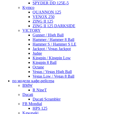
SPYDER DD 125E-5
Kymco
QUANNON 125
VENOX 250
ZING II 125
ZING II 125 DARKSIDE
VICTORY
Gunner / High Ball
Hammer / Hammer 8 Ball
Hammer S / Hammer S LE
Jackpot / Vegas Jackpot
Judge
Kingpin / Kingpin Low
Kingpin 8 Ball
Octane
Vegas / Vegas High Ball
Vegas Low / Vegas 8 Ball
по модели кафе-рейсера
BMW
R NineT
Ducati
Ducati Scrambler
FB Mondial
HPS 125
Kawasaki