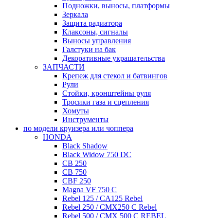
Подножки, выносы, платформы
Зеркала
Защита радиатора
Клаксоны, сигналы
Выносы управления
Галстуки на бак
Декоративные украшательства
ЗАПЧАСТИ
Крепеж для стекол и батвингов
Рули
Стойки, кронштейны руля
Тросики газа и сцепления
Хомуты
Инструменты
по модели круизера или чоппера
HONDA
Black Shadow
Black Widow 750 DC
CB 250
CB 750
CBF 250
Magna VF 750 C
Rebel 125 / CA125 Rebel
Rebel 250 / CMX250 C Rebel
Rebel 500 / CMX 500 C REBEL