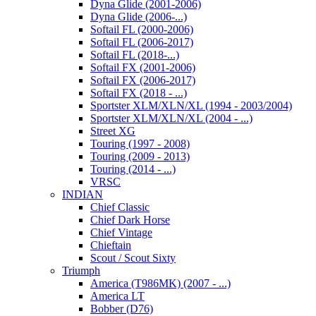
Dyna Glide (2001-2006)
Dyna Glide (2006-...)
Softail FL (2000-2006)
Softail FL (2006-2017)
Softail FL (2018-...)
Softail FX (2001-2006)
Softail FX (2006-2017)
Softail FX (2018 - ...)
Sportster XLM/XLN/XL (1994 - 2003/2004)
Sportster XLM/XLN/XL (2004 - ...)
Street XG
Touring (1997 - 2008)
Touring (2009 - 2013)
Touring (2014 - ...)
VRSC
INDIAN
Chief Classic
Chief Dark Horse
Chief Vintage
Chieftain
Scout / Scout Sixty
Triumph
America (T986MK) (2007 - ...)
America LT
Bobber (D76)