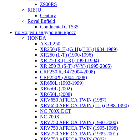
Z900RS
RIEJU
Century
Royal Enfield
Continental GT535
по модели эндуро или кросс
HONDA
AX-1 250
XR250 (E-F),(G-H),(J-K) (1984-1989)
XR250 (L-T) (1990-1996)
XR 250 R (L-R) (1990-1994)
XR 250 R (S-T),(V-Y) (1995-2005)
CRF250,R,R4 (2004-2008)
CRF250X (2004-2008)
XR650L (1993-1999)
XR650L (2002)
XR650L (2008)
XRV650 AFRICA TWIN (1987)
XRV650 AFRICA TWIN (J-L) (1988-1990)
NC 700X DCT
NC 700X
XRV750 AFRICA TWIN (1990-2000)
XRV750 AFRICA TWIN (1995-1998)
XRV750 AFRICA TWIN (1999-2001)
XRV750 AFRICA TWIN (2002)