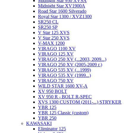
Midnight Star 950 XVSA
Midnight Star XV1900A
Road Star 1600 Silverado
Royal Star 1300 / XVZ1300
SR250 CL
SR250 SP
V Star 125 XVS
V Star 250 XVS
V-MAX 1200
VIRAGO 1100 XV
VIRAGO 125 XV
VIRAGO 250 XV (...2003, 2009...)
VIRAGO 250 XV (2005-2009 г.)
VIRAGO 535 XV (...1999)
VIRAGO 535 XV (1999...)
VIRAGO 750 XV
WILD STAR 1600 XV-A
XV 950 BOLT
XV 950 R - BOLT R-SPEC
XVS 1300 CUSTOM (2011-...) STRYKER
YBR 125
YBR 125 Classic (custom)
YBR 250
KAWASAKI
Eliminator 125