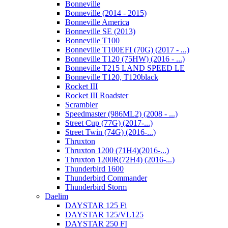
Bonneville
Bonneville (2014 - 2015)
Bonneville America
Bonneville SE (2013)
Bonneville T100
Bonneville T100EFI (70G) (2017 - ...)
Bonneville T120 (75HW) (2016 - ...)
Bonneville T215 LAND SPEED LE
Bonneville T120, T120black
Rocket III
Rocket III Roadster
Scrambler
Speedmaster (986ML2) (2008 - ...)
Street Cup (77G) (2017-...)
Street Twin (74G) (2016-...)
Thruxton
Thruxton 1200 (71H4)(2016-...)
Thruxton 1200R(72H4) (2016-...)
Thunderbird 1600
Thunderbird Commander
Thunderbird Storm
Daelim
DAYSTAR 125 Fi
DAYSTAR 125/VL125
DAYSTAR 250 FI