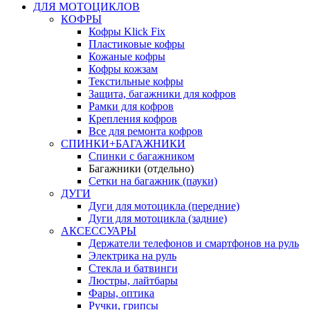
ДЛЯ МОТОЦИКЛОВ
КОФРЫ
Кофры Klick Fix
Пластиковые кофры
Кожаные кофры
Кофры кожзам
Текстильные кофры
Защита, багажники для кофров
Рамки для кофров
Крепления кофров
Все для ремонта кофров
СПИНКИ+БАГАЖНИКИ
Спинки с багажником
Багажники (отдельно)
Сетки на багажник (пауки)
ДУГИ
Дуги для мотоцикла (передние)
Дуги для мотоцикла (задние)
АКСЕССУАРЫ
Держатели телефонов и смартфонов на руль
Электрика на руль
Стекла и батвинги
Люстры, лайтбары
Фары, оптика
Ручки, грипсы