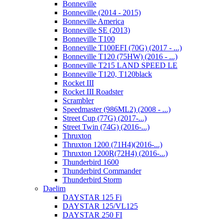
Bonneville
Bonneville (2014 - 2015)
Bonneville America
Bonneville SE (2013)
Bonneville T100
Bonneville T100EFI (70G) (2017 - ...)
Bonneville T120 (75HW) (2016 - ...)
Bonneville T215 LAND SPEED LE
Bonneville T120, T120black
Rocket III
Rocket III Roadster
Scrambler
Speedmaster (986ML2) (2008 - ...)
Street Cup (77G) (2017-...)
Street Twin (74G) (2016-...)
Thruxton
Thruxton 1200 (71H4)(2016-...)
Thruxton 1200R(72H4) (2016-...)
Thunderbird 1600
Thunderbird Commander
Thunderbird Storm
Daelim
DAYSTAR 125 Fi
DAYSTAR 125/VL125
DAYSTAR 250 FI