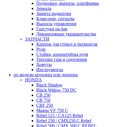
Подножки, выносы, платформы
Зеркала
Защита радиатора
Клаксоны, сигналы
Выносы управления
Галстуки на бак
Декоративные украшательства
ЗАПЧАСТИ
Крепеж для стекол и батвингов
Рули
Стойки, кронштейны руля
Тросики газа и сцепления
Хомуты
Инструменты
по модели круизера или чоппера
HONDA
Black Shadow
Black Widow 750 DC
CB 250
CB 750
CBF 250
Magna VF 750 C
Rebel 125 / CA125 Rebel
Rebel 250 / CMX250 C Rebel
Rebel 500 / CMX 500 C REBEL