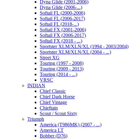
Dyna Glide (2001-2006)
Dyna Glide (2006-...)
Softail FL (2000-2006)
Softail FL (2006-2017)
Softail FL (2018-...)
Softail FX (2001-2006)
Softail FX (2006-2017)
Softail FX (2018 - ...)
Sportster XLM/XLN/XL (1994 - 2003/2004)
Sportster XLM/XLN/XL (2004 - ...)
Street XG
Touring (1997 - 2008)
Touring (2009 - 2013)
Touring (2014 - ...)
VRSC
INDIAN
Chief Classic
Chief Dark Horse
Chief Vintage
Chieftain
Scout / Scout Sixty
Triumph
America (T986MK) (2007 - ...)
America LT
Bobber (D76)