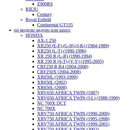
Z900RS
RIEJU
Century
Royal Enfield
Continental GT535
по модели эндуро или кросс
HONDA
AX-1 250
XR250 (E-F),(G-H),(J-K) (1984-1989)
XR250 (L-T) (1990-1996)
XR 250 R (L-R) (1990-1994)
XR 250 R (S-T),(V-Y) (1995-2005)
CRF250,R,R4 (2004-2008)
CRF250X (2004-2008)
XR650L (1993-1999)
XR650L (2002)
XR650L (2008)
XRV650 AFRICA TWIN (1987)
XRV650 AFRICA TWIN (J-L) (1988-1990)
NC 700X DCT
NC 700X
XRV750 AFRICA TWIN (1990-2000)
XRV750 AFRICA TWIN (1995-1998)
XRV750 AFRICA TWIN (1999-2001)
XRV750 AFRICA TWIN (2002)