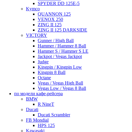
SPYDER DD 125E-5
Kymco
QUANNON 125
VENOX 250
ZING II 125
ZING II 125 DARKSIDE
VICTORY
Gunner / High Ball
Hammer / Hammer 8 Ball
Hammer S / Hammer S LE
Jackpot / Vegas Jackpot
Judge
Kingpin / Kingpin Low
Kingpin 8 Ball
Octane
Vegas / Vegas High Ball
Vegas Low / Vegas 8 Ball
по модели кафе-рейсера
BMW
R NineT
Ducati
Ducati Scrambler
FB Mondial
HPS 125
Kawasaki