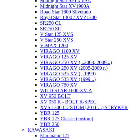
Midnight Star 950 XVSA
Midnight Star XV1900A
Road Star 1600 Silverado
Royal Star 1300 / XVZ1300
SR250 CL
SR250 SP
V Star 125 XVS
V Star 250 XVS
V-MAX 1200
VIRAGO 1100 XV
VIRAGO 125 XV
VIRAGO 250 XV (...2003, 2009...)
VIRAGO 250 XV (2005-2009 г.)
VIRAGO 535 XV (...1999)
VIRAGO 535 XV (1999...)
VIRAGO 750 XV
WILD STAR 1600 XV-A
XV 950 BOLT
XV 950 R - BOLT R-SPEC
XVS 1300 CUSTOM (2011-...) STRYKER
YBR 125
YBR 125 Classic (custom)
YBR 250
KAWASAKI
Eliminator 125