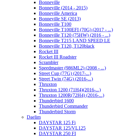
Bonneville
Bonneville (2014 - 2015)
Bonneville America
Bonneville SE (2013)
Bonneville T100
Bonneville T100EFI (70G) (2017 - ...)
Bonneville T120 (75HW) (2016 - ...)
Bonneville T215 LAND SPEED LE
Bonneville T120, T120black
Rocket III
Rocket III Roadster
Scrambler
Speedmaster (986ML2) (2008 - ...)
Street Cup (77G) (2017-...)
Street Twin (74G) (2016-...)
Thruxton
Thruxton 1200 (71H4)(2016-...)
Thruxton 1200R(72H4) (2016-...)
Thunderbird 1600
Thunderbird Commander
Thunderbird Storm
Daelim
DAYSTAR 125 Fi
DAYSTAR 125/VL125
DAYSTAR 250 FI