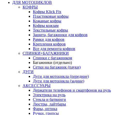
ДЛЯ МОТОЦИКЛОВ
КОФРЫ
Кофры Klick Fix
Пластиковые кофры
Кожаные кофры
Кофры кожзам
Текстильные кофры
Защита, багажники для кофров
Рамки для кофров
Крепления кофров
Все для ремонта кофров
СПИНКИ+БАГАЖНИКИ
Спинки с багажником
Багажники (отдельно)
Сетки на багажник (пауки)
ДУГИ
Дуги для мотоцикла (передние)
Дуги для мотоцикла (задние)
АКСЕССУАРЫ
Держатели телефонов и смартфонов на руль
Электрика на руль
Стекла и батвинги
Люстры, лайтбары
Фары, оптика
Ручки, грипсы