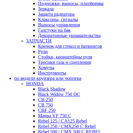
Подножки, выносы, платформы
Зеркала
Защита радиатора
Клаксоны, сигналы
Выносы управления
Галстуки на бак
Декоративные украшательства
ЗАПЧАСТИ
Крепеж для стекол и батвингов
Рули
Стойки, кронштейны руля
Тросики газа и сцепления
Хомуты
Инструменты
по модели круизера или чоппера
HONDA
Black Shadow
Black Widow 750 DC
CB 250
CB 750
CBF 250
Magna VF 750 C
Rebel 125 / CA125 Rebel
Rebel 250 / CMX250 C Rebel
Rebel 500 / CMX 500 C REBEL