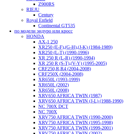
Z900RS
RIEJU
Century
Royal Enfield
Continental GT535
по модели эндуро или кросс
HONDA
AX-1 250
XR250 (E-F),(G-H),(J-K) (1984-1989)
XR250 (L-T) (1990-1996)
XR 250 R (L-R) (1990-1994)
XR 250 R (S-T),(V-Y) (1995-2005)
CRF250,R,R4 (2004-2008)
CRF250X (2004-2008)
XR650L (1993-1999)
XR650L (2002)
XR650L (2008)
XRV650 AFRICA TWIN (1987)
XRV650 AFRICA TWIN (J-L) (1988-1990)
NC 700X DCT
NC 700X
XRV750 AFRICA TWIN (1990-2000)
XRV750 AFRICA TWIN (1995-1998)
XRV750 AFRICA TWIN (1999-2001)
XRV750 AFRICA TWIN (2002)