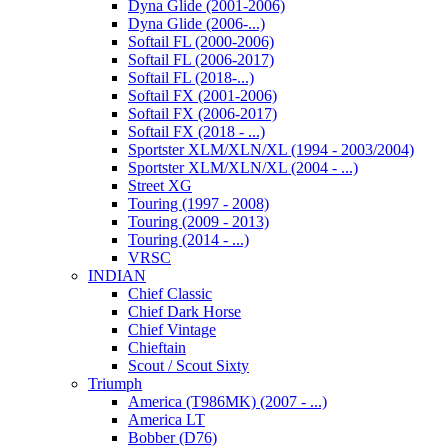
Dyna Glide (2001-2006)
Dyna Glide (2006-...)
Softail FL (2000-2006)
Softail FL (2006-2017)
Softail FL (2018-...)
Softail FX (2001-2006)
Softail FX (2006-2017)
Softail FX (2018 - ...)
Sportster XLM/XLN/XL (1994 - 2003/2004)
Sportster XLM/XLN/XL (2004 - ...)
Street XG
Touring (1997 - 2008)
Touring (2009 - 2013)
Touring (2014 - ...)
VRSC
INDIAN
Chief Classic
Chief Dark Horse
Chief Vintage
Chieftain
Scout / Scout Sixty
Triumph
America (T986MK) (2007 - ...)
America LT
Bobber (D76)