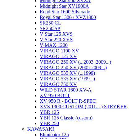
Midnight Star 950 XVSA
Midnight Star XV1900A
Road Star 1600 Silverado
Royal Star 1300 / XVZ1300
SR250 CL
SR250 SP
V Star 125 XVS
V Star 250 XVS
V-MAX 1200
VIRAGO 1100 XV
VIRAGO 125 XV
VIRAGO 250 XV (...2003, 2009...)
VIRAGO 250 XV (2005-2009 г.)
VIRAGO 535 XV (...1999)
VIRAGO 535 XV (1999...)
VIRAGO 750 XV
WILD STAR 1600 XV-A
XV 950 BOLT
XV 950 R - BOLT R-SPEC
XVS 1300 CUSTOM (2011-...) STRYKER
YBR 125
YBR 125 Classic (custom)
YBR 250
KAWASAKI
Eliminator 125