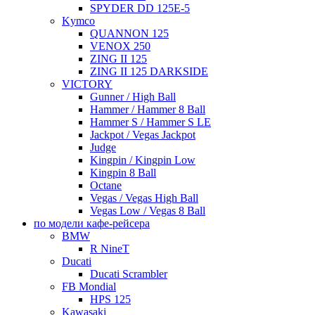
SPYDER DD 125E-5
Kymco
QUANNON 125
VENOX 250
ZING II 125
ZING II 125 DARKSIDE
VICTORY
Gunner / High Ball
Hammer / Hammer 8 Ball
Hammer S / Hammer S LE
Jackpot / Vegas Jackpot
Judge
Kingpin / Kingpin Low
Kingpin 8 Ball
Octane
Vegas / Vegas High Ball
Vegas Low / Vegas 8 Ball
по модели кафе-рейсера
BMW
R NineT
Ducati
Ducati Scrambler
FB Mondial
HPS 125
Kawasaki