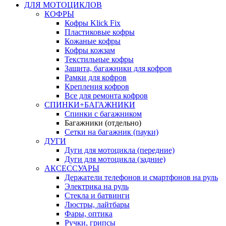
ДЛЯ МОТОЦИКЛОВ
КОФРЫ
Кофры Klick Fix
Пластиковые кофры
Кожаные кофры
Кофры кожзам
Текстильные кофры
Защита, багажники для кофров
Рамки для кофров
Крепления кофров
Все для ремонта кофров
СПИНКИ+БАГАЖНИКИ
Спинки с багажником
Багажники (отдельно)
Сетки на багажник (пауки)
ДУГИ
Дуги для мотоцикла (передние)
Дуги для мотоцикла (задние)
АКСЕССУАРЫ
Держатели телефонов и смартфонов на руль
Электрика на руль
Стекла и батвинги
Люстры, лайтбары
Фары, оптика
Ручки, грипсы