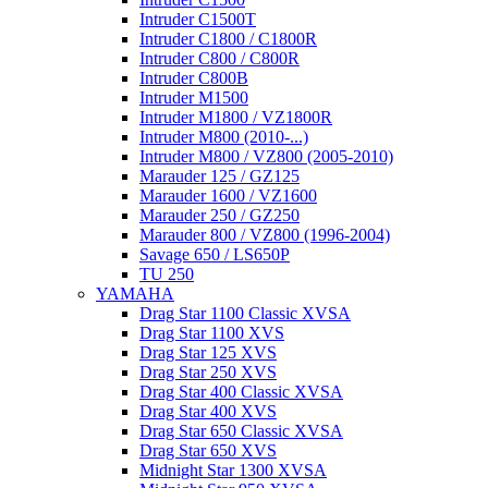
Intruder C1500T
Intruder C1800 / C1800R
Intruder C800 / C800R
Intruder C800B
Intruder M1500
Intruder M1800 / VZ1800R
Intruder M800 (2010-...)
Intruder M800 / VZ800 (2005-2010)
Marauder 125 / GZ125
Marauder 1600 / VZ1600
Marauder 250 / GZ250
Marauder 800 / VZ800 (1996-2004)
Savage 650 / LS650P
TU 250
YAMAHA
Drag Star 1100 Classic XVSA
Drag Star 1100 XVS
Drag Star 125 XVS
Drag Star 250 XVS
Drag Star 400 Classic XVSA
Drag Star 400 XVS
Drag Star 650 Classic XVSA
Drag Star 650 XVS
Midnight Star 1300 XVSA