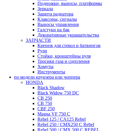
Подножки, выносы, платформы
Зеркала
Защита радиатора
Клаксоны, сигналы
Выносы управления
Галстуки на бак
Декоративные украшательства
ЗАПЧАСТИ
Крепеж для стекол и батвингов
Рули
Стойки, кронштейны руля
Тросики газа и сцепления
Хомуты
Инструменты
по модели круизера или чоппера
HONDA
Black Shadow
Black Widow 750 DC
CB 250
CB 750
CBF 250
Magna VF 750 C
Rebel 125 / CA125 Rebel
Rebel 250 / CMX250 C Rebel
Rebel 500 / CMX 500 C REBEL