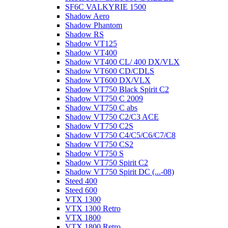
SF6C VALKYRIE 1500
Shadow Aero
Shadow Phantom
Shadow RS
Shadow VT125
Shadow VT400
Shadow VT400 CL/ 400 DX/VLX
Shadow VT600 CD/CDLS
Shadow VT600 DX/VLX
Shadow VT750 Black Spirit C2
Shadow VT750 C 2009
Shadow VT750 C abs
Shadow VT750 C2/C3 ACE
Shadow VT750 C2S
Shadow VT750 C4/C5/C6/C7/C8
Shadow VT750 CS2
Shadow VT750 S
Shadow VT750 Spirit C2
Shadow VT750 Spirit DC (...-08)
Steed 400
Steed 600
VTX 1300
VTX 1300 Retro
VTX 1800
VTX 1800 Retro