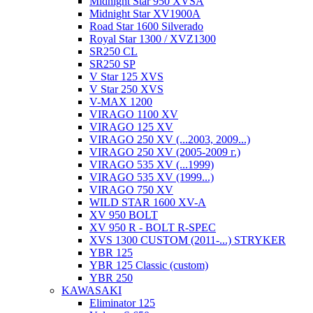
Midnight Star 950 XVSA
Midnight Star XV1900A
Road Star 1600 Silverado
Royal Star 1300 / XVZ1300
SR250 CL
SR250 SP
V Star 125 XVS
V Star 250 XVS
V-MAX 1200
VIRAGO 1100 XV
VIRAGO 125 XV
VIRAGO 250 XV (...2003, 2009...)
VIRAGO 250 XV (2005-2009 г.)
VIRAGO 535 XV (...1999)
VIRAGO 535 XV (1999...)
VIRAGO 750 XV
WILD STAR 1600 XV-A
XV 950 BOLT
XV 950 R - BOLT R-SPEC
XVS 1300 CUSTOM (2011-...) STRYKER
YBR 125
YBR 125 Classic (custom)
YBR 250
KAWASAKI
Eliminator 125