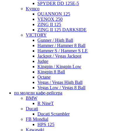
SPYDER DD 125E-5
Kymco
QUANNON 125
VENOX 250
ZING II 125
ZING II 125 DARKSIDE
VICTORY
Gunner / High Ball
Hammer / Hammer 8 Ball
Hammer S / Hammer S LE
Jackpot / Vegas Jackpot
Judge
Kingpin / Kingpin Low
Kingpin 8 Ball
Octane
Vegas / Vegas High Ball
Vegas Low / Vegas 8 Ball
по модели кафе-рейсера
BMW
R NineT
Ducati
Ducati Scrambler
FB Mondial
HPS 125
Kawasaki