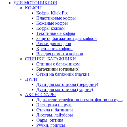
ДЛЯ МОТОЦИКЛОВ
КОФРЫ
Кофры Klick Fix
Пластиковые кофры
Кожаные кофры
Кофры кожзам
Текстильные кофры
Защита, багажники для кофров
Рамки для кофров
Крепления кофров
Все для ремонта кофров
СПИНКИ+БАГАЖНИКИ
Спинки с багажником
Багажники (отдельно)
Сетки на багажник (пауки)
ДУГИ
Дуги для мотоцикла (передние)
Дуги для мотоцикла (задние)
АКСЕССУАРЫ
Держатели телефонов и смартфонов на руль
Электрика на руль
Стекла и батвинги
Люстры, лайтбары
Фары, оптика
Ручки, грипсы