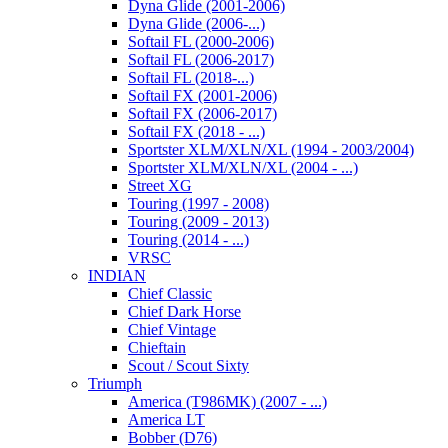
Dyna Glide (2001-2006)
Dyna Glide (2006-...)
Softail FL (2000-2006)
Softail FL (2006-2017)
Softail FL (2018-...)
Softail FX (2001-2006)
Softail FX (2006-2017)
Softail FX (2018 - ...)
Sportster XLM/XLN/XL (1994 - 2003/2004)
Sportster XLM/XLN/XL (2004 - ...)
Street XG
Touring (1997 - 2008)
Touring (2009 - 2013)
Touring (2014 - ...)
VRSC
INDIAN
Chief Classic
Chief Dark Horse
Chief Vintage
Chieftain
Scout / Scout Sixty
Triumph
America (T986MK) (2007 - ...)
America LT
Bobber (D76)