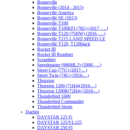
Bonneville
Bonneville (2014 - 2015)
Bonneville America
Bonneville SE (2013)
Bonneville T100
Bonneville T100EFI (70G) (2017 - ...)
Bonneville T120 (75HW) (2016 - ...)
Bonneville T215 LAND SPEED LE
Bonneville T120, T120black
Rocket III
Rocket III Roadster
Scrambler
Speedmaster (986ML2) (2008 - ...)
Street Cup (77G) (2017-...)
Street Twin (74G) (2016-...)
Thruxton
Thruxton 1200 (71H4)(2016-...)
Thruxton 1200R(72H4) (2016-...)
Thunderbird 1600
Thunderbird Commander
Thunderbird Storm
Daelim
DAYSTAR 125 Fi
DAYSTAR 125/VL125
DAYSTAR 250 FI