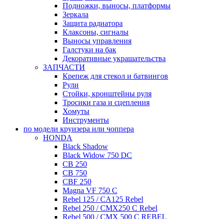
Подножки, выносы, платформы
Зеркала
Защита радиатора
Клаксоны, сигналы
Выносы управления
Галстуки на бак
Декоративные украшательства
ЗАПЧАСТИ
Крепеж для стекол и батвингов
Рули
Стойки, кронштейны руля
Тросики газа и сцепления
Хомуты
Инструменты
по модели круизера или чоппера
HONDA
Black Shadow
Black Widow 750 DC
CB 250
CB 750
CBF 250
Magna VF 750 C
Rebel 125 / CA125 Rebel
Rebel 250 / CMX250 C Rebel
Rebel 500 / CMX 500 C REBEL