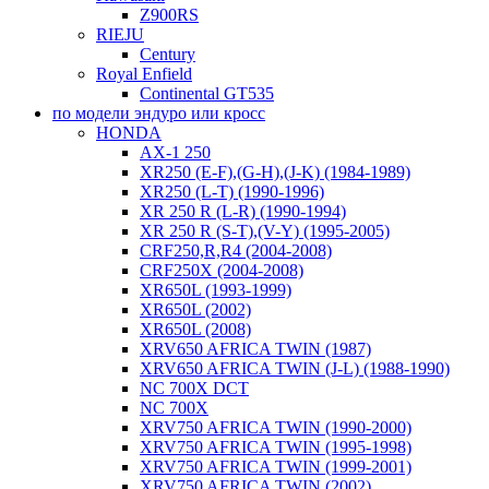
Z900RS
RIEJU
Century
Royal Enfield
Continental GT535
по модели эндуро или кросс
HONDA
AX-1 250
XR250 (E-F),(G-H),(J-K) (1984-1989)
XR250 (L-T) (1990-1996)
XR 250 R (L-R) (1990-1994)
XR 250 R (S-T),(V-Y) (1995-2005)
CRF250,R,R4 (2004-2008)
CRF250X (2004-2008)
XR650L (1993-1999)
XR650L (2002)
XR650L (2008)
XRV650 AFRICA TWIN (1987)
XRV650 AFRICA TWIN (J-L) (1988-1990)
NC 700X DCT
NC 700X
XRV750 AFRICA TWIN (1990-2000)
XRV750 AFRICA TWIN (1995-1998)
XRV750 AFRICA TWIN (1999-2001)
XRV750 AFRICA TWIN (2002)