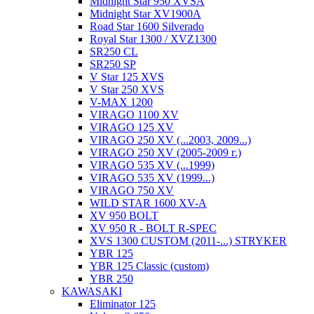
Midnight Star 950 XVSA
Midnight Star XV1900A
Road Star 1600 Silverado
Royal Star 1300 / XVZ1300
SR250 CL
SR250 SP
V Star 125 XVS
V Star 250 XVS
V-MAX 1200
VIRAGO 1100 XV
VIRAGO 125 XV
VIRAGO 250 XV (...2003, 2009...)
VIRAGO 250 XV (2005-2009 г.)
VIRAGO 535 XV (...1999)
VIRAGO 535 XV (1999...)
VIRAGO 750 XV
WILD STAR 1600 XV-A
XV 950 BOLT
XV 950 R - BOLT R-SPEC
XVS 1300 CUSTOM (2011-...) STRYKER
YBR 125
YBR 125 Classic (custom)
YBR 250
KAWASAKI
Eliminator 125