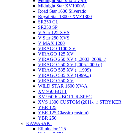
Midnight Star 950 XVSA
Midnight Star XV1900A
Road Star 1600 Silverado
Royal Star 1300 / XVZ1300
SR250 CL
SR250 SP
V Star 125 XVS
V Star 250 XVS
V-MAX 1200
VIRAGO 1100 XV
VIRAGO 125 XV
VIRAGO 250 XV (...2003, 2009...)
VIRAGO 250 XV (2005-2009 г.)
VIRAGO 535 XV (...1999)
VIRAGO 535 XV (1999...)
VIRAGO 750 XV
WILD STAR 1600 XV-A
XV 950 BOLT
XV 950 R - BOLT R-SPEC
XVS 1300 CUSTOM (2011-...) STRYKER
YBR 125
YBR 125 Classic (custom)
YBR 250
KAWASAKI
Eliminator 125