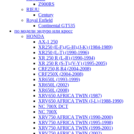
Z900RS
RIEJU
Century
Royal Enfield
Continental GT535
по модели эндуро или кросс
HONDA
AX-1 250
XR250 (E-F),(G-H),(J-K) (1984-1989)
XR250 (L-T) (1990-1996)
XR 250 R (L-R) (1990-1994)
XR 250 R (S-T),(V-Y) (1995-2005)
CRF250,R,R4 (2004-2008)
CRF250X (2004-2008)
XR650L (1993-1999)
XR650L (2002)
XR650L (2008)
XRV650 AFRICA TWIN (1987)
XRV650 AFRICA TWIN (J-L) (1988-1990)
NC 700X DCT
NC 700X
XRV750 AFRICA TWIN (1990-2000)
XRV750 AFRICA TWIN (1995-1998)
XRV750 AFRICA TWIN (1999-2001)
XRV750 AFRICA TWIN (2002)