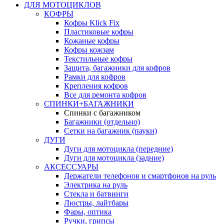
ДЛЯ МОТОЦИКЛОВ
КОФРЫ
Кофры Klick Fix
Пластиковые кофры
Кожаные кофры
Кофры кожзам
Текстильные кофры
Защита, багажники для кофров
Рамки для кофров
Крепления кофров
Все для ремонта кофров
СПИНКИ+БАГАЖНИКИ
Спинки с багажником
Багажники (отдельно)
Сетки на багажник (пауки)
ДУГИ
Дуги для мотоцикла (передние)
Дуги для мотоцикла (задние)
АКСЕССУАРЫ
Держатели телефонов и смартфонов на руль
Электрика на руль
Стекла и батвинги
Люстры, лайтбары
Фары, оптика
Ручки, грипсы