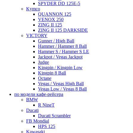
SPYDER DD 125E-5
Kymco
QUANNON 125
VENOX 250
ZING II 125
ZING II 125 DARKSIDE
VICTORY
Gunner / High Ball
Hammer / Hammer 8 Ball
Hammer S / Hammer S LE
Jackpot / Vegas Jackpot
Judge
Kingpin / Kingpin Low
Kingpin 8 Ball
Octane
Vegas / Vegas High Ball
Vegas Low / Vegas 8 Ball
по модели кафе-рейсера
BMW
R NineT
Ducati
Ducati Scrambler
FB Mondial
HPS 125
Kawasaki