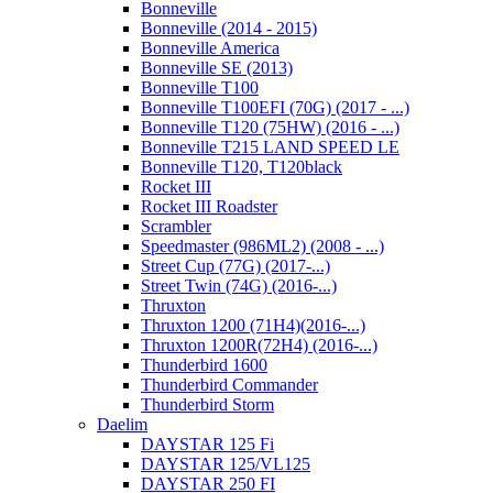
Bonneville
Bonneville (2014 - 2015)
Bonneville America
Bonneville SE (2013)
Bonneville T100
Bonneville T100EFI (70G) (2017 - ...)
Bonneville T120 (75HW) (2016 - ...)
Bonneville T215 LAND SPEED LE
Bonneville T120, T120black
Rocket III
Rocket III Roadster
Scrambler
Speedmaster (986ML2) (2008 - ...)
Street Cup (77G) (2017-...)
Street Twin (74G) (2016-...)
Thruxton
Thruxton 1200 (71H4)(2016-...)
Thruxton 1200R(72H4) (2016-...)
Thunderbird 1600
Thunderbird Commander
Thunderbird Storm
Daelim
DAYSTAR 125 Fi
DAYSTAR 125/VL125
DAYSTAR 250 FI