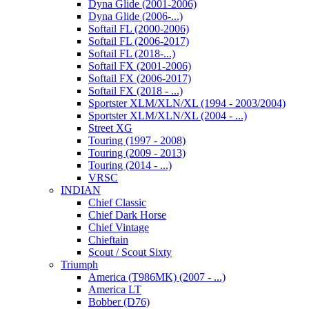
Dyna Glide (2001-2006)
Dyna Glide (2006-...)
Softail FL (2000-2006)
Softail FL (2006-2017)
Softail FL (2018-...)
Softail FX (2001-2006)
Softail FX (2006-2017)
Softail FX (2018 - ...)
Sportster XLM/XLN/XL (1994 - 2003/2004)
Sportster XLM/XLN/XL (2004 - ...)
Street XG
Touring (1997 - 2008)
Touring (2009 - 2013)
Touring (2014 - ...)
VRSC
INDIAN
Chief Classic
Chief Dark Horse
Chief Vintage
Chieftain
Scout / Scout Sixty
Triumph
America (T986MK) (2007 - ...)
America LT
Bobber (D76)