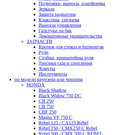
Подножки, выносы, платформы
Зеркала
Защита радиатора
Клаксоны, сигналы
Выносы управления
Галстуки на бак
Декоративные украшательства
ЗАПЧАСТИ
Крепеж для стекол и батвингов
Рули
Стойки, кронштейны руля
Тросики газа и сцепления
Хомуты
Инструменты
по модели круизера или чоппера
HONDA
Black Shadow
Black Widow 750 DC
CB 250
CB 750
CBF 250
Magna VF 750 C
Rebel 125 / CA125 Rebel
Rebel 250 / CMX250 C Rebel
Rebel 500 / CMX 500 C REBEL