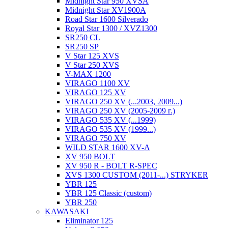
Midnight Star 950 XVSA
Midnight Star XV1900A
Road Star 1600 Silverado
Royal Star 1300 / XVZ1300
SR250 CL
SR250 SP
V Star 125 XVS
V Star 250 XVS
V-MAX 1200
VIRAGO 1100 XV
VIRAGO 125 XV
VIRAGO 250 XV (...2003, 2009...)
VIRAGO 250 XV (2005-2009 г.)
VIRAGO 535 XV (...1999)
VIRAGO 535 XV (1999...)
VIRAGO 750 XV
WILD STAR 1600 XV-A
XV 950 BOLT
XV 950 R - BOLT R-SPEC
XVS 1300 CUSTOM (2011-...) STRYKER
YBR 125
YBR 125 Classic (custom)
YBR 250
KAWASAKI
Eliminator 125