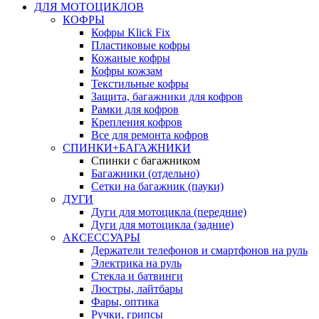
ДЛЯ МОТОЦИКЛОВ
КОФРЫ
Кофры Klick Fix
Пластиковые кофры
Кожаные кофры
Кофры кожзам
Текстильные кофры
Защита, багажники для кофров
Рамки для кофров
Крепления кофров
Все для ремонта кофров
СПИНКИ+БАГАЖНИКИ
Спинки с багажником
Багажники (отдельно)
Сетки на багажник (пауки)
ДУГИ
Дуги для мотоцикла (передние)
Дуги для мотоцикла (задние)
АКСЕССУАРЫ
Держатели телефонов и смартфонов на руль
Электрика на руль
Стекла и батвинги
Люстры, лайтбары
Фары, оптика
Ручки, грипсы