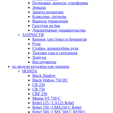
Подножки, выносы, платформы
Зеркала
Защита радиатора
Клаксоны, сигналы
Выносы управления
Галстуки на бак
Декоративные украшательства
ЗАПЧАСТИ
Крепеж для стекол и батвингов
Рули
Стойки, кронштейны руля
Тросики газа и сцепления
Хомуты
Инструменты
по модели круизера или чоппера
HONDA
Black Shadow
Black Widow 750 DC
CB 250
CB 750
CBF 250
Magna VF 750 C
Rebel 125 / CA125 Rebel
Rebel 250 / CMX250 C Rebel
Rebel 500 / CMX 500 C REBEL