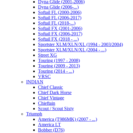
Dyna Glide (2001-2006)
Dyna Glide (2006-...)
Softail FL (2000-2006)
Softail FL (2006-2017)
Softail FL (2018-...)
Softail FX (2001-2006)
Softail FX (2006-2017)
Softail FX (2018 - ...)
Sportster XLM/XLN/XL (1994 - 2003/2004)
Sportster XLM/XLN/XL (2004 - ...)
Street XG
Touring (1997 - 2008)
Touring (2009 - 2013)
Touring (2014 - ...)
VRSC
INDIAN
Chief Classic
Chief Dark Horse
Chief Vintage
Chieftain
Scout / Scout Sixty
Triumph
America (T986MK) (2007 - ...)
America LT
Bobber (D76)