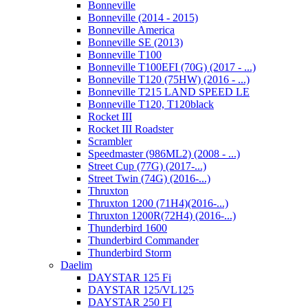
Bonneville
Bonneville (2014 - 2015)
Bonneville America
Bonneville SE (2013)
Bonneville T100
Bonneville T100EFI (70G) (2017 - ...)
Bonneville T120 (75HW) (2016 - ...)
Bonneville T215 LAND SPEED LE
Bonneville T120, T120black
Rocket III
Rocket III Roadster
Scrambler
Speedmaster (986ML2) (2008 - ...)
Street Cup (77G) (2017-...)
Street Twin (74G) (2016-...)
Thruxton
Thruxton 1200 (71H4)(2016-...)
Thruxton 1200R(72H4) (2016-...)
Thunderbird 1600
Thunderbird Commander
Thunderbird Storm
Daelim
DAYSTAR 125 Fi
DAYSTAR 125/VL125
DAYSTAR 250 FI