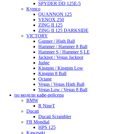
SPYDER DD 125E-5
Kymco
QUANNON 125
VENOX 250
ZING II 125
ZING II 125 DARKSIDE
VICTORY
Gunner / High Ball
Hammer / Hammer 8 Ball
Hammer S / Hammer S LE
Jackpot / Vegas Jackpot
Judge
Kingpin / Kingpin Low
Kingpin 8 Ball
Octane
Vegas / Vegas High Ball
Vegas Low / Vegas 8 Ball
по модели кафе-рейсера
BMW
R NineT
Ducati
Ducati Scrambler
FB Mondial
HPS 125
Kawasaki