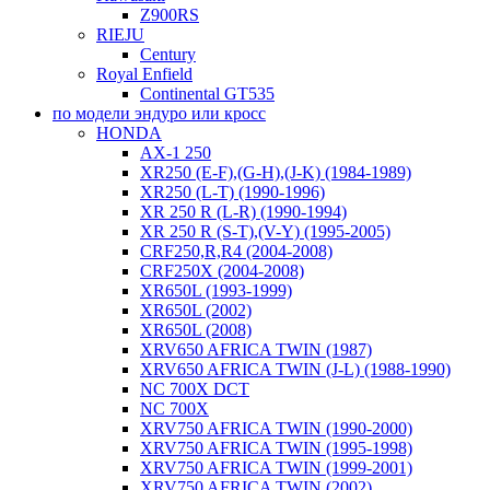
Z900RS
RIEJU
Century
Royal Enfield
Continental GT535
по модели эндуро или кросс
HONDA
AX-1 250
XR250 (E-F),(G-H),(J-K) (1984-1989)
XR250 (L-T) (1990-1996)
XR 250 R (L-R) (1990-1994)
XR 250 R (S-T),(V-Y) (1995-2005)
CRF250,R,R4 (2004-2008)
CRF250X (2004-2008)
XR650L (1993-1999)
XR650L (2002)
XR650L (2008)
XRV650 AFRICA TWIN (1987)
XRV650 AFRICA TWIN (J-L) (1988-1990)
NC 700X DCT
NC 700X
XRV750 AFRICA TWIN (1990-2000)
XRV750 AFRICA TWIN (1995-1998)
XRV750 AFRICA TWIN (1999-2001)
XRV750 AFRICA TWIN (2002)