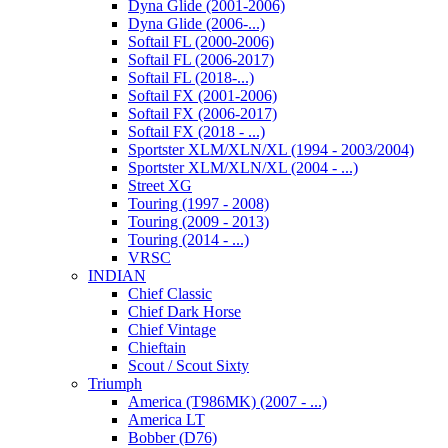
Dyna Glide (2001-2006)
Dyna Glide (2006-...)
Softail FL (2000-2006)
Softail FL (2006-2017)
Softail FL (2018-...)
Softail FX (2001-2006)
Softail FX (2006-2017)
Softail FX (2018 - ...)
Sportster XLM/XLN/XL (1994 - 2003/2004)
Sportster XLM/XLN/XL (2004 - ...)
Street XG
Touring (1997 - 2008)
Touring (2009 - 2013)
Touring (2014 - ...)
VRSC
INDIAN
Chief Classic
Chief Dark Horse
Chief Vintage
Chieftain
Scout / Scout Sixty
Triumph
America (T986MK) (2007 - ...)
America LT
Bobber (D76)