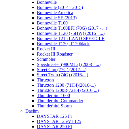
Bonneville
Bonneville (2014 - 2015)
Bonneville America
Bonneville SE (2013)
Bonneville T100
Bonneville T100EFI (70G) (2017 - ...)
Bonneville T120 (75HW) (2016 - ...)
Bonneville T215 LAND SPEED LE
Bonneville T120, T120black
Rocket III
Rocket III Roadster
Scrambler
Speedmaster (986ML2) (2008 - ...)
Street Cup (77G) (2017-...)
Street Twin (74G) (2016-...)
Thruxton
Thruxton 1200 (71H4)(2016-...)
Thruxton 1200R(72H4) (2016-...)
Thunderbird 1600
Thunderbird Commander
Thunderbird Storm
Daelim
DAYSTAR 125 Fi
DAYSTAR 125/VL125
DAYSTAR 250 FI