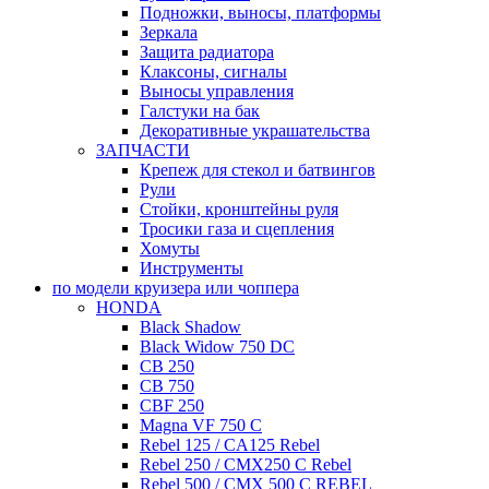
Подножки, выносы, платформы
Зеркала
Защита радиатора
Клаксоны, сигналы
Выносы управления
Галстуки на бак
Декоративные украшательства
ЗАПЧАСТИ
Крепеж для стекол и батвингов
Рули
Стойки, кронштейны руля
Тросики газа и сцепления
Хомуты
Инструменты
по модели круизера или чоппера
HONDA
Black Shadow
Black Widow 750 DC
CB 250
CB 750
CBF 250
Magna VF 750 C
Rebel 125 / CA125 Rebel
Rebel 250 / CMX250 C Rebel
Rebel 500 / CMX 500 C REBEL