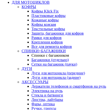
ДЛЯ МОТОЦИКЛОВ
КОФРЫ
Кофры Klick Fix
Пластиковые кофры
Кожаные кофры
Кофры кожзам
Текстильные кофры
Защита, багажники для кофров
Рамки для кофров
Крепления кофров
Все для ремонта кофров
СПИНКИ+БАГАЖНИКИ
Спинки с багажником
Багажники (отдельно)
Сетки на багажник (пауки)
ДУГИ
Дуги для мотоцикла (передние)
Дуги для мотоцикла (задние)
АКСЕССУАРЫ
Держатели телефонов и смартфонов на руль
Электрика на руль
Стекла и батвинги
Люстры, лайтбары
Фары, оптика
Ручки, грипсы