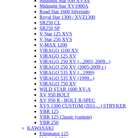
Midnight Star 950 XVSA
Midnight Star XV1900A
Road Star 1600 Silverado
Royal Star 1300 / XVZ1300
SR250 CL
SR250 SP
V Star 125 XVS
V Star 250 XVS
V-MAX 1200
VIRAGO 1100 XV
VIRAGO 125 XV
VIRAGO 250 XV (...2003, 2009...)
VIRAGO 250 XV (2005-2009 г.)
VIRAGO 535 XV (...1999)
VIRAGO 535 XV (1999...)
VIRAGO 750 XV
WILD STAR 1600 XV-A
XV 950 BOLT
XV 950 R - BOLT R-SPEC
XVS 1300 CUSTOM (2011-...) STRYKER
YBR 125
YBR 125 Classic (custom)
YBR 250
KAWASAKI
Eliminator 125