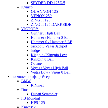
SPYDER DD 125E-5
Kymco
QUANNON 125
VENOX 250
ZING II 125
ZING II 125 DARKSIDE
VICTORY
Gunner / High Ball
Hammer / Hammer 8 Ball
Hammer S / Hammer S LE
Jackpot / Vegas Jackpot
Judge
Kingpin / Kingpin Low
Kingpin 8 Ball
Octane
Vegas / Vegas High Ball
Vegas Low / Vegas 8 Ball
по модели кафе-рейсера
BMW
R NineT
Ducati
Ducati Scrambler
FB Mondial
HPS 125
Kawasaki