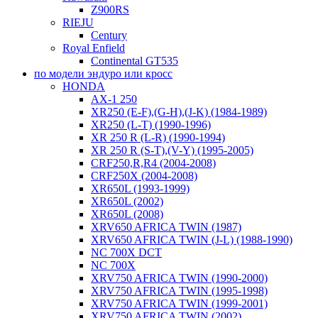
Z900RS
RIEJU
Century
Royal Enfield
Continental GT535
по модели эндуро или кросс
HONDA
AX-1 250
XR250 (E-F),(G-H),(J-K) (1984-1989)
XR250 (L-T) (1990-1996)
XR 250 R (L-R) (1990-1994)
XR 250 R (S-T),(V-Y) (1995-2005)
CRF250,R,R4 (2004-2008)
CRF250X (2004-2008)
XR650L (1993-1999)
XR650L (2002)
XR650L (2008)
XRV650 AFRICA TWIN (1987)
XRV650 AFRICA TWIN (J-L) (1988-1990)
NC 700X DCT
NC 700X
XRV750 AFRICA TWIN (1990-2000)
XRV750 AFRICA TWIN (1995-1998)
XRV750 AFRICA TWIN (1999-2001)
XRV750 AFRICA TWIN (2002)