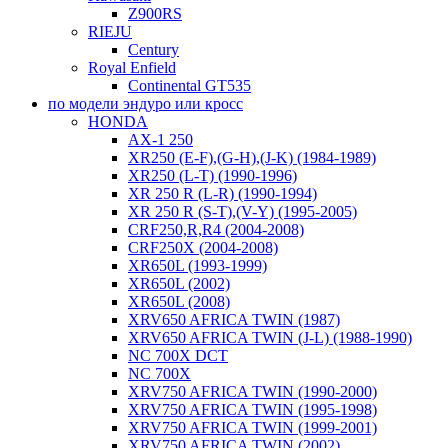
Z900RS
RIEJU
Century
Royal Enfield
Continental GT535
по модели эндуро или кросс
HONDA
AX-1 250
XR250 (E-F),(G-H),(J-K) (1984-1989)
XR250 (L-T) (1990-1996)
XR 250 R (L-R) (1990-1994)
XR 250 R (S-T),(V-Y) (1995-2005)
CRF250,R,R4 (2004-2008)
CRF250X (2004-2008)
XR650L (1993-1999)
XR650L (2002)
XR650L (2008)
XRV650 AFRICA TWIN (1987)
XRV650 AFRICA TWIN (J-L) (1988-1990)
NC 700X DCT
NC 700X
XRV750 AFRICA TWIN (1990-2000)
XRV750 AFRICA TWIN (1995-1998)
XRV750 AFRICA TWIN (1999-2001)
XRV750 AFRICA TWIN (2002)