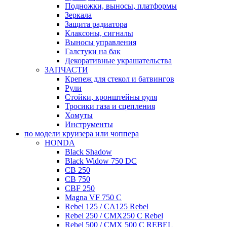
Подножки, выносы, платформы
Зеркала
Защита радиатора
Клаксоны, сигналы
Выносы управления
Галстуки на бак
Декоративные украшательства
ЗАПЧАСТИ
Крепеж для стекол и батвингов
Рули
Стойки, кронштейны руля
Тросики газа и сцепления
Хомуты
Инструменты
по модели круизера или чоппера
HONDA
Black Shadow
Black Widow 750 DC
CB 250
CB 750
CBF 250
Magna VF 750 C
Rebel 125 / CA125 Rebel
Rebel 250 / CMX250 C Rebel
Rebel 500 / CMX 500 C REBEL