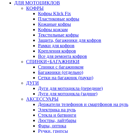
ДЛЯ МОТОЦИКЛОВ
КОФРЫ
Кофры Klick Fix
Пластиковые кофры
Кожаные кофры
Кофры кожзам
Текстильные кофры
Защита, багажники для кофров
Рамки для кофров
Крепления кофров
Все для ремонта кофров
СПИНКИ+БАГАЖНИКИ
Спинки с багажником
Багажники (отдельно)
Сетки на багажник (пауки)
ДУГИ
Дуги для мотоцикла (передние)
Дуги для мотоцикла (задние)
АКСЕССУАРЫ
Держатели телефонов и смартфонов на руль
Электрика на руль
Стекла и батвинги
Люстры, лайтбары
Фары, оптика
Ручки, грипсы