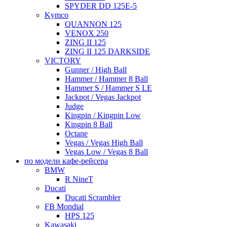
SPYDER DD 125E-5
Kymco
QUANNON 125
VENOX 250
ZING II 125
ZING II 125 DARKSIDE
VICTORY
Gunner / High Ball
Hammer / Hammer 8 Ball
Hammer S / Hammer S LE
Jackpot / Vegas Jackpot
Judge
Kingpin / Kingpin Low
Kingpin 8 Ball
Octane
Vegas / Vegas High Ball
Vegas Low / Vegas 8 Ball
по модели кафе-рейсера
BMW
R NineT
Ducati
Ducati Scrambler
FB Mondial
HPS 125
Kawasaki