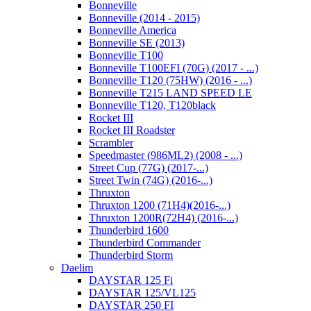
Bonneville
Bonneville (2014 - 2015)
Bonneville America
Bonneville SE (2013)
Bonneville T100
Bonneville T100EFI (70G) (2017 - ...)
Bonneville T120 (75HW) (2016 - ...)
Bonneville T215 LAND SPEED LE
Bonneville T120, T120black
Rocket III
Rocket III Roadster
Scrambler
Speedmaster (986ML2) (2008 - ...)
Street Cup (77G) (2017-...)
Street Twin (74G) (2016-...)
Thruxton
Thruxton 1200 (71H4)(2016-...)
Thruxton 1200R(72H4) (2016-...)
Thunderbird 1600
Thunderbird Commander
Thunderbird Storm
Daelim
DAYSTAR 125 Fi
DAYSTAR 125/VL125
DAYSTAR 250 FI