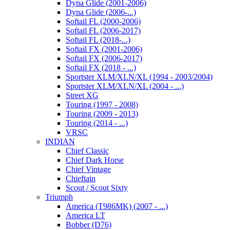
Dyna Glide (2001-2006)
Dyna Glide (2006-...)
Softail FL (2000-2006)
Softail FL (2006-2017)
Softail FL (2018-...)
Softail FX (2001-2006)
Softail FX (2006-2017)
Softail FX (2018 - ...)
Sportster XLM/XLN/XL (1994 - 2003/2004)
Sportster XLM/XLN/XL (2004 - ...)
Street XG
Touring (1997 - 2008)
Touring (2009 - 2013)
Touring (2014 - ...)
VRSC
INDIAN
Chief Classic
Chief Dark Horse
Chief Vintage
Chieftain
Scout / Scout Sixty
Triumph
America (T986MK) (2007 - ...)
America LT
Bobber (D76)