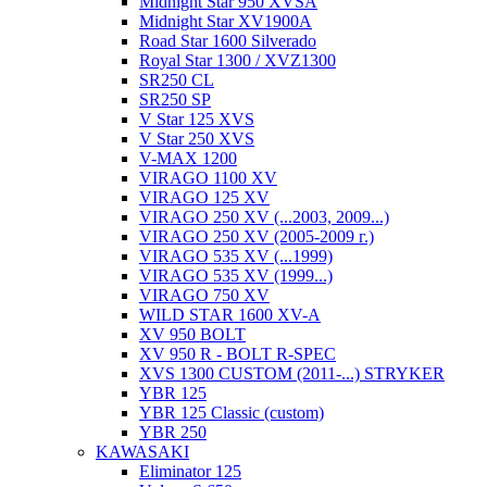
Midnight Star 950 XVSA
Midnight Star XV1900A
Road Star 1600 Silverado
Royal Star 1300 / XVZ1300
SR250 CL
SR250 SP
V Star 125 XVS
V Star 250 XVS
V-MAX 1200
VIRAGO 1100 XV
VIRAGO 125 XV
VIRAGO 250 XV (...2003, 2009...)
VIRAGO 250 XV (2005-2009 г.)
VIRAGO 535 XV (...1999)
VIRAGO 535 XV (1999...)
VIRAGO 750 XV
WILD STAR 1600 XV-A
XV 950 BOLT
XV 950 R - BOLT R-SPEC
XVS 1300 CUSTOM (2011-...) STRYKER
YBR 125
YBR 125 Classic (custom)
YBR 250
KAWASAKI
Eliminator 125